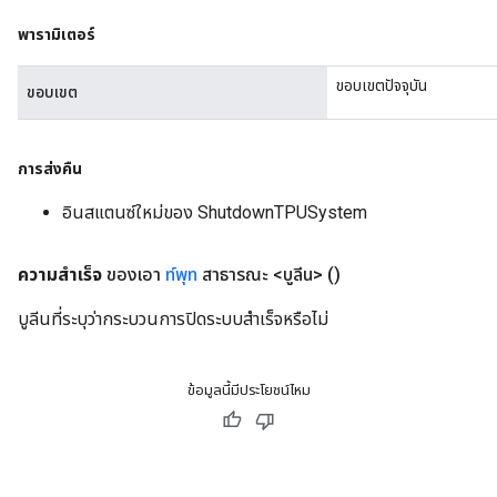
พารามิเตอร์
ขอบเขตปัจจุบัน
ขอบเขต
การส่งคืน
อินสแตนซ์ใหม่ของ ShutdownTPUSystem
ความสำเร็จ
ของเอา
ท์พุท
สาธารณะ <บูลีน>
()
บูลีนที่ระบุว่ากระบวนการปิดระบบสำเร็จหรือไม่
ข้อมูลนี้มีประโยชน์ไหม