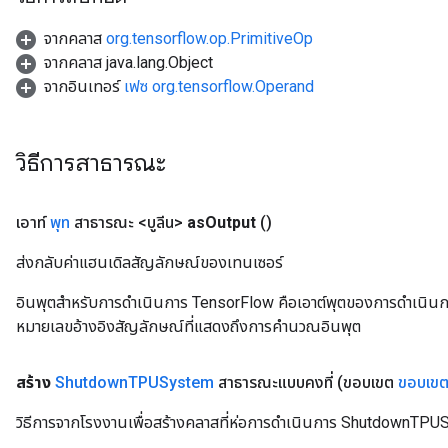
จากคลาส
org.tensorflow.op.PrimitiveOp
จากคลาส java.lang.Object
จากอินเทอร์
เฟซ org.tensorflow.Operand
วิธีการสาธารณะ
เอาท์
พุท
สาธารณะ <บูลีน>
as
Output
()
ส่งกลับค่าแฮนเดิลสัญลักษณ์ของเทนเซอร์
อินพุตสำหรับการดำเนินการ TensorFlow คือเอาต์พุตของการดำเนินการ T
หมายเลขอ้างอิงสัญลักษณ์ที่แสดงถึงการคำนวณอินพุต
สร้าง
Shutdown
TPUSystem
สาธารณะแบบคงที่
(ขอบเขต
ขอบเข
วิธีการจากโรงงานเพื่อสร้างคลาสที่ห่อการดำเนินการ ShutdownTPU