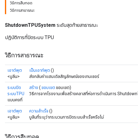
วิธีการสืบทอด
วิธีการสาธารณะ
ShutdownTPUSystem
ระดับสุดท้ายสาธารณะ
ปฏิบัติการที่ปิดระบบ TPU
วิธีการสาธารณะ
เอาต์พุต
เป็นเอาท์พุต
()
<บูลีน>
ส่งกลับค่าแฮนเดิลสัญลักษณ์ของเทนเซอร์
ระบบปิด
สร้าง
(
ขอบเขต
ขอบเขต)
ระบบTPU
วิธีการจากโรงงานเพื่อสร้างคลาสที่ห่อการดำเนินการ Shutdo
แบบคงที่
เอาต์พุต
ความสำเร็จ
()
<บูลีน>
บูลีนที่ระบุว่ากระบวนการปิดระบบสำเร็จหรือไม่
วิธีการสืบทอด