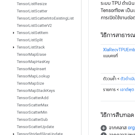
ระบบ TPU ดำเนิน
Tensor
List
Resize
Tensorflow เป็นเ
Tensor
List
Scatter
การเปิดใช้งานต่อต
Tensor
List
Scatter
Into
Existing
List
Tensor
List
Scatter
V2
Tensor
List
Set
Item
วิธีการสาธาร
Tensor
List
Split
Tensor
List
Stack
XlaRecvTPUEmbe
Tensor
Map
Erase
แบบคงที่
Tensor
Map
Has
Key
Tensor
Map
Insert
Tensor
Map
Lookup
ตัววนซ้ำ <
ตัวดำเนิ
Tensor
Map
Size
รายการ <
เอาต์พุต
Tensor
Map
Stack
Keys
Tensor
Scatter
Add
Tensor
Scatter
Max
Tensor
Scatter
Min
วิธีการสืบทอด
Tensor
Scatter
Sub
Tensor
Scatter
Update
จากคลาส
org
Tensor
Strided
Slice
Update
จากคลาส java