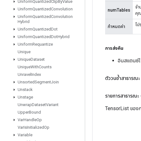
Uniform
Quantized
Clip
By
Value
จำ
Uniform
Quantized
Convolution
numTables
คุณ
Uniform
Quantized
Convolution
Hybrid
โป
กำหนดค่า
Uniform
Quantized
Dot
Uniform
Quantized
Dot
Hybrid
Uniform
Requantize
การส่งคืน
Unique
Unique
Dataset
อินสแตนซ์
Unique
With
Counts
Unravel
Index
ตัววนซ้ำสาธารณะ
Unsorted
Segment
Join
Unstack
รายการสาธารณะ
Unstage
Unwrap
Dataset
Variant
TensorList ของกา
Upper
Bound
Var
Handle
Op
Var
Is
Initialized
Op
Variable