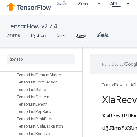
TensorArrayPack
ติดตั้ง
เรียนรู้
API
TensorArrayRead
TensorArrayScatter
TensorArraySize
TensorFlow v2.7.4
TensorArraySplit
ภาพรวม
Python
C++
Java
เพิ่มเติม
TensorArrayUnpack
Tensor
Array
Write
Tensor
List
Concat
Tensor
List
Concat
Lists
Tensor
List
Concat
V2
Tensor
List
Element
Shape
Tensor
List
From
Tensor
TensorFlow
API
Tensor
List
Gather
Xla
Recv
Tensor
List
Get
Item
Tensor
List
Length
Tensor
List
Pop
Back
XlaRecvTPUEmb
Tensor
List
Push
Back
Tensor
List
Push
Back
Batch
ปฏิบัติการที่ได้ร
Tensor
List
Reserve