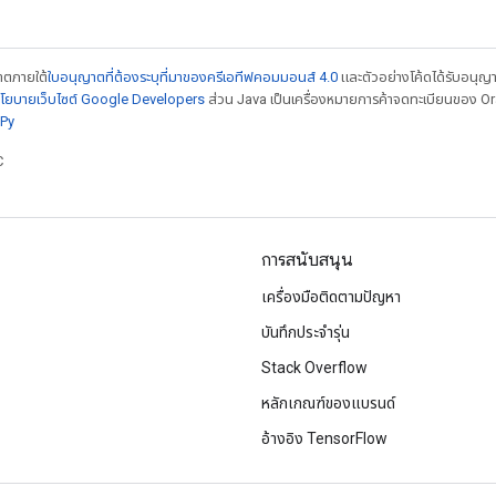
ญาตภายใต้
ใบอนุญาตที่ต้องระบุที่มาของครีเอทีฟคอมมอนส์ 4.0
และตัวอย่างโค้ดได้รับอนุญ
โยบายเว็บไซต์ Google Developers
ส่วน Java เป็นเครื่องหมายการค้าจดทะเบียนของ Orac
Py
C
การสนับสนุน
เครื่องมือติดตามปัญหา
บันทึกประจำรุ่น
Stack Overflow
หลักเกณฑ์ของแบรนด์
อ้างอิง TensorFlow