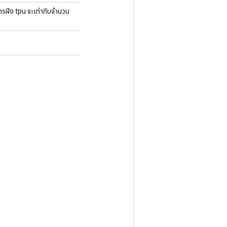
รฝัง tpu จะเท่ากับจำนวน