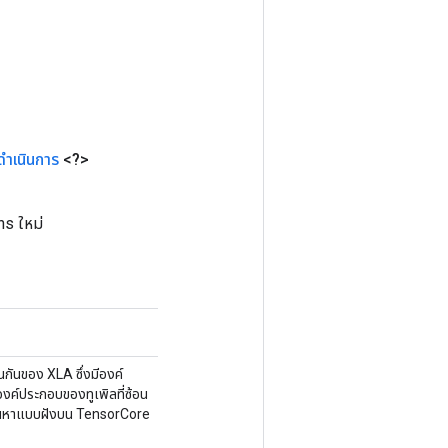
ดำเนินการ
<?>
s ใหม่
นกันของ XLA ซึ่งมีองค์
งค์ประกอบของทูเพิลที่ซ้อน
รค้นหาแบบฝังบน TensorCore