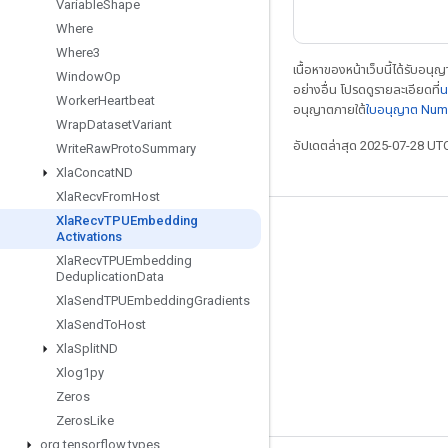
Variable
Shape
Where
Where3
เนื้อหาของหน้าเว็บนี้ได้รับอนุ
Window
Op
อย่างอื่น โปรดดูรายละเอียดที่
น
Worker
Heartbeat
อนุญาตภายใต้
ใบอนุญาต Num
Wrap
Dataset
Variant
อัปเดตล่าสุด 2025-07-28 UT
Write
Raw
Proto
Summary
Xla
Concat
ND
Xla
Recv
From
Host
Xla
Recv
TPUEmbedding
เชื่อมต่อเสมอ
Activations
Xla
Recv
TPUEmbedding
บล็อก
Deduplication
Data
ฟอรัม
Xla
Send
TPUEmbedding
Gradients
Xla
Send
To
Host
GitHub
Xla
Split
ND
Twitter
Xlog1py
YouTube
Zeros
Zeros
Like
org
.
tensorflow
.
types