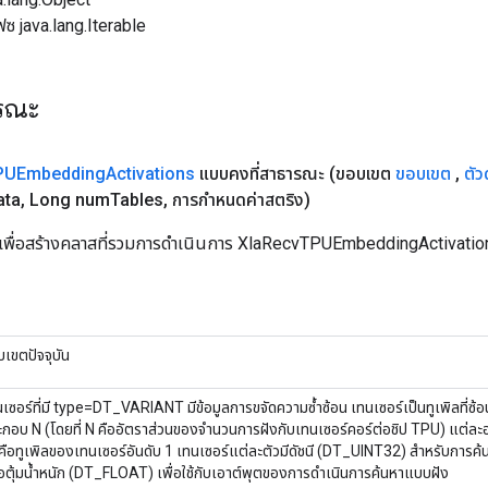
ฟซ java.lang.Iterable
ารณะ
PUEmbedding
Activations
แบบคงที่สาธารณะ
(ขอบเขต
ขอบเขต
,
ตัว
ata
,
Long num
Tables
,
การกำหนดค่าสตริง)
นเพื่อสร้างคลาสที่รวมการดำเนินการ XlaRecvTPUEmbeddingActivation
เขตปัจจุบัน
เซอร์ที่มี type=DT_VARIANT มีข้อมูลการขจัดความซ้ำซ้อน เทนเซอร์เป็นทูเพิลที่ซ้อ
กอบ N (โดยที่ N คืออัตราส่วนของจำนวนการฝังกับเทนเซอร์คอร์ต่อชิป TPU) แต่ละอ
นคือทูเพิลของเทนเซอร์อันดับ 1 เทนเซอร์แต่ละตัวมีดัชนี (DT_UINT32) สำหรับกา
อตุ้มน้ำหนัก (DT_FLOAT) เพื่อใช้กับเอาต์พุตของการดำเนินการค้นหาแบบฝัง