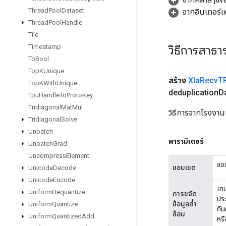
Thread
Pool
Dataset
จากอินเทอร์เ
Thread
Pool
Handle
Tile
วิธีการสาธ
Timestamp
To
Bool
Top
KUnique
สร้าง
Xla
Recv
T
Top
KWith
Unique
deduplication
D
Tpu
Handle
To
Proto
Key
Tridiagonal
Mat
Mul
วิธีการจากโรงงา
Tridiagonal
Solve
Unbatch
พารามิเตอร์
Unbatch
Grad
Uncompress
Element
ขอบ
ขอบเขต
Unicode
Decode
Unicode
Encode
เทน
Uniform
Dequantize
การขจัด
ประ
ข้อมูลซ้ำ
Uniform
Quantize
กั
ซ้อน
Uniform
Quantized
Add
หรื