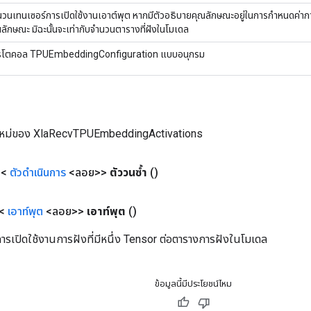
นวนเทนเซอร์การเปิดใช้งานเอาต์พุต หากมีตัวอธิบายคุณลักษณะอยู่ในการกำหนดค่ากา
ลักษณะ มิฉะนั้นจะเท่ากับจำนวนตารางที่ฝังในโมเดล
รโตคอล TPUEmbeddingConfiguration แบบอนุกรม
ใหม่ของ XlaRecvTPUEmbeddingActivations
 <
ตัวดำเนินการ
<ลอย>>
ตัววนซ้ำ
()
 <
เอาท์พุต
<ลอย>>
เอาท์พุต
()
รเปิดใช้งานการฝังที่มีหนึ่ง Tensor ต่อตารางการฝังในโมเดล
ข้อมูลนี้มีประโยชน์ไหม