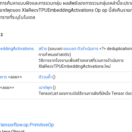
การค้นหาแบบฝังและการรวมกลุ่ม ผลลัพธ์ของการรวมกลุ่มเหล่านี้จะปรา
อาต์พุตของ XlaRecvTPUEmbeddingActivations Op op นี้ส่งคืนรายการ
ารางที่ระบุในโมเดล
ณะ
ddingActivations
สร้าง
(ขอบเขต
ขอบเขต
ตัวดำเนินการ
<?> deduplicatio
การกำหนดค่าสตริง)
วิธีการจากโรงงานเพื่อสร้างคลาสที่รวมการดำเนินการ
XlaRecvTPUEmbeddingActivations ใหม่
นการ
<ลอย>>
ตัววนซ้ำ
()
<ลอย>>
เอาท์พุท
()
TensorList ของการเปิดใช้งานการฝังที่มีหนึ่ง Tensor ต่
.tensorflow.op.PrimitiveOp
.lang.Object