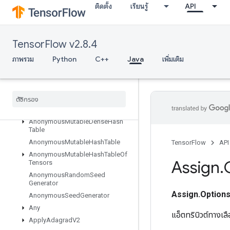
ติดตั้ง
เรียนรู้
API
Abort
All
AllToAll
TensorFlow v2.8.4
AnonymousHashTable
ภาพรวม
Python
C++
Java
เพิ่มเติม
AnonymousIteratorV2
Anonymous
Iterator
V3
Anonymous
Memory
Cache
Anonymous
Multi
Device
Iterator
Anonymous
Multi
Device
Iterator
V3
Anonymous
Mutable
Dense
Hash
Table
Anonymous
Mutable
Hash
Table
TensorFlow
API
Anonymous
Mutable
Hash
Table
Of
Assign
.
Tensors
Anonymous
Random
Seed
Generator
Assign.Option
Anonymous
Seed
Generator
Any
แอ็ตทริบิวต์ทางเ
Apply
Adagrad
V2