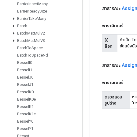
Barrier
Insert
Many
สาธารณะ
Assig
Barrier
Ready
Size
Barrier
Take
Many
พารามิเตอร์
Batch
Batch
Mat
Mul
V2
ถ้าเป็น T
ใช้
Batch
Mat
Mul
V3
ขัดแย้งน้
ล็อค
Batch
To
Space
Batch
To
Space
Nd
Bessel
I0
สาธารณะ
Assig
Bessel
I1
Bessel
J0
พารามิเตอร์
Bessel
J1
Bessel
K0
หา
ตรวจสอบ
Bessel
K0e
're
รูปร่าง
Bessel
K1
Bessel
K1e
Bessel
Y0
Bessel
Y1
Bitcast