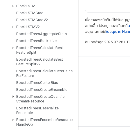
Block
LSTM
Block
LSTMGrad
เนื้อหาของหน้าเว็บนี้ได้รับอนุ
Block
LSTMGrad
V2
อย่างอื่น โปรดดูรายละเอียดที่
น
Block
LSTMV2
อนุญาตภายใต้
ใบอนุญาต Num
Boosted
Trees
Aggregate
Stats
Boosted
Trees
Bucketize
อัปเดตล่าสุด 2025-07-28 UT
Boosted
Trees
Calculate
Best
Feature
Split
Boosted
Trees
Calculate
Best
Feature
Split
V2
เชื่อมต่อเสมอ
Boosted
Trees
Calculate
Best
Gains
Per
Feature
บล็อก
Boosted
Trees
Center
Bias
ฟอรัม
Boosted
Trees
Create
Ensemble
GitHub
Boosted
Trees
Create
Quantile
Stream
Resource
Twitter
Boosted
Trees
Deserialize
Ensemble
YouTube
Boosted
Trees
Ensemble
Resource
Handle
Op