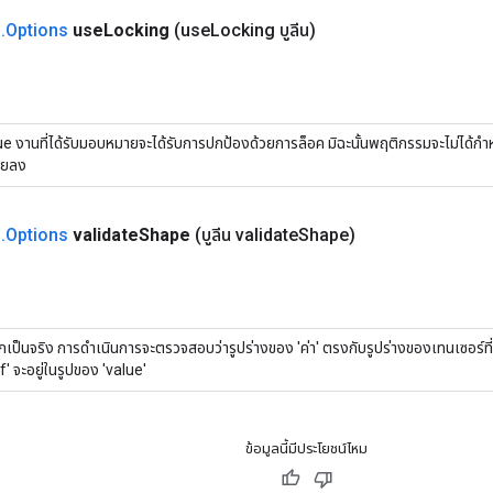
n
.
Options
use
Locking
(use
Locking บูลีน)
rue งานที่ได้รับมอบหมายจะได้รับการปกป้องด้วยการล็อค มิฉะนั้นพฤติกรรมจะไม่ได้
อยลง
n
.
Options
validate
Shape
(บูลีน validate
Shape)
กเป็นจริง การดำเนินการจะตรวจสอบว่ารูปร่างของ 'ค่า' ตรงกับรูปร่างของเทนเซอร์ที
f' จะอยู่ในรูปของ 'value'
ข้อมูลนี้มีประโยชน์ไหม