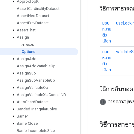
Approx
Top
K
วิธีการสาธาร
Assert
Cardinality
Dataset
Assert
Next
Dataset
มอบ
useLocki
Assert
Prev
Dataset
หมาย
Assert
That
ตัว
Assign
เลือก
ภาพรวม
มอบ
validate
Options
หมาย
Assign
Add
ตัว
Assign
Add
Variable
Op
เลือก
Assign
Sub
Assign
Sub
Variable
Op
วิธีการสืบทอด
Assign
Variable
Op
Assign
Variable
Xla
Concat
ND
จากคลาส java
Auto
Shard
Dataset
Banded
Triangular
Solve
Barrier
วิธีการสาธ
Barrier
Close
Barrier
Incomplete
Size