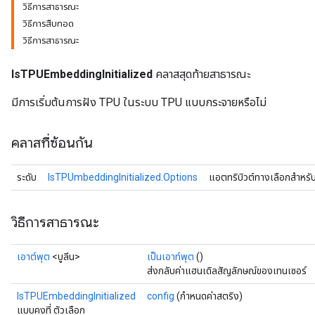
วิธีการสาธารณะ
วิธีการสืบทอด
วิธีการสาธารณะ
IsTPUEmbeddingInitialized
คลาสสุดท้ายสาธารณะ
มีการเริ่มต้นการฝัง TPU ในระบบ TPU แบบกระจายหรือไม่
คลาสที่ซ้อนกัน
ระดับ
IsTPUmbeddingInitialized.Options
แอตทริบิวต์ทางเลือกสำหรั
วิธีการสาธารณะ
เอาต์พุต
<บูลีน>
เป็นเอาท์พุต
()
rs
ส่งกลับค่าแฮนเดิลสัญลักษณ์ของเทนเซอร์
mParameters
IsTPUEmbeddingInitialized
config
(กำหนดค่าสตริง)
rs
แบบคงที่ ตัวเลือก
Parameters