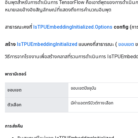
อินพุตสำหรับการดำเนินการ TensorFlow คือเอาต์พุตของการดำเนินการ T
หมายเลขอ้างอิงสัญลักษณ์ที่แสดงถึงการคำนวณอินพุต
สาธารณะคงที่
Is
TPUEmbedding
Initialized
.
Options
config
(กา
สร้าง
Is
TPUEmbedding
Initialized
แบบคงที่สาธารณะ
(
ขอบเขต
ข
วิธีการจากโรงงานเพื่อสร้างคลาสที่รวมการดำเนินการ IsTPUEmbeddi
พารามิเตอร์
ขอบเขตปัจจุบัน
ขอบเขต
มีค่าแอตทริบิวต์ทางเลือก
ตัวเลือก
การส่งคืน