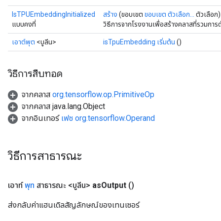
IsTPUEmbeddingInitialized
สร้าง
(ขอบเขต
ขอบเขต
ตัวเลือก...
ตัวเลือก)
rParameters
แบบคงที่
วิธีการจากโรงงานเพื่อสร้างคลาสที่รวมการ
Parameters
เอาต์พุต
<บูลีน>
isTpuEmbedding เริ่มต้น
()
ters
arameters
meters
วิธีการสืบทอด
rs
จากคลาส
org.tensorflow.op.PrimitiveOp
tDescentParameters
จากคลาส java.lang.Object
จากอินเทอร์
เฟซ org.tensorflow.Operand
วิธีการสาธารณะ
เอาท์
พุท
สาธารณะ <บูลีน>
as
Output
()
ส่งกลับค่าแฮนเดิลสัญลักษณ์ของเทนเซอร์