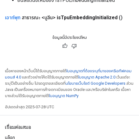
อินสแตนซ์ใหม่ของ IsTPUEmbeddingInitialized
เอาท์พุท
สาธารณะ <บูลีน>
is
Tpu
Embedding
Initialized
()
ข้อมูลนี้มีประโยชน์ไหม
เนื้อหาของหน้าเว็บนี้ได้รับอนุญาตภายใต้
ใบอนุญาตที่ต้องระบุที่มาของครีเอทีฟคอม
มอนส์ 4.0
และตัวอย่างโค้ดได้รับอนุญาตภายใต้
ใบอนุญาต Apache 2.0
เว้นแต่จะ
ระบุไว้เป็นอย่างอื่น โปรดดูรายละเอียดที่
นโยบายเว็บไซต์ Google Developers
ส่วน
Java เป็นเครื่องหมายการค้าจดทะเบียนของ Oracle และ/หรือบริษัทในเครือ เนื้อหา
บางส่วนได้รับอนุญาตภายใต้
ใบอนุญาต NumPy
อัปเดตล่าสุด 2025-07-28 UTC
เชื่อมต่อเสมอ
บล็อก