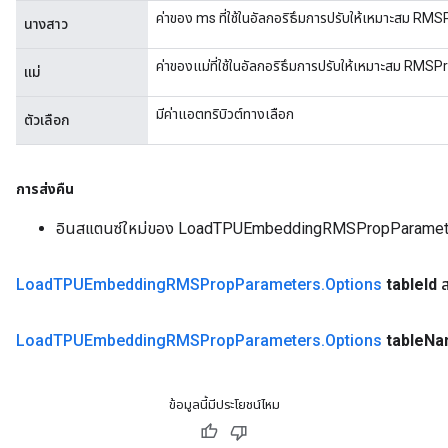
ค่าของ ms ที่ใช้ในอัลกอริธึมการปรับให้เหมาะสม RM
นางสาว
ค่าของแม่ที่ใช้ในอัลกอริธึมการปรับให้เหมาะสม RMSP
แม่
มีค่าแอตทริบิวต์ทางเลือก
ตัวเลือก
การส่งคืน
อินสแตนซ์ใหม่ของ LoadTPUEmbeddingRMSPropParamet
Load
TPUEmbedding
RMSProp
Parameters
.
Options
table
Id
ส
Load
TPUEmbedding
RMSProp
Parameters
.
Options
table
Na
ข้อมูลนี้มีประโยชน์ไหม