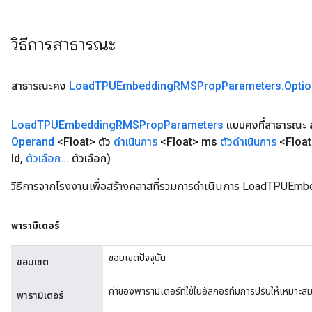
วิธีการสาธารณะ
สาธารณะคง
Load
TPUEmbedding
RMSProp
Parameters
.
Opti
Load
TPUEmbedding
RMSProp
Parameters
แบบคงที่สาธารณะ
Operand
<Float> ตัว
ดำเนินการ
<Float> ms
ตัวดำเนินการ
<Floa
Id
,
ตัวเลือก
.
.
.
ตัวเลือก)
วิธีการจากโรงงานเพื่อสร้างคลาสที่รวมการดำเนินการ LoadTPUE
พารามิเตอร์
ขอบเขตปัจจุบัน
ขอบเขต
ค่าของพารามิเตอร์ที่ใช้ในอัลกอริทึมการปรับให้เหมา
พารามิเตอร์