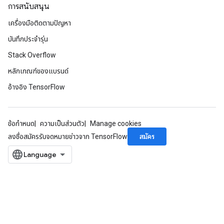
การสนับสนุน
AndReluAndRequantize
u
เครื่องมือติดตามปัญหา
uAndRequantize
บันทึกประจำรุ่น
Stack Overflow
AndRelu
หลักเกณฑ์ของแบรนด์
AndReluAndRequantize
อ้างอิง TensorFlow
ize
ข้อกำหนด
ความเป็นส่วนตัว
Manage cookies
Requantize
สมัคร
ลงชื่อสมัครรับจดหมายข่าวจาก TensorFlow
ize