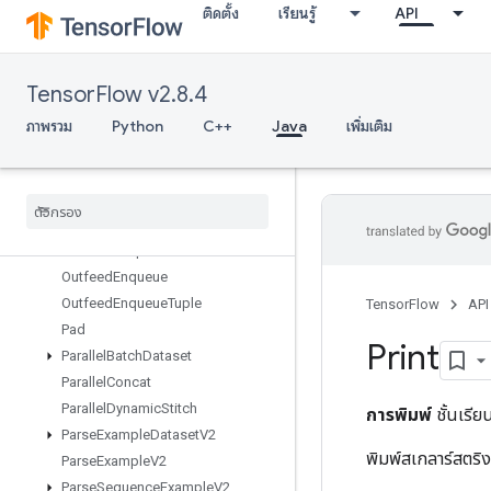
ติดตั้ง
เรียนรู้
API
OrderedMapIncompleteSize
OrderedMapPeek
OrderedMapSize
TensorFlow v2.8.4
OrderedMapStage
OrderedMapUnstage
ภาพรวม
Python
C++
Java
เพิ่มเติม
OrderedMapUnstageNoKey
Outfeed
Dequeue
Outfeed
Dequeue
Tuple
Outfeed
Dequeue
Tuple
V2
Outfeed
Dequeue
V2
Outfeed
Enqueue
Outfeed
Enqueue
Tuple
TensorFlow
API
Pad
Print
Parallel
Batch
Dataset
Parallel
Concat
Parallel
Dynamic
Stitch
การพิมพ์
ชั้นเรี
Parse
Example
Dataset
V2
พิมพ์สเกลาร์สตริง
Parse
Example
V2
Parse
Sequence
Example
V2