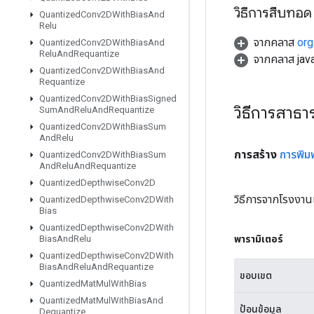
วิธีการสืบทอด
Quantized
Conv2DWith
Bias
And
Relu
จากคลาส
org
Quantized
Conv2DWith
Bias
And
Relu
And
Requantize
จากคลาส java
Quantized
Conv2DWith
Bias
And
Requantize
Quantized
Conv2DWith
Bias
Signed
วิธีการสาธ
Sum
And
Relu
And
Requantize
Quantized
Conv2DWith
Bias
Sum
And
Relu
การสร้าง
การพิมพ
Quantized
Conv2DWith
Bias
Sum
And
Relu
And
Requantize
Quantized
Depthwise
Conv2D
วิธีการจากโรงงาน
Quantized
Depthwise
Conv2DWith
Bias
Quantized
Depthwise
Conv2DWith
พารามิเตอร์
Bias
And
Relu
Quantized
Depthwise
Conv2DWith
Bias
And
Relu
And
Requantize
ขอบเขต
Quantized
Mat
Mul
With
Bias
Quantized
Mat
Mul
With
Bias
And
ป้อนข้อมูล
Dequantize