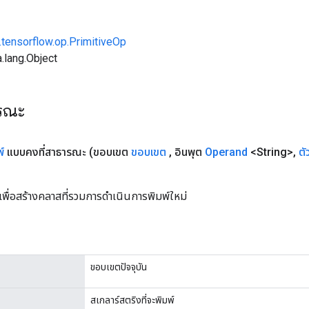
.tensorflow.op.PrimitiveOp
.lang.Object
ารณะ
์
แบบคงที่สาธารณะ
(ขอบเขต
ขอบเขต
,
อินพุต
Operand
<String>
,
ตั
เพื่อสร้างคลาสที่รวมการดำเนินการพิมพ์ใหม่
ขอบเขตปัจจุบัน
สเกลาร์สตริงที่จะพิมพ์