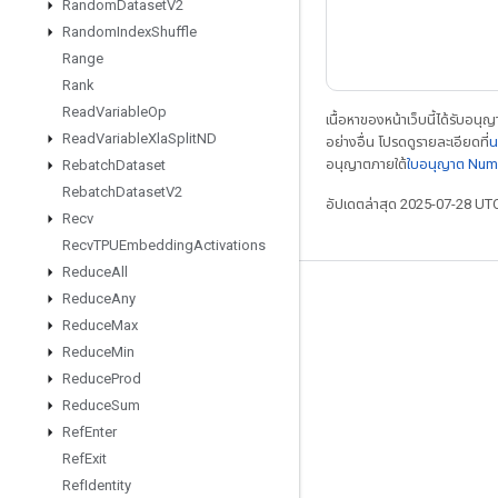
Random
Dataset
V2
Random
Index
Shuffle
Range
Rank
Read
Variable
Op
เนื้อหาของหน้าเว็บนี้ได้รับอนุ
Read
Variable
Xla
Split
ND
อย่างอื่น โปรดดูรายละเอียดที่
น
อนุญาตภายใต้
ใบอนุญาต Num
Rebatch
Dataset
Rebatch
Dataset
V2
อัปเดตล่าสุด 2025-07-28 UT
Recv
Recv
TPUEmbedding
Activations
Reduce
All
Reduce
Any
เชื่อมต่อเสมอ
Reduce
Max
บล็อก
Reduce
Min
ฟอรัม
Reduce
Prod
Reduce
Sum
GitHub
Ref
Enter
Twitter
Ref
Exit
YouTube
Ref
Identity