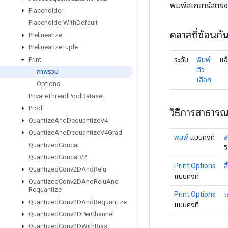
พิมพ์สเกลาร์สตริ
Placeholder
Placeholder
With
Default
คลาสที่ซ้อนกั
Prelinearize
Prelinearize
Tuple
ระดับ
พิมพ์
แอ
Print
ตัว
ภาพรวม
เลือก
Options
Private
Thread
Pool
Dataset
Prod
วิธีการสาธาร
Quantize
And
Dequantize
V4
Quantize
And
Dequantize
V4Grad
พิมพ์
แบบคงที่
ส
Quantized
Concat
ว
Quantized
Concat
V2
Print.Options
ส
Quantized
Conv2DAnd
Relu
แบบคงที่
Quantized
Conv2DAnd
Relu
And
Requantize
Print.Options
เ
Quantized
Conv2DAnd
Requantize
แบบคงที่
Quantized
Conv2DPer
Channel
Quantized
Conv2DWith
Bias