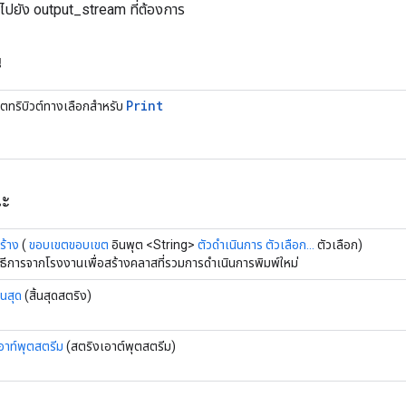
งไปยัง output_stream ที่ต้องการ
น
Print
็ตทริบิวต์ทางเลือกสำหรับ
ณะ
ร้าง
(
ขอบเขตขอบเขต
อินพุต <String>
ตัวดำเนินการ
ตัวเลือก...
ตัวเลือก)
ิธีการจากโรงงานเพื่อสร้างคลาสที่รวมการดำเนินการพิมพ์ใหม่
ิ้นสุด
(สิ้นสุดสตริง)
อาท์พุตสตรีม
(สตริงเอาต์พุตสตรีม)