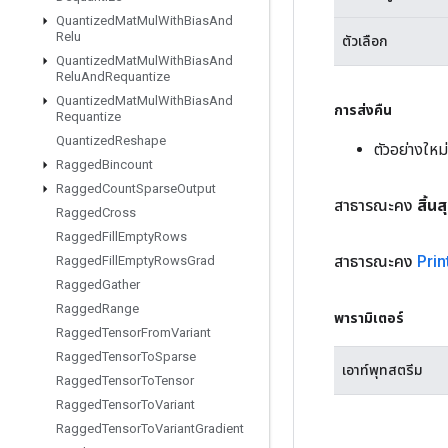
Quantized
Mat
Mul
With
Bias
And
Relu
ตัวเลือก
Quantized
Mat
Mul
With
Bias
And
Relu
And
Requantize
Quantized
Mat
Mul
With
Bias
And
การส่งคืน
Requantize
Quantized
Reshape
ตัวอย่างให
Ragged
Bincount
Ragged
Count
Sparse
Output
สาธารณะคง
สิ้นส
Ragged
Cross
Ragged
Fill
Empty
Rows
สาธารณะคง
Prin
Ragged
Fill
Empty
Rows
Grad
Ragged
Gather
Ragged
Range
พารามิเตอร์
Ragged
Tensor
From
Variant
Ragged
Tensor
To
Sparse
เอาท์พุทสตรีม
Ragged
Tensor
To
Tensor
Ragged
Tensor
To
Variant
Ragged
Tensor
To
Variant
Gradient