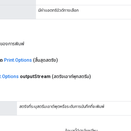
มีค่าแอตทริบิวต์ทางเลือก
ม่ของการพิมพ์
ุด
Print
.
Options
(สิ้นสุดสตริง)
t
.
Options
output
Stream
(สตริงเอาท์พุทสตรีม)
สตริงที่ระบุสตรีมเอาต์พุตหรือระดับการบันทึกที่จะพิมพ์
ข้อมูลนี้มีประโยชน์ไหม