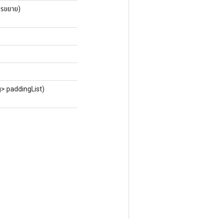
รขยาย)
> paddingList)