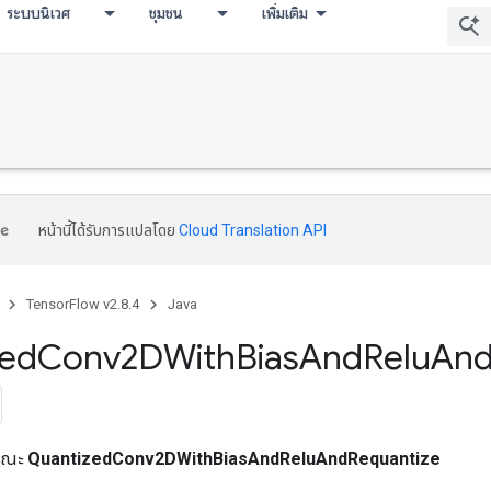
ระบบนิเวศ
ชุมชน
เพิ่มเติม
หน้านี้ได้รับการแปลโดย
Cloud Translation API
TensorFlow v2.8.4
Java
zed
Conv2DWith
Bias
And
Relu
An
ารณะ
QuantizedConv2DWithBiasAndReluAndRequantize