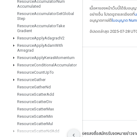
Resource
Accumulator
Num
Accumulated
เนื้อหาของหน้าเว็บนี้ได้รับอนุ
Resource
Accumulator
Set
Global
อย่างอื่น โปรดดูรายละเอียดที่
น
Step
อนุญาตภายใต้
ใบอนุญาต Num
Resource
Accumulator
Take
Gradient
อัปเดตล่าสุด 2025-07-28 UT
Resource
Apply
Adagrad
V2
Resource
Apply
Adam
With
Amsgrad
Resource
Apply
Keras
Momentum
เชื่อมต่อเสมอ
Resource
Conditional
Accumulator
บล็อก
Resource
Count
Up
To
ฟอรัม
Resource
Gather
Resource
Gather
Nd
GitHub
Resource
Scatter
Add
Twitter
Resource
Scatter
Div
YouTube
Resource
Scatter
Max
Resource
Scatter
Min
Resource
Scatter
Mul
Resource
Scatter
Nd
Add
ข้อกำหนด
ความเป็นส่วนตัว
Manage cookies
ลงชื่อสมัครรับจดหมายข่าว