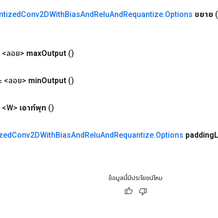
ntized
Conv2DWith
Bias
And
Relu
And
Requantize
.
Options
ขยาย
 <ลอย>
max
Output
()
ะ <ลอย>
min
Output
()
 <W>
เอาท์พุท
()
zed
Conv2DWith
Bias
And
Relu
And
Requantize
.
Options
padding
L
ข้อมูลนี้มีประโยชน์ไหม