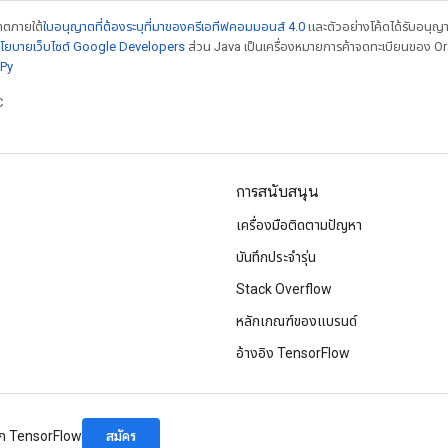
ญาตภายใต้
ใบอนุญาตที่ต้องระบุที่มาของครีเอทีฟคอมมอนส์ 4.0
และตัวอย่างโค้ดได้รับอนุญ
โยบายเว็บไซต์ Google Developers
ส่วน Java เป็นเครื่องหมายการค้าจดทะเบียนของ Orac
Py
C
การสนับสนุน
เครื่องมือติดตามปัญหา
บันทึกประจำรุ่น
Stack Overflow
หลักเกณฑ์ของแบรนด์
อ้างอิง TensorFlow
สมัคร
จาก TensorFlow