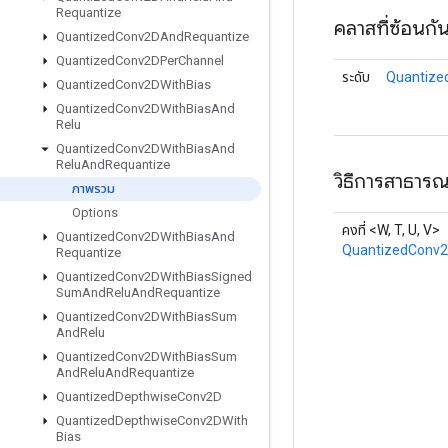
Requantize
คลาสที่ซ้อนกั
Quantized
Conv2DAnd
Requantize
Quantized
Conv2DPer
Channel
ระดับ
Quantize
Quantized
Conv2DWith
Bias
Quantized
Conv2DWith
Bias
And
Relu
Quantized
Conv2DWith
Bias
And
Relu
And
Requantize
วิธีการสาธาร
ภาพรวม
Options
คงที่ <W, T, U, V>
Quantized
Conv2DWith
Bias
And
QuantizedConv2
Requantize
Quantized
Conv2DWith
Bias
Signed
Sum
And
Relu
And
Requantize
Quantized
Conv2DWith
Bias
Sum
And
Relu
Quantized
Conv2DWith
Bias
Sum
And
Relu
And
Requantize
Quantized
Depthwise
Conv2D
Quantized
Depthwise
Conv2DWith
Bias