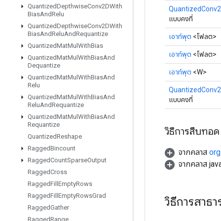
Quantized
Depthwise
Conv2DWith
QuantizedConv2
Bias
And
Relu
แบบคงที่
Quantized
Depthwise
Conv2DWith
Bias
And
Relu
And
Requantize
เอาท์พุต
<โฟลต>
Quantized
Mat
Mul
With
Bias
เอาท์พุต
<โฟลต>
Quantized
Mat
Mul
With
Bias
And
Dequantize
เอาท์พุต
<W>
Quantized
Mat
Mul
With
Bias
And
Relu
QuantizedConv2
Quantized
Mat
Mul
With
Bias
And
แบบคงที่
Relu
And
Requantize
Quantized
Mat
Mul
With
Bias
And
Requantize
วิธีการสืบทอด
Quantized
Reshape
Ragged
Bincount
จากคลาส
org
Ragged
Count
Sparse
Output
จากคลาส java
Ragged
Cross
Ragged
Fill
Empty
Rows
Ragged
Fill
Empty
Rows
Grad
วิธีการสาธ
Ragged
Gather
Ragged
Range