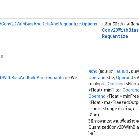
น
dConv2DWithBiasAndReluAndRequantize.Options
แอ็ตทริบิวต์ทางเลือ
Conv2DWith
Bias
Requantize
ณะ
สร้าง
(ขอบเขต
ขอบเขต
, อิน
DWithBiasAndReluAndRequantize
<W>
Operand
<U>,
Operand
<V
minInput,
Operand
<Float
<Float> minFilter,
Operan
Operand
<Float > minFre
<Float> maxFreezedOutpu
รายการ <Long> ก้าวย่าง, ก
เลือก)
วิธีการจากโรงงานเพื่อสร้างค
QuantizedConv2DWithBi
ใหม่