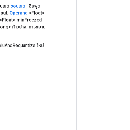
อบเขต
ขอบเขต
,
อินพุต
nput
,
Operand
<Float>
<Float> min
Freezed
ong> ก้าวย่าง
,
การขยาย
eluAndRequantize ใหม่