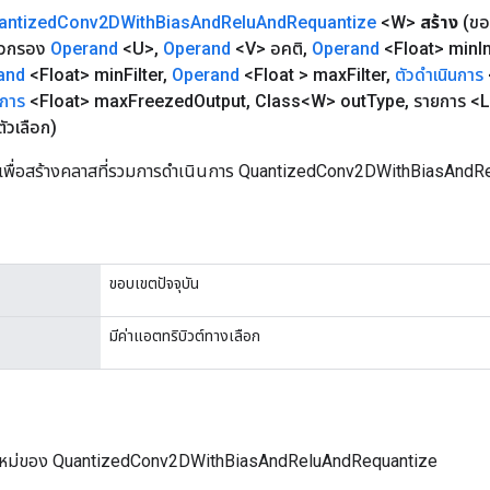
antized
Conv2DWith
Bias
And
Relu
And
Requantize
<W>
สร้าง
(ข
ัวกรอง
Operand
<U>
,
Operand
<V> อคติ
,
Operand
<Float> min
I
and
<Float> min
Filter
,
Operand
<Float > max
Filter
,
ตัวดำเนินการ
นการ
<Float> max
Freezed
Output
,
Class<W> out
Type
,
รายการ <L
ัวเลือก)
นเพื่อสร้างคลาสที่รวมการดำเนินการ QuantizedConv2DWithBiasAndR
ขอบเขตปัจจุบัน
มีค่าแอตทริบิวต์ทางเลือก
ใหม่ของ QuantizedConv2DWithBiasAndReluAndRequantize