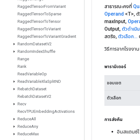
สาธารณะคงที่
Qu
Ragged
Tensor
From
Variant
Operand
<T>
,
ต
Ragged
Tensor
To
Sparse
max
Input
,
Oper
Ragged
Tensor
To
Tensor
Output
,
ตัวดำเนิ
Ragged
Tensor
To
Variant
สตริง
,
ตัวเลือก
.
.
.
ต
Ragged
Tensor
To
Variant
Gradient
Random
Dataset
V2
วิธีการจากโรงงา
Random
Index
Shuffle
Range
พารามิเตอร์
Rank
Read
Variable
Op
Read
Variable
Xla
Split
ND
ขอบเขต
Rebatch
Dataset
Rebatch
Dataset
V2
ตัวเลือก
Recv
Recv
TPUEmbedding
Activations
Reduce
All
การส่งคืน
Reduce
Any
อินสแตนซ์
Reduce
Max