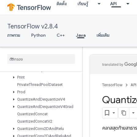
ติดตั้ง
เรียนรู้
API
ParallelBatchDataset
ParallelConcat
ParallelDynamicStitch
TensorFlow v2.8.4
ParseExampleDatasetV2
ParseExampleV2
ภาพรวม
Python
C++
Java
เพิ่มเติม
ParseSequenceExampleV2
Placeholder
Placeholder
With
Default
Prelinearize
Prelinearize
Tuple
Print
Private
Thread
Pool
Dataset
TensorFlow
API
Prod
Quanti
Quantize
And
Dequantize
V4
Quantize
And
Dequantize
V4Grad
Quantized
Concat
Quantized
Concat
V2
คลาสสุดท้ายสาธ
Quantized
Conv2DAnd
Relu
Quantized
Conv2DAnd
Relu
And