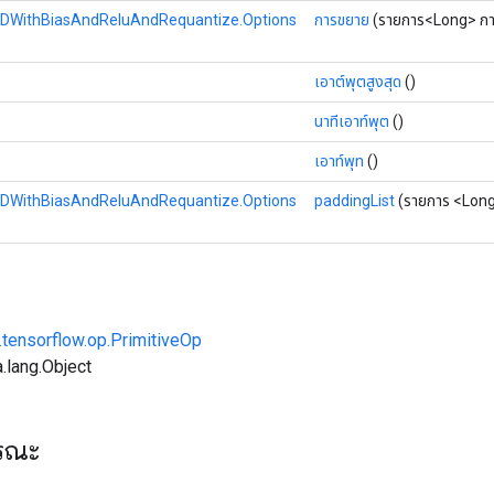
DWithBiasAndReluAndRequantize.Options
การขยาย
(รายการ<Long> กา
เอาต์พุตสูงสุด
()
นาทีเอาท์พุต
()
เอาท์พุท
()
DWithBiasAndReluAndRequantize.Options
paddingList
(รายการ <Long
.tensorflow.op.PrimitiveOp
.lang.Object
ารณะ