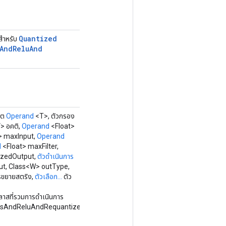
Quantized
กสำหรับ
And
Relu
And
พุต
Operand
<T>, ตัวกรอง
> อคติ,
Operand
<Float>
> maxInput,
Operand
d
<Float> maxFilter,
ezedOutput,
ตัวดำเนินการ
t, Class<W> outType,
ารขยายสตริง,
ตัวเลือก...
ตัว
ลาสที่รวมการดำเนินการ
asAndReluAndRequantize