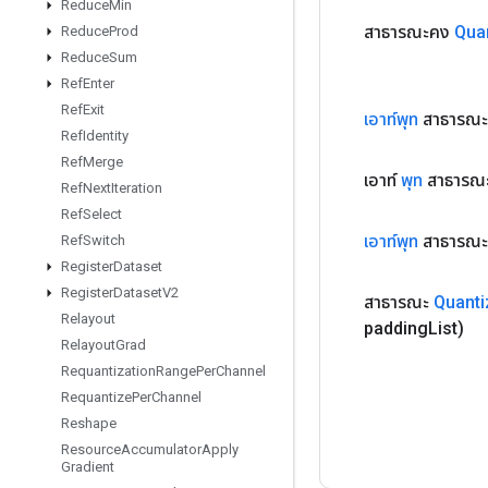
Reduce
Min
สาธารณะคง
Qua
Reduce
Prod
Reduce
Sum
Ref
Enter
Ref
Exit
เอาท์พุท
สาธารณะ
Ref
Identity
Ref
Merge
เอาท์
พุท
สาธารณ
Ref
Next
Iteration
Ref
Select
เอาท์พุท
สาธารณะ
Ref
Switch
Register
Dataset
Register
Dataset
V2
สาธารณะ
Quanti
Relayout
padding
List)
Relayout
Grad
Requantization
Range
Per
Channel
Requantize
Per
Channel
Reshape
Resource
Accumulator
Apply
Gradient