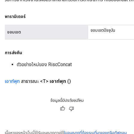
พารามิเตอร์
ขอบเขตปัจจุบัน
ขอบเขต
การส่งคืน
ตัวอย่างใหม่ของ RiscConcat
เอาท์พุท
สาธารณะ <T>
เอาท์พุท
()
ข้อมูลนี้มีประโยชน์ไหม
เนื้อหาของหน้าเว็บนี้ได้รับอนุญาตภายใต้
ใบอนุญาตที่ต้องระบุที่มาของครีเอทีฟคอม