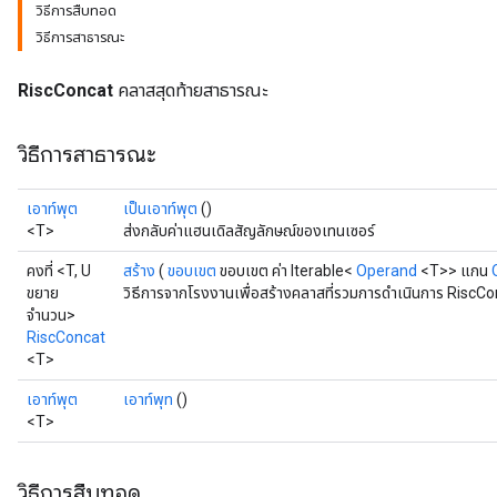
วิธีการสืบทอด
วิธีการสาธารณะ
RiscConcat
คลาสสุดท้ายสาธารณะ
วิธีการสาธารณะ
เอาท์พุต
เป็นเอาท์พุต
()
<T>
ส่งกลับค่าแฮนเดิลสัญลักษณ์ของเทนเซอร์
คงที่ <T, U
สร้าง
(
ขอบเขต
ขอบเขต ค่า Iterable<
Operand
<T>> แกน
ขยาย
วิธีการจากโรงงานเพื่อสร้างคลาสที่รวมการดำเนินการ RiscCo
จำนวน>
RiscConcat
<T>
เอาท์พุต
เอาท์พุท
()
<T>
วิธีการสืบทอด