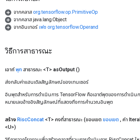
จากคลาส
org.tensorflow.op.PrimitiveOp
จากคลาส java.lang.Object
จากอินเทอร์
เฟซ org.tensorflow.Operand
วิธีการสาธารณะ
เอาท์
พุท
สาธารณะ <T>
as
Output
()
ส่งกลับค่าแฮนเดิลสัญลักษณ์ของเทนเซอร์
อินพุตสำหรับการดำเนินการ TensorFlow คือเอาต์พุตของการดำเนินการ T
หมายเลขอ้างอิงสัญลักษณ์ที่แสดงถึงการคำนวณอินพุต
สร้าง
Risc
Concat
<T> คงที่สาธารณะ
(ขอบเขต
ขอบเขต
,
ค่า Iter
<U>)
วิธีการจากโรงงานเพื่อสร้างคลาสที่รวมการดำเนินการ RiscConcat ให