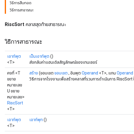
วิธีการสืบทอด
วิธีการสาธารณะ
RiscSort
คลาสสุดท้ายสาธารณะ
วิธีการสาธารณะ
เอาท์พุต
เป็นเอาท์พุต
()
<T>
ส่งกลับค่าแฮนเดิลสัญลักษณ์ของเทนเซอร์
คงที่ <T
สร้าง
(ขอบเขต
ขอบเขต
, อินพุต
Operand
<T>, แกน
Operand
ขยาย
วิธีการจากโรงงานเพื่อสร้างคลาสที่รวมการดำเนินการ RiscSort 
หมายเลข
U ขยาย
หมายเลข>
RiscSort
<T>
เอาท์พุต
เอาท์พุท
()
<T>