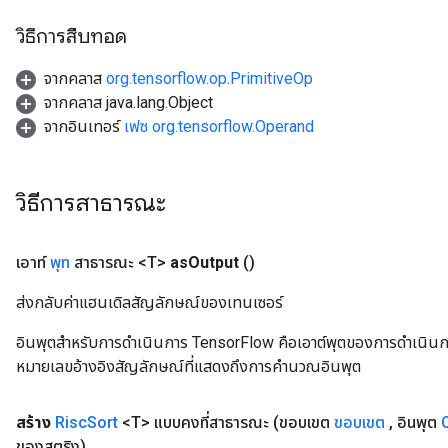
วิธีการสืบทอด
จากคลาส
org.tensorflow.op.PrimitiveOp
จากคลาส java.lang.Object
จากอินเทอร์
เฟซ org.tensorflow.Operand
วิธีการสาธารณะ
เอาท์
พุท
สาธารณะ <T>
as
Output
()
ส่งกลับค่าแฮนเดิลสัญลักษณ์ของเทนเซอร์
อินพุตสำหรับการดำเนินการ TensorFlow คือเอาต์พุตของการดำเนินการ T
หมายเลขอ้างอิงสัญลักษณ์ที่แสดงถึงการคำนวณอินพุต
สร้าง
Risc
Sort
<T> แบบคงที่สาธารณะ
(ขอบเขต
ขอบเขต
,
อินพุต
ของสตริง)