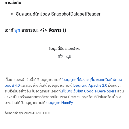
การส่งคืน
อินสแตนซ์ใหม่ของ SnapshotDatasetReader
เอาท์
พุท
สาธารณะ <?>
จัดการ
()
ข้อมูลนี้มีประโยชน์ไหม
เนื้อหาของหน้าเว็บนี้ได้รับอนุญาตภายใต้
ใบอนุญาตที่ต้องระบุที่มาของครีเอทีฟคอม
มอนส์ 4.0
และตัวอย่างโค้ดได้รับอนุญาตภายใต้
ใบอนุญาต Apache 2.0
เว้นแต่จะ
ระบุไว้เป็นอย่างอื่น โปรดดูรายละเอียดที่
นโยบายเว็บไซต์ Google Developers
ส่วน
Java เป็นเครื่องหมายการค้าจดทะเบียนของ Oracle และ/หรือบริษัทในเครือ เนื้อหา
บางส่วนได้รับอนุญาตภายใต้
ใบอนุญาต NumPy
อัปเดตล่าสุด 2025-07-28 UTC