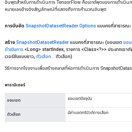
อินพุตสำหรับการดำเนินการ TensorFlow คือเอาต์พุตของการดำเนินการ T
หมายเลขอ้างอิงสัญลักษณ์ที่แสดงถึงการคำนวณอินพุต
การบีบอัด
Snapshot
Dataset
Reader
.
Options
แบบคงที่สาธารณะ
สร้าง
Snapshot
Dataset
Reader
แบบคงที่สาธารณะ
(ขอบเขต
ขอบ
ดำเนินการ
<Long> start
Index
,
รายการ <Class<?>> ประเภทเอาต์
เวอร์ชันแบบยาว
,
ตัวเลือก
.
.
.
ตัวเลือก)
วิธีการจากโรงงานเพื่อสร้างคลาสที่ห่อการดำเนินการ SnapshotData
พารามิเตอร์
ขอบเขตปัจจุบัน
ขอบเขต
มีค่าแอตทริบิวต์ทางเลือก
ตัวเลือก
x