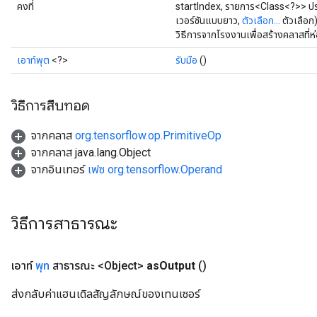
คงที่
startIndex, รายการ<Class<?>> ปร
เวอร์ชันแบบยาว,
ตัวเลือก...
ตัวเลือก
วิธีการจากโรงงานเพื่อสร้างคลาสที
เอาท์พุต
<?>
รับมือ
()
วิธีการสืบทอด
จากคลาส
org.tensorflow.op.PrimitiveOp
จากคลาส java.lang.Object
จากอินเทอร์
เฟซ org.tensorflow.Operand
วิธีการสาธารณะ
เอาท์
พุท
สาธารณะ <Object>
as
Output
()
ส่งกลับค่าแฮนเดิลสัญลักษณ์ของเทนเซอร์