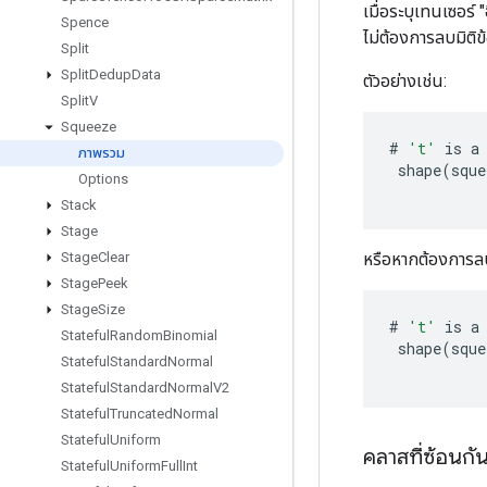
เมื่อระบุเทนเซอร
Spence
ไม่ต้องการลบมิติ
Split
Split
Dedup
Data
ตัวอย่างเช่น:
Split
V
Squeeze
#
't'
is
a
ภาพรวม
shape
(
sque
Options
Stack
Stage
หรือหากต้องการลบ
Stage
Clear
Stage
Peek
Stage
Size
#
't'
is
a
Stateful
Random
Binomial
shape
(
sque
Stateful
Standard
Normal
Stateful
Standard
Normal
V2
Stateful
Truncated
Normal
Stateful
Uniform
คลาสที่ซ้อนกั
Stateful
Uniform
Full
Int