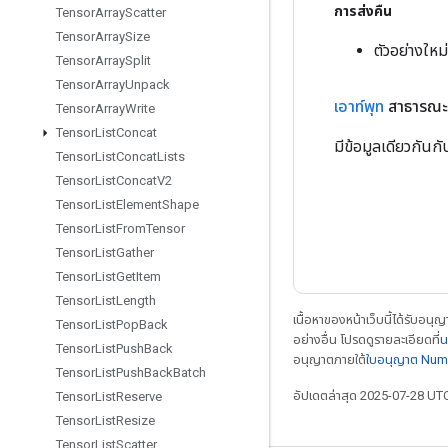
การส่งคืน
Tensor
Array
Scatter
Tensor
Array
Size
ตัวอย่างให
Tensor
Array
Split
Tensor
Array
Unpack
เอาท์พุท
สาธารณะ
Tensor
Array
Write
Tensor
List
Concat
มีข้อมูลเดียวกันก
Tensor
List
Concat
Lists
Tensor
List
Concat
V2
Tensor
List
Element
Shape
Tensor
List
From
Tensor
Tensor
List
Gather
Tensor
List
Get
Item
Tensor
List
Length
เนื้อหาของหน้าเว็บนี้ได้รับอนุ
Tensor
List
Pop
Back
อย่างอื่น โปรดดูรายละเอียดที่
น
Tensor
List
Push
Back
อนุญาตภายใต้
ใบอนุญาต Num
Tensor
List
Push
Back
Batch
อัปเดตล่าสุด 2025-07-28 UT
Tensor
List
Reserve
Tensor
List
Resize
Tensor
List
Scatter