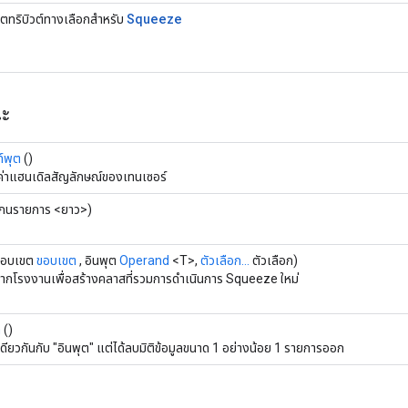
Squeeze
็ตทริบิวต์ทางเลือกสำหรับ
ณะ
ท์พุต
()
ค่าแฮนเดิลสัญลักษณ์ของเทนเซอร์
กนรายการ <ยาว>)
ขอบเขต
ขอบเขต
, อินพุต
Operand
<T>,
ตัวเลือก...
ตัวเลือก)
จากโรงงานเพื่อสร้างคลาสที่รวมการดำเนินการ Squeeze ใหม่
ท
()
ลเดียวกันกับ "อินพุต" แต่ได้ลบมิติข้อมูลขนาด 1 อย่างน้อย 1 รายการออก