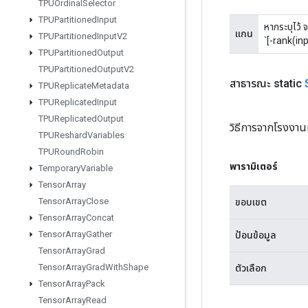
TPUOrdinal
Selector
TPUPartitioned
Input
หากระบุไว้ จ
แกน
TPUPartitioned
Input
V2
`[-rank(inp
TPUPartitioned
Output
TPUPartitioned
Output
V2
สาธารณะ static
TPUReplicate
Metadata
TPUReplicated
Input
TPUReplicated
Output
วิธีการจากโรงงาน
TPUReshard
Variables
TPURound
Robin
พารามิเตอร์
Temporary
Variable
Tensor
Array
Tensor
Array
Close
ขอบเขต
Tensor
Array
Concat
Tensor
Array
Gather
ป้อนข้อมูล
Tensor
Array
Grad
Tensor
Array
Grad
With
Shape
ตัวเลือก
Tensor
Array
Pack
Tensor
Array
Read