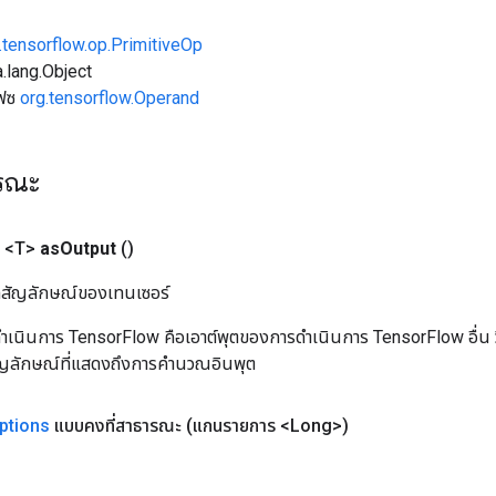
.tensorflow.op.PrimitiveOp
.lang.Object
เฟซ
org.tensorflow.Operand
ารณะ
 <T>
as
Output
()
ิลสัญลักษณ์ของเทนเซอร์
เนินการ TensorFlow คือเอาต์พุตของการดำเนินการ TensorFlow อื่น วิธี
ัญลักษณ์ที่แสดงถึงการคำนวณอินพุต
ptions
แบบคงที่สาธารณะ
(แกนรายการ <Long>)