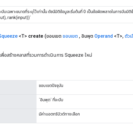
ะบีบเฉพาะขนาดที่ระบุไว้เท่านั้น ดัชนีมิติข้อมูลเริ่มต้นที่ 0 เป็นข้อผิดพลาดในการบีบมิติข้
ut), rank(input))`
Squeeze
<T>
create
(ขอบเขต
ขอบเขต
,
อินพุต
Operand
<T>
,
ตัวเ
เพื่อสร้างคลาสที่รวมการดำเนินการ Squeeze ใหม่
ขอบเขตปัจจุบัน
`อินพุต` ที่จะบีบ
มีค่าแอตทริบิวต์ทางเลือก