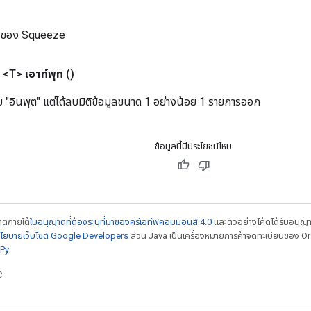
ม่ของ Squeeze
 <T>
เอาท์พุท
()
ับ "อินพุต" แต่ได้ลบมิติข้อมูลขนาด 1 อย่างน้อย 1 รายการออก
ข้อมูลนี้มีประโยชน์ไหม
ญาตภายใต้
ใบอนุญาตที่ต้องระบุที่มาของครีเอทีฟคอมมอนส์ 4.0
และตัวอย่างโค้ดได้รับอนุญ
โยบายเว็บไซต์ Google Developers
ส่วน Java เป็นเครื่องหมายการค้าจดทะเบียนของ Orac
Py
C