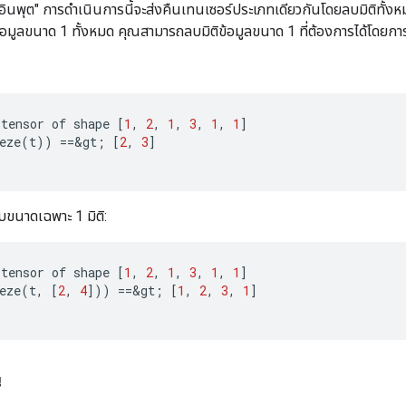
์ "อินพุต" การดำเนินการนี้จะส่งคืนเทนเซอร์ประเภทเดียวกันโดยลบมิติทั
ข้อมูลขนาด 1 ทั้งหมด คุณสามารถลบมิติข้อมูลขนาด 1 ที่ต้องการได้โดยกา
tensor
of
shape
[
1
,
2
,
1
,
3
,
1
,
1
]
eze
(
t
))
==
&
gt
;
[
2
,
3
]
ขนาดเฉพาะ 1 มิติ:
tensor
of
shape
[
1
,
2
,
1
,
3
,
1
,
1
]
eze
(
t
,
[
2
,
4
]
))
==
&
gt
;
[
1
,
2
,
3
,
1
]
น