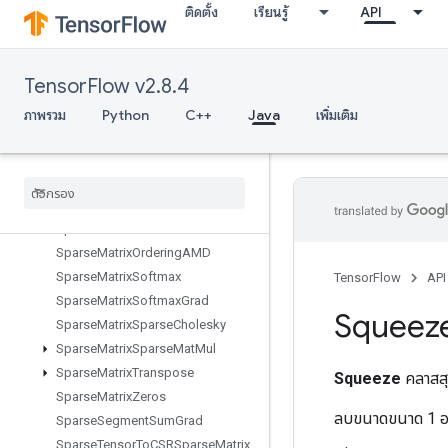
ติดตั้ง
เรียนรู้
API
SpaceToBatchNd
SparseApplyAdagradV2
SparseBincount
TensorFlow v2.8.4
SparseCountSparseOutput
SparseCrossHashed
ภาพรวม
Python
C++
Java
เพิ่มเติม
SparseCrossV2
Sparse
Matrix
Add
Sparse
Matrix
Mat
Mul
Sparse
Matrix
Mul
Sparse
Matrix
NNZ
Sparse
Matrix
Ordering
AMD
Sparse
Matrix
Softmax
TensorFlow
API
Sparse
Matrix
Softmax
Grad
Squeez
Sparse
Matrix
Sparse
Cholesky
Sparse
Matrix
Sparse
Mat
Mul
Sparse
Matrix
Transpose
Squeeze
คลาสสุ
Sparse
Matrix
Zeros
ลบขนาดขนาด 1 อ
Sparse
Segment
Sum
Grad
Sparse
Tensor
To
CSRSparse
Matrix