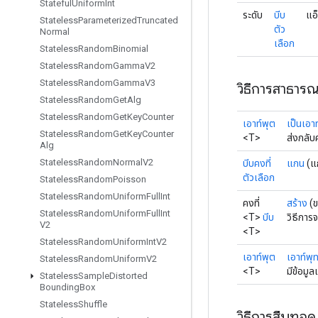
Stateful
Uniform
Int
ระดับ
บีบ
แอ
Stateless
Parameterized
Truncated
ตัว
Normal
เลือก
Stateless
Random
Binomial
Stateless
Random
Gamma
V2
Stateless
Random
Gamma
V3
วิธีการสาธาร
Stateless
Random
Get
Alg
Stateless
Random
Get
Key
Counter
เอาท์พุต
เป็นเอา
Stateless
Random
Get
Key
Counter
<T>
ส่งกลับ
Alg
Stateless
Random
Normal
V2
บีบคงที่
แกน
(แ
ตัวเลือก
Stateless
Random
Poisson
Stateless
Random
Uniform
Full
Int
คงที่
สร้าง
(
Stateless
Random
Uniform
Full
Int
<T>
บีบ
วิธีการ
V2
<T>
Stateless
Random
Uniform
Int
V2
เอาท์พุต
เอาท์พุ
Stateless
Random
Uniform
V2
<T>
มีข้อมู
Stateless
Sample
Distorted
Bounding
Box
Stateless
Shuffle
วิธีการสืบทอด