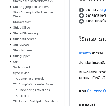
Stateless
Truncated
Normal
V2
Stats
Aggregator
Handle
V2
จากคลาส
org
Stats
Aggregator
Set
Summary
จากคลาส java
Writer
จากอินเทอร์
Stop
Gradient
Strided
Slice
Strided
Slice
Assign
วิธีการสาธ
Strided
Slice
Grad
String
Lower
String
NGrams
เอาท์พุท
สาธารณะ
String
Upper
Sum
ส่งกลับค่าแฮนเด
Switch
Cond
อินพุตสำหรับการดำ
Sync
Device
หมายเลขอ้างอิงส
TPUCompilation
Result
TPUCompile
Succeeded
Assert
TPUEmbedding
Activations
แกน
Squeeze
.
O
TPUExecute
TPUExecute
And
Update
Variables
พารามิเตอร์