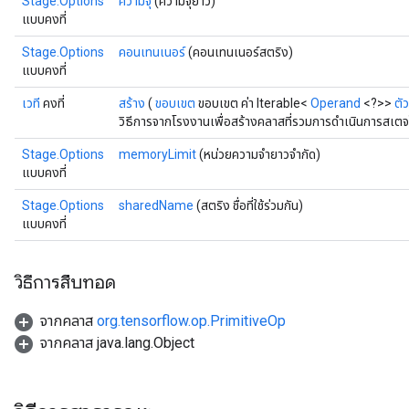
Stage.Options
ความจุ
(ความจุยาว)
แบบคงที่
Stage.Options
คอนเทนเนอร์
(คอนเทนเนอร์สตริง)
แบบคงที่
เวที
คงที่
สร้าง
(
ขอบเขต
ขอบเขต ค่า Iterable<
Operand
<?>>
ตัว
วิธีการจากโรงงานเพื่อสร้างคลาสที่รวมการดำเนินการสเตจ
Stage.Options
memoryLimit
(หน่วยความจำยาวจำกัด)
แบบคงที่
x
Stage.Options
sharedName
(สตริง ชื่อที่ใช้ร่วมกัน)
แบบคงที่
วิธีการสืบทอด
จากคลาส
org.tensorflow.op.PrimitiveOp
จากคลาส java.lang.Object