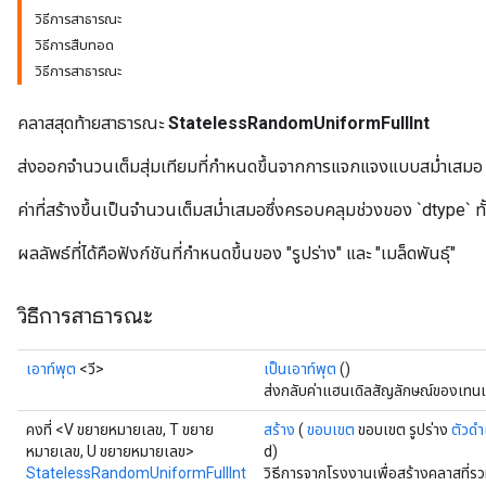
วิธีการสาธารณะ
วิธีการสืบทอด
วิธีการสาธารณะ
x
คลาสสุดท้ายสาธารณะ
StatelessRandomUniformFullInt
ส่งออกจำนวนเต็มสุ่มเทียมที่กำหนดขึ้นจากการแจกแจงแบบสม่ำเสมอ
ค่าที่สร้างขึ้นเป็นจำนวนเต็มสม่ำเสมอซึ่งครอบคลุมช่วงของ `dtype` ท
ผลลัพธ์ที่ได้คือฟังก์ชันที่กำหนดขึ้นของ "รูปร่าง" และ "เมล็ดพันธุ์"
วิธีการสาธารณะ
เอาท์พุต
<วี>
เป็นเอาท์พุต
()
ส่งกลับค่าแฮนเดิลสัญลักษณ์ของเทนเ
คงที่ <V ขยายหมายเลข, T ขยาย
สร้าง
(
ขอบเขต
ขอบเขต รูปร่าง
ตัวดำ
หมายเลข, U ขยายหมายเลข>
d)
StatelessRandomUniformFullInt
วิธีการจากโรงงานเพื่อสร้างคลาสที่ร