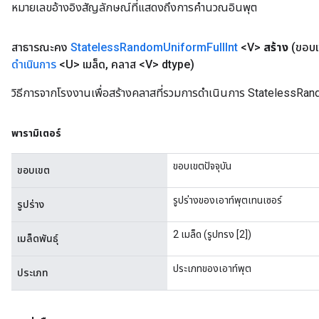
หมายเลขอ้างอิงสัญลักษณ์ที่แสดงถึงการคำนวณอินพุต
สาธารณะคง
Stateless
Random
Uniform
Full
Int
<V>
สร้าง
(ขอบ
ดำเนินการ
<U> เมล็ด
,
คลาส <V> dtype)
วิธีการจากโรงงานเพื่อสร้างคลาสที่รวมการดำเนินการ StatelessRan
พารามิเตอร์
ขอบเขตปัจจุบัน
ขอบเขต
รูปร่างของเอาท์พุตเทนเซอร์
รูปร่าง
2 เมล็ด (รูปทรง [2])
เมล็ดพันธุ์
ประเภทของเอาท์พุต
ประเภท