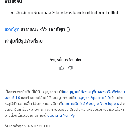
การส่งคืน
อินสแตนซ์ใหม่ของ StatelessRandomUniformFullInt
เอาท์พุท
สาธารณะ <V>
เอาท์พุท
()
ค่าสุ่มที่มีรูปร่างที่ระบุ
ข้อมูลนี้มีประโยชน์ไหม
เนื้อหาของหน้าเว็บนี้ได้รับอนุญาตภายใต้
ใบอนุญาตที่ต้องระบุที่มาของครีเอทีฟคอม
มอนส์ 4.0
และตัวอย่างโค้ดได้รับอนุญาตภายใต้
ใบอนุญาต Apache 2.0
เว้นแต่จะ
ระบุไว้เป็นอย่างอื่น โปรดดูรายละเอียดที่
นโยบายเว็บไซต์ Google Developers
ส่วน
Java เป็นเครื่องหมายการค้าจดทะเบียนของ Oracle และ/หรือบริษัทในเครือ เนื้อหา
บางส่วนได้รับอนุญาตภายใต้
ใบอนุญาต NumPy
อัปเดตล่าสุด 2025-07-28 UTC