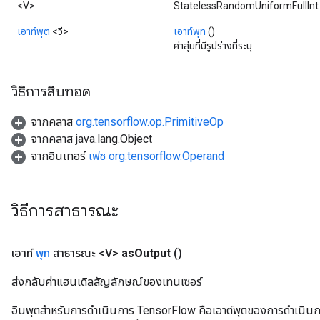
<V>
StatelessRandomUniformFullInt 
เอาท์พุต
<วี>
เอาท์พุท
()
ค่าสุ่มที่มีรูปร่างที่ระบุ
วิธีการสืบทอด
จากคลาส
org.tensorflow.op.PrimitiveOp
จากคลาส java.lang.Object
จากอินเทอร์
เฟซ org.tensorflow.Operand
วิธีการสาธารณะ
เอาท์
พุท
สาธารณะ <V>
as
Output
()
ส่งกลับค่าแฮนเดิลสัญลักษณ์ของเทนเซอร์
อินพุตสำหรับการดำเนินการ TensorFlow คือเอาต์พุตของการดำเนินการ T