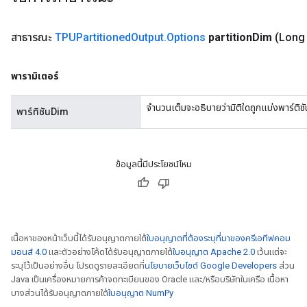
สาธารณะ
TPUPartitioned
Output
.
Options
partition
Dim
(Long 
พารามิเตอร์
จำนวนเต็มจะอธิบายว่ามิติใดถูกแบ่งพาร์ติชั
พาร์ทิชันDim
ข้อมูลนี้มีประโยชน์ไหม
เนื้อหาของหน้าเว็บนี้ได้รับอนุญาตภายใต้
ใบอนุญาตที่ต้องระบุที่มาของครีเอทีฟคอม
มอนส์ 4.0
และตัวอย่างโค้ดได้รับอนุญาตภายใต้
ใบอนุญาต Apache 2.0
เว้นแต่จะ
ระบุไว้เป็นอย่างอื่น โปรดดูรายละเอียดที่
นโยบายเว็บไซต์ Google Developers
ส่วน
Java เป็นเครื่องหมายการค้าจดทะเบียนของ Oracle และ/หรือบริษัทในเครือ เนื้อหา
บางส่วนได้รับอนุญาตภายใต้
ใบอนุญาต NumPy