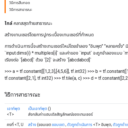
วิธีการสืบทอด
วิธีการสาธารณะ
ไทล์
คลาสสุดท้ายสาธารณะ
สร้างเทนเซอร์โดยการปูกระเบื้องเทนเซอร์ที่กำหนด
การดำเนินการนี้จะสร้างเทนเซอร์ใหม่โดยจำลอง "อินพุต" "หลายครั้ง" มิ
`input.dims(i) * multiples[i]` และค่าของ `input` จะถูกจำลองแบบ `mult
เรียงต่อ `[abcd]` ด้วย `[2]` จะสร้าง `[abcdabcd]`
>>> a = tf.constant([[1,2,3],[4,5,6]], tf.int32) >>> b = tf.constant([1
tf.constant([2,1], tf.int32) >>> tf.tile(a, c)
>>> d = tf.constant([2,2],
วิธีการสาธารณะ
เอาท์พุต
เป็นเอาท์พุต
()
<T>
ส่งกลับค่าแฮนเดิลสัญลักษณ์ของเทนเซอร์
คงที่ <T, U
สร้าง
(ขอบเขต
ขอบเขต
,
ตัวถูกดำเนินการ
<T> อินพุต,
ตัวถูกดำเ