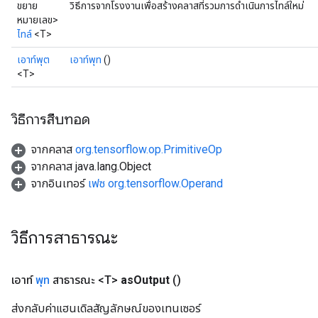
ขยาย
วิธีการจากโรงงานเพื่อสร้างคลาสที่รวมการดำเนินการไทล์ใหม่
หมายเลข>
ไทล์
<T>
เอาท์พุต
เอาท์พุท
()
<T>
วิธีการสืบทอด
จากคลาส
org.tensorflow.op.PrimitiveOp
จากคลาส java.lang.Object
จากอินเทอร์
เฟซ org.tensorflow.Operand
วิธีการสาธารณะ
เอาท์
พุท
สาธารณะ <T>
as
Output
()
ส่งกลับค่าแฮนเดิลสัญลักษณ์ของเทนเซอร์