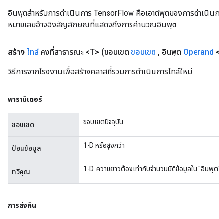
อินพุตสำหรับการดำเนินการ TensorFlow คือเอาต์พุตของการดำเนินการ T
หมายเลขอ้างอิงสัญลักษณ์ที่แสดงถึงการคำนวณอินพุต
สร้าง
ไทล์
คงที่สาธารณะ <T>
(ขอบเขต
ขอบเขต
,
อินพุต
Operand
<
วิธีการจากโรงงานเพื่อสร้างคลาสที่รวมการดำเนินการไทล์ใหม่
พารามิเตอร์
ขอบเขตปัจจุบัน
ขอบเขต
1-D หรือสูงกว่า
ป้อนข้อมูล
1-D. ความยาวต้องเท่ากับจำนวนมิติข้อมูลใน "อินพุต
ทวีคูณ
การส่งคืน