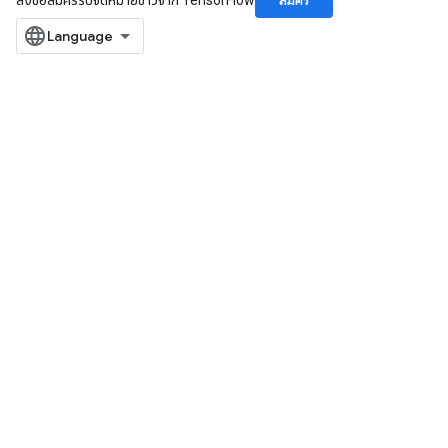
สมัคร
ลงชื่อสมัครรับจดหมายข่าวจาก TensorFlow