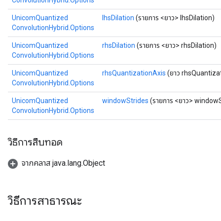
ConvolutionHybrid.Options
UnicomQuantized
lhsDilation
(รายการ <ยาว> lhsDilation)
ConvolutionHybrid.Options
UnicomQuantized
rhsDilation
(รายการ <ยาว> rhsDilation)
ConvolutionHybrid.Options
UnicomQuantized
rhsQuantizationAxis
(ยาว rhsQuantiza
ConvolutionHybrid.Options
UnicomQuantized
windowStrides
(รายการ <ยาว> windowS
ConvolutionHybrid.Options
วิธีการสืบทอด
จากคลาส java.lang.Object
วิธีการสาธารณะ