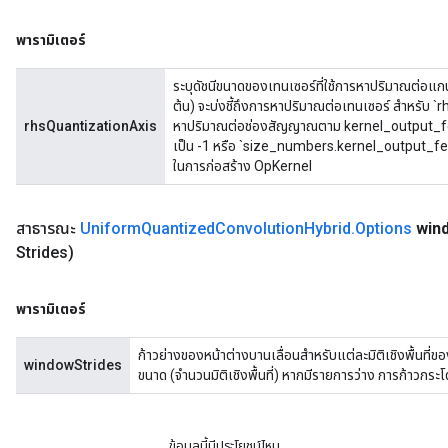
พารามิเตอร์
ระบุดัชนีขนาดของเทนเซอร์ที่ใช้การหาปริมาณต่อแกนสำ
ต้น) จะบ่งชี้ถึงการหาปริมาณต่อเทนเซอร์ สำหรับ 
rhsQuantizationAxis
หาปริมาณต่อช่องสัญญาณตาม kernel_output_feature
เป็น -1 หรือ `size_numbers.kernel_output_fea
ในการก่อสร้าง OpKernel
สาธารณะ
Uniform
Quantized
Convolution
Hybrid
.
Options
win
Strides)
พารามิเตอร์
ก้าวย่างของหน้าต่างบานเลื่อนสำหรับแต่ละมิติเชิงพื้นที่ขอ
windowStrides
ขนาด (จำนวนมิติเชิงพื้นที่) หากมีรายการว่าง การก้าวกระโดด
ข้อมูลนี้มีประโยชน์ไหม