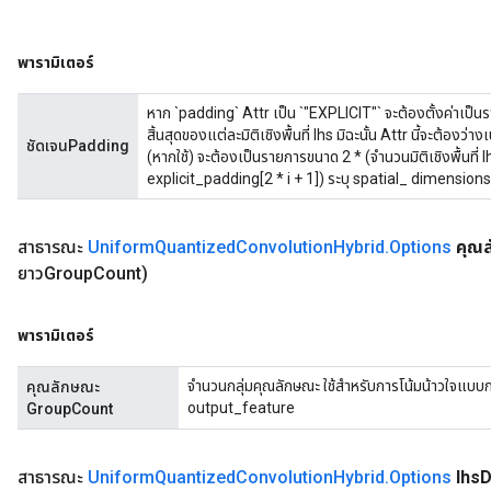
พารามิเตอร์
หาก `padding` Attr เป็น `"EXPLICIT"` จะต้องตั้งค่าเป็นราย
สิ้นสุดของแต่ละมิติเชิงพื้นที่ lhs มิฉะนั้น Attr นี้จะต้องว่าง
ชัดเจนPadding
(หากใช้) จะต้องเป็นรายการขนาด 2 * (จำนวนมิติเชิงพื้นที่ l
explicit_padding[2 * i + 1]) ระบุ spatial_ dimensio
สาธารณะ
Uniform
Quantized
Convolution
Hybrid
.
Options
คุณ
ยาวGroup
Count)
พารามิเตอร์
จำนวนกลุ่มคุณลักษณะ ใช้สำหรับการโน้มน้าวใจแบบก
คุณลักษณะ
output_feature
GroupCount
สาธารณะ
Uniform
Quantized
Convolution
Hybrid
.
Options
lhs
D