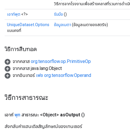
วิธีการจากโรงงานเพื่อสร้างคลาสที่รวมการดำเ
เอาท์พุต
<?>
รับมือ
()
UniqueDataset.Options
ข้อมูลเมตา
(ข้อมูลเมตาของสตริง)
แบบคงที่
วิธีการสืบทอด
จากคลาส
org.tensorflow.op.PrimitiveOp
จากคลาส java.lang.Object
จากอินเทอร์
เฟซ org.tensorflow.Operand
วิธีการสาธารณะ
เอาท์
พุท
สาธารณะ <Object>
as
Output
()
ส่งกลับค่าแฮนเดิลสัญลักษณ์ของเทนเซอร์