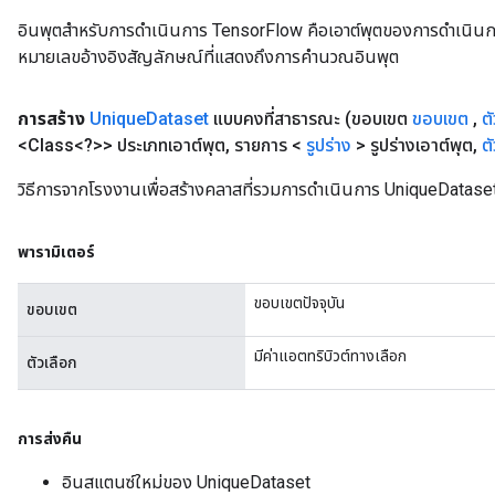
อินพุตสำหรับการดำเนินการ TensorFlow คือเอาต์พุตของการดำเนินการ T
หมายเลขอ้างอิงสัญลักษณ์ที่แสดงถึงการคำนวณอินพุต
การสร้าง
Unique
Dataset
แบบคงที่สาธารณะ
(ขอบเขต
ขอบเขต
,
ต
<Class<?>> ประเภทเอาต์พุต
,
รายการ <
รูปร่าง
> รูปร่างเอาต์พุต
,
ต
วิธีการจากโรงงานเพื่อสร้างคลาสที่รวมการดำเนินการ UniqueDataset
พารามิเตอร์
ขอบเขตปัจจุบัน
ขอบเขต
มีค่าแอตทริบิวต์ทางเลือก
ตัวเลือก
การส่งคืน
อินสแตนซ์ใหม่ของ UniqueDataset