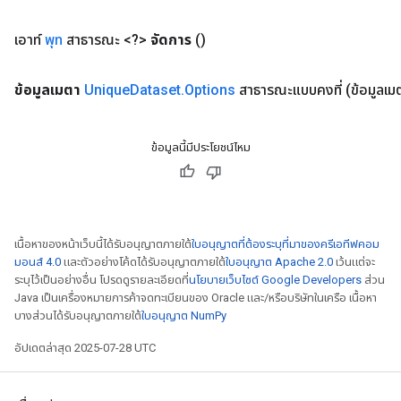
เอาท์
พุท
สาธารณะ <?>
จัดการ
()
ข้อมูลเมตา
Unique
Dataset
.
Options
สาธารณะแบบคงที่
(ข้อมูลเ
ข้อมูลนี้มีประโยชน์ไหม
เนื้อหาของหน้าเว็บนี้ได้รับอนุญาตภายใต้
ใบอนุญาตที่ต้องระบุที่มาของครีเอทีฟคอม
มอนส์ 4.0
และตัวอย่างโค้ดได้รับอนุญาตภายใต้
ใบอนุญาต Apache 2.0
เว้นแต่จะ
ระบุไว้เป็นอย่างอื่น โปรดดูรายละเอียดที่
นโยบายเว็บไซต์ Google Developers
ส่วน
Java เป็นเครื่องหมายการค้าจดทะเบียนของ Oracle และ/หรือบริษัทในเครือ เนื้อหา
บางส่วนได้รับอนุญาตภายใต้
ใบอนุญาต NumPy
อัปเดตล่าสุด 2025-07-28 UTC