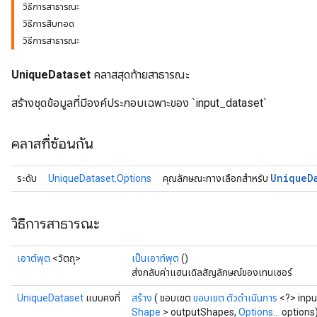
วิธีการสาธารณะ
วิธีการสืบทอด
วิธีการสาธารณะ
UniqueDataset
คลาสสุดท้ายสาธารณะ
สร้างชุดข้อมูลที่มีองค์ประกอบเฉพาะของ `input_dataset`
คลาสที่ซ้อนกัน
Unique
D
ระดับ
UniqueDataset.Options
คุณลักษณะทางเลือกสำหรับ
วิธีการสาธารณะ
เอาต์พุต
<วัตถุ>
เป็นเอาท์พุต
()
ส่งกลับค่าแฮนเดิลสัญลักษณ์ของเทนเซอร์
UniqueDataset
แบบคงที่
สร้าง
( ขอบเขต
ขอบเขต
ตัวดำเนินการ
<?> inpu
Shape
> outputShapes,
Options...
options