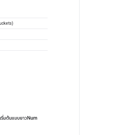
uckets)
(เริ่มต้นแบบยาวNum