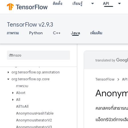
ติดตั้ง
เรียนรู้
API
TensorFlow v2.9.3
ภาพรวม
Python
C++
Java
เพิ่มเติม
Tensor
Flow for Java
org
.
tensorflow
org
.
tensorflow
.
examples
org
.
tensorflow
.
op
org
.
tensorflow
.
op
.
annotation
org
.
tensorflow
.
op
.
core
TensorFlow
API
ภาพรวม
Anony
Abort
All
All
To
All
คลาสคงที่สาธาร
Anonymous
Hash
Table
แอ็ตทริบิวต์ทางเ
Anonymous
Iterator
V2
Anonymous
Iterator
V3