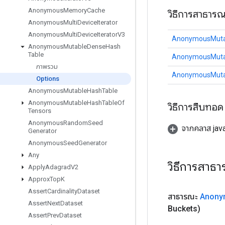
Anonymous
Memory
Cache
วิธีการสาธาร
Anonymous
Multi
Device
Iterator
Anonymous
Multi
Device
Iterator
V3
AnonymousMuta
Anonymous
Mutable
Dense
Hash
Table
AnonymousMuta
ภาพรวม
AnonymousMuta
Options
Anonymous
Mutable
Hash
Table
Anonymous
Mutable
Hash
Table
Of
วิธีการสืบทอด
Tensors
Anonymous
Random
Seed
จากคลาส java
Generator
Anonymous
Seed
Generator
Any
วิธีการสาธ
Apply
Adagrad
V2
Approx
Top
K
Assert
Cardinality
Dataset
สาธารณะ
Anony
Assert
Next
Dataset
Buckets)
Assert
Prev
Dataset