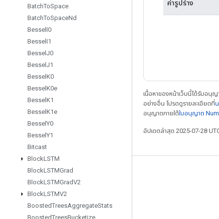
ค่ารูปร่าง
Batch
To
Space
Batch
To
Space
Nd
Bessel
I0
Bessel
I1
Bessel
J0
Bessel
J1
Bessel
K0
Bessel
K0e
เนื้อหาของหน้าเว็บนี้ได้รับอนุ
Bessel
K1
อย่างอื่น โปรดดูรายละเอียดที่
น
Bessel
K1e
อนุญาตภายใต้
ใบอนุญาต Num
Bessel
Y0
อัปเดตล่าสุด 2025-07-28 UT
Bessel
Y1
Bitcast
Block
LSTM
Block
LSTMGrad
เชื่อมต่อเสมอ
Block
LSTMGrad
V2
บล็อก
Block
LSTMV2
Boosted
Trees
Aggregate
Stats
ฟอรัม
Boosted
Trees
Bucketize