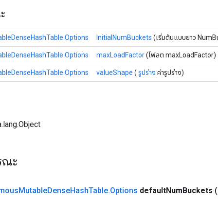
ณะ
bleDenseHashTable.Options
InitialNumBuckets
(เริ่มต้นแบบยาว NumB
bleDenseHashTable.Options
maxLoadFactor
(โฟลต maxLoadFactor)
bleDenseHashTable.Options
valueShape
(
รูปร่าง
ค่ารูปร่าง)
.lang.Object
ารณะ
mous
Mutable
Dense
Hash
Table
.
Options
default
Num
Buckets