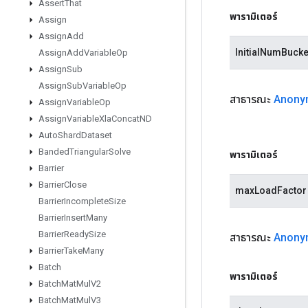
Assert
That
พารามิเตอร์
Assign
Assign
Add
InitialNumBucke
Assign
Add
Variable
Op
Assign
Sub
Assign
Sub
Variable
Op
สาธารณะ
Anony
Assign
Variable
Op
Assign
Variable
Xla
Concat
ND
Auto
Shard
Dataset
Banded
Triangular
Solve
พารามิเตอร์
Barrier
Barrier
Close
maxLoadFactor
Barrier
Incomplete
Size
Barrier
Insert
Many
Barrier
Ready
Size
สาธารณะ
Anony
Barrier
Take
Many
Batch
พารามิเตอร์
Batch
Mat
Mul
V2
Batch
Mat
Mul
V3