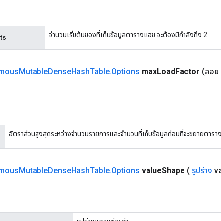
จำนวนเริ่มต้นของที่เก็บข้อมูลตารางแฮช จะต้องมีกำลังถึง 2
ts
mous
Mutable
Dense
Hash
Table
.
Options
max
Load
Factor
(ลอย
อัตราส่วนสูงสุดระหว่างจำนวนรายการและจำนวนที่เก็บข้อมูลก่อนที่จะขยายตาราง ต
mous
Mutable
Dense
Hash
Table
.
Options
value
Shape
(
รูปร่าง
va
รูปร่างของแต่ละค่า