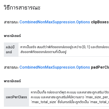
วิธีการสาธารณะ
สาธารณะ
Combined
Non
Max
Suppression
.
Options
clip
Boxes
พารามิเตอร์
หากเป็นจริง สมมติว่าพิกัดของกล่องอยู่ระหว่าง [0, 1] และตัดกล่องเ
คลิปบ็
ส่งออกพิกัดของกล่องตามที่เป็นอยู่
อกซ์
สาธารณะ
Combined
Non
Max
Suppression
.
Options
pad
Per
Cl
พารามิเตอร์
หากเป็นเท็จ กล่องเอาต์พุต คะแนน และคลาสจะถูกเสริม/ตัด
แพดPerClass
คะแนน และคลาสจะถูกเสริมให้มีความยาว `max_size_per_
`max_total_size` ซึ่งในกรณีนี้จะถูกตัดเป็น `max_total_siz