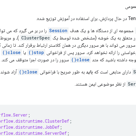
مومی
مجموعه ای از دستگاه ها و یک هدف
Session
را در بر می گیرد که می تو
ر متعلق به یک خوشه (مشخص شده توسط یک
ClusterSpec
)، و مربوط 
رور می تواند با هر سرور دیگری در همان کلاستر ارتباط برقرار کند. تا زمانی 
واستی را ارائه نخواهد کرد. سرور پس از فراخوانی
stop()
یا
close()
س
وجه داشته باشید که متد
close()
سرور را در صورت اجرا متوقف می کند.
S
دارای منابعی است که
باید
به طور صریح با فراخوانی
close()
آزاد شوند.
Ser
از نظر موضوعی ایمن هستند.
rflow.Server
;
orflow.distruntime.ClusterDef
;
orflow.distruntime.JobDef
;
orflow.distruntime.ServerDef
;