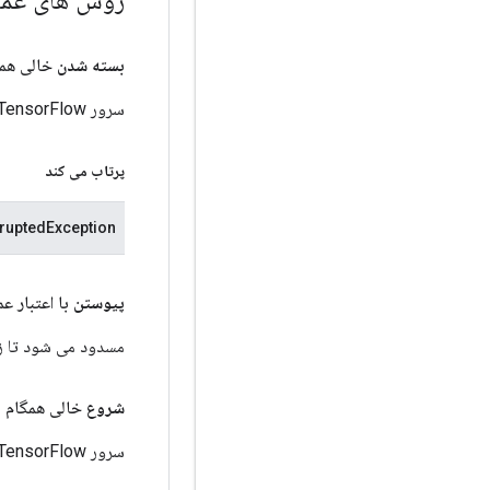
بسته شدن
خالی هم
سرور TensorFlow در حال پردازش را نابود کنید، حافظه را آزاد کنید.
پرتاب می کند
rruptedException
پیوستن
با اعتبار ع
مسدود می شود تا ز
شروع
خالی همگام 
سرور TensorFlow در حال پردازش را راه اندازی می کند.