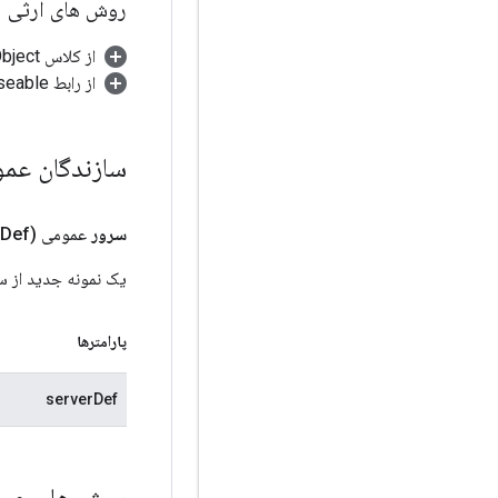
روش های ارثی
از کلاس java.lang.Object
از رابط java.lang.AutoCloseable
سازندگان عم
سرور
عمومی
(byte[] server
Def)
یک نمونه جدید از س
پارامترها
serverDef
روش های عم