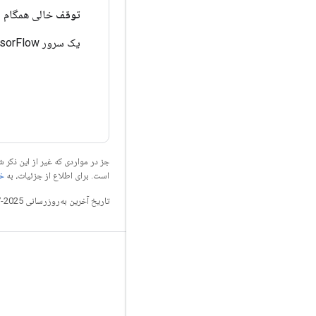
توقف
خالی همگام 
یک سرور TensorFlow در حال پردازش را متوقف می کند.
جز در مواردی که غیر از این ذک
است. برای اطلاع از جزئیات، به
خطم
تاریخ آخرین به‌روزرسانی 2025-07-26 به‌وقت ساعت هماهنگ جهانی.
مرتبط بمانید
وبلاگ
تالار گفتمان