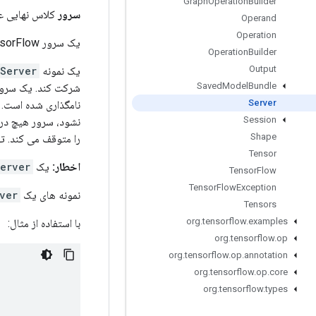
Graph
Operation
Builder
سرور
کلاس نهایی ع
Operand
Operation
یک سرور TensorFlow در حال پردازش، برای استفاده در آموزش توزیع شده.
Operation
Builder
Output
یک نمونه
Server
Saved
Model
Bundle
شرکت کند. یک سرو
Server
نامگذاری شده است. س
Session
نشود، سرور هیچ درخ
Shape
را متوقف می کند. ت
Tensor
اخطار:
یک
erver
Tensor
Flow
Tensor
Flow
Exception
نمونه های یک
ver
Tensors
org
.
tensorflow
.
examples
با استفاده از مثال:
org
.
tensorflow
.
op
org
.
tensorflow
.
op
.
annotation
org
.
tensorflow
.
op
.
core
org
.
tensorflow
.
types