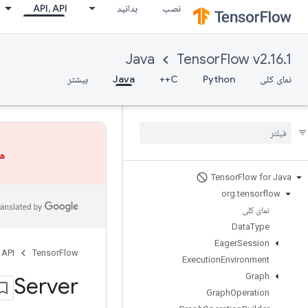
نصب
بدانید
API، API
Java
TensorFlow v2.16.1
نمای کلی
Python
C++
Java
بیشتر
هش
Tensor
Flow for Java
org
.
tensorflow
نمای کلی
Data
Type
Eager
Session
 API
TensorFlow
Execution
Environment
Graph
Server
Graph
Operation