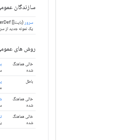
سازندگان عموم
سرور
(بایت[] serverDef)
یک نمونه جدید از سر
روش های عموم
خالی هماهنگ
ب
شده
سرور nsorFlow
باطل
پ
مس
خالی هماهنگ
ش
شده
سرور rFlow
خالی هماهنگ
ت
شده
یک سرو