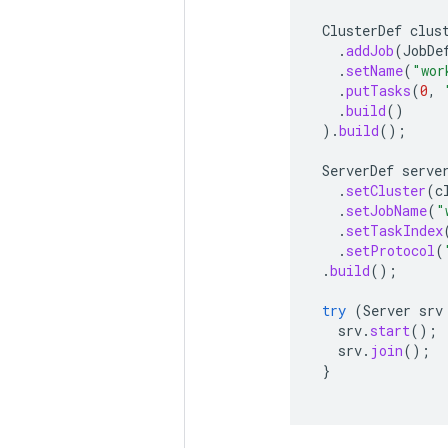
ClusterDef
clus
.
addJob
(
JobDe
.
setName
(
"wor
.
putTasks
(
0
,
.
build
()
).
build
();
ServerDef
serve
.
setCluster
(
c
.
setJobName
(
"
.
setTaskIndex
.
setProtocol
(
.
build
();
try
(
Server
srv
srv
.
start
();
srv
.
join
();
}