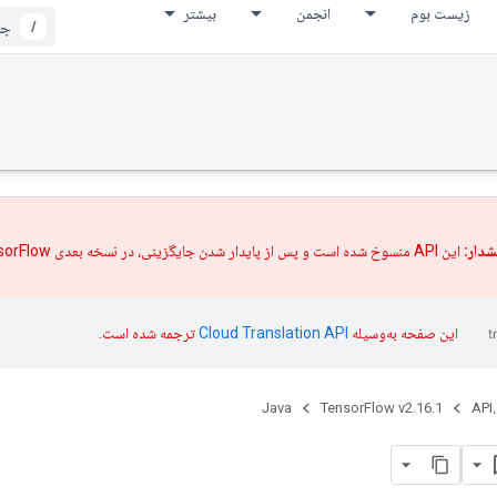
زیست بوم
انجمن
بیشتر
/
دار:
این API منسوخ شده است و پس از پایدار شدن
جایگزینی،
در نسخه بعدی TensorFlow حذف خواهد شد.
این صفحه به‌وسیله
ترجمه شده است.
Java
TensorFlow v2.16.1
API،