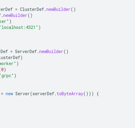
terDef
=
ClusterDef
.
newBuilder
()
f
.
newBuilder
()
ker"
)
"localhost:4321"
)
rDef
=
ServerDef
.
newBuilder
()
lusterDef
)
worker"
)
(
0
)
"grpc"
)
=
new
Server
(
serverDef
.
toByteArray
()))
{