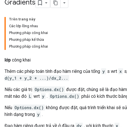
Gradients
Trên trang này
Các lớp lồng nhau
Phương pháp công khai
Phương pháp kế thừa
Phương pháp công khai
lớp
công khai
Thêm các phép toán tính đạo hàm riêng của tổng
y
s wrt
x
s,
d(y_1 + y_2 + ...)/dx_2...
Nếu các giá trị
Options.dx()
được đặt, chúng sẽ là đạo hàm
mát nào đó
L
wrt
y
.
Options.dx()
phải có kích thước bằ
Nếu
Options.dx()
không được đặt, quá trình triển khai sẽ 
hình dạng trong
y
.
Đạo hàm riêng được trả về ở đầu ra
dy
, với kích thước
x
.