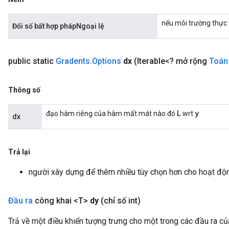
nếu môi trường thực t
Đối số bất hợp phápNgoại lệ
public static
Gradents
.
Options
dx
(Iterable<? mở rộng
Toán
Thông số
L
y
đạo hàm riêng của hàm mất mát nào đó
wrt
dx
Trả lại
người xây dựng để thêm nhiều tùy chọn hơn cho hoạt độ
Đầu ra
công khai <T>
dy
(chỉ số int)
Trả về một điều khiển tượng trưng cho một trong các đầu ra củ