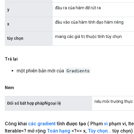
đầu ra của hàm để rút ra
y
đầu vào của hàm tính đạo hàm riêng
x
mang các giá trị thuộc tính tùy chọn
tùy chọn
Trả lại
một phiên bản mới của
Gradients
Ném
nếu môi trường thực t
Đối số bất hợp phápNgoại lệ
Công khai
các gradient
tĩnh
được tạo
( Phạm
vi
phạm vi
,
It
Iterable<? mở rộng
Toán hạng
<?>> x
,
Tùy chọn
.
.
.
tùy chọn)