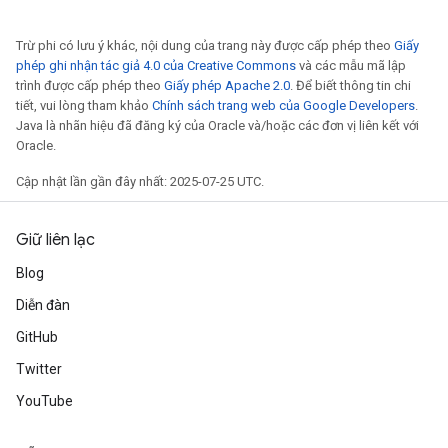
AndRelu
Trừ phi có lưu ý khác, nội dung của trang này được cấp phép theo
Giấy
AndReluAndRequantize
phép ghi nhận tác giả 4.0 của Creative Commons
và các mẫu mã lập
trình được cấp phép theo
Giấy phép Apache 2.0
. Để biết thông tin chi
tiết, vui lòng tham khảo
Chính sách trang web của Google Developers
.
ize
Java là nhãn hiệu đã đăng ký của Oracle và/hoặc các đơn vị liên kết với
Oracle.
Requantize
Cập nhật lần gần đây nhất: 2025-07-25 UTC.
ize
Giữ liên lạc
Blog
Diễn đàn
GitHub
Twitter
YouTube