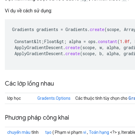
Ví dụ về cách sử dụng:
Gradients
gradients
=
Gradients
.
create
(
scope
,
Arra
Constant&lt
;
Float&gt
;
alpha
=
ops
.
constant
(
1.0f
,
ApplyGradientDescent
.
create
(
scope
,
w
,
alpha
,
grad
ApplyGradientDescent
.
create
(
scope
,
b
,
alpha
,
grad
Các lớp lồng nhau
Gr
lớp học
Gradents.Options
Các thuộc tính tùy chọn cho
Phương pháp công khai
chuyển màu
tĩnh
tạo
( Phạm vi phạm
vi
,
Toán hạng
<?> y, Iterab