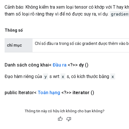
Cảnh báo: Không kiểm tra xem loại tensor có khớp với T hay k
tham số loại rõ ràng thay vì để nó được suy ra, ví dụ:
gradien
Thông số
Chỉ số đầu ra trong số các gradient được thêm vào b
chỉ mục
ize
Danh sách công khai<
Đầu ra
<?>>
dy
()
Đạo hàm riêng của
y
s wrt
x
s, có kích thước bằng
x
public Iterator<
Toán hạng
<?>>
iterator
()
Requantize
ize
AndReluAndRequantize
Thông tin này có hữu ích không cho bạn không?
u
uAndRequantize