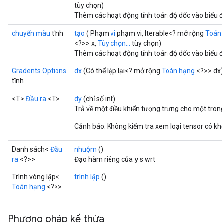
tùy chọn)
Thêm các hoạt động tính toán độ dốc vào biểu 
chuyển màu
tĩnh
tạo
( Phạm
vi
phạm vi, Iterable<? mở rộng
Toán
<?>> x,
Tùy chọn...
tùy chọn)
Thêm các hoạt động tính toán độ dốc vào biểu 
rs
Gradents.Options
dx
(Có thể lặp lại<? mở rộng
Toán hạng
<?>> dx
mParameters
tĩnh
rs
<T>
Đầu ra
<T>
dy
(chỉ số int)
Parameters
Trả về một điều khiển tượng trưng cho một tron
Cảnh báo: Không kiểm tra xem loại tensor có kh
rParameters
Parameters
Danh sách<
Đầu
nhuộm
()
ters
y
ra
<?>>
Đạo hàm riêng của
s wrt
arameters
meters
Trình vòng lặp<
trình lặp
()
rs
Toán hạng
<?>>
tDescentParameters
Phương pháp kế thừa