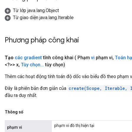
Từ lớp java.lang.Object
Từ giao diện java.lang.Iterable
Phương pháp công khai
Tạo
các gradient
tĩnh công khai
( Phạm
vi
phạm vi
,
Toán h
<?>> x
,
Tùy chọn
.
.
.
tùy chọn)
Thêm các hoạt động tính toán độ dốc vào biểu đồ theo phạm v
Đây là phiên bản đơn giản của
create(Scope, Iterable, 
đầu ra duy nhất.
Thông số
phạm vi đồ thị hiện tại
phạm vi