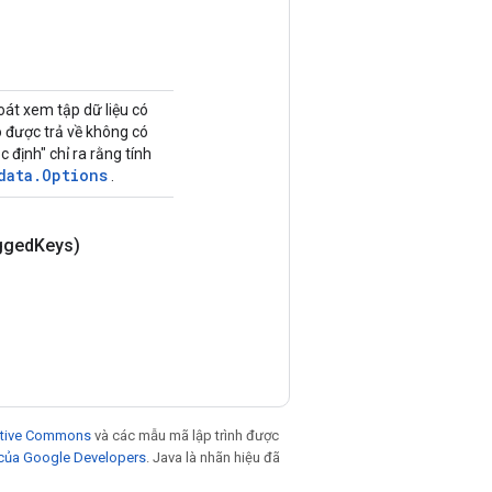
oát xem tập dữ liệu có
o được trả về không có
c định" chỉ ra rằng tính
data.Options
.
gged
Keys)
eative Commons
và các mẫu mã lập trình được
 của Google Developers
. Java là nhãn hiệu đã