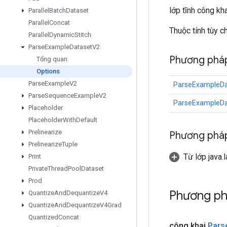
lớp tĩnh công kh
Parallel
Batch
Dataset
Parallel
Concat
Thuộc tính tùy 
Parallel
Dynamic
Stitch
Parse
Example
Dataset
V2
Phương pháp
Tổng quan
Options
Parse
Example
V2
ParseExampleDa
Parse
Sequence
Example
V2
ParseExampleDa
Placeholder
Placeholder
With
Default
Prelinearize
Phương pháp
Prelinearize
Tuple
Từ lớp java.
Print
Private
Thread
Pool
Dataset
Prod
Phương ph
Quantize
And
Dequantize
V4
Quantize
And
Dequantize
V4Grad
Quantized
Concat
công khai
Pars