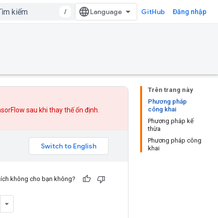
/
GitHub
Đăng nhập
Trên trang này
Phương pháp
công khai
nsorFlow sau khi
thay thế
ổn định.
Phương pháp kế
thừa
Phương pháp công
khai
u ích không cho bạn không?