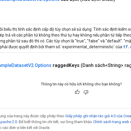
i biểu thị tính xác định cấp độ tùy chọn sẽ sử dụng. Tính xác định kiểm s
p trả về các phần tử không theo thứ tự hay không nếu phần tử tiếp the
ng phần tử sau đó thì có. Các tùy chọn là "true", "false" và "default". "mặ
tf.
 phải được quyết định bởi tham số `experimental_deterministic` của
ample
Dataset
V2
.
Options
ragged
Keys
(Danh sách<String> ra
Thông tin này có hữu ích không cho bạn không?
 dung của trang này được cấp phép theo
Giấy phép ghi nhận tác giả 4.0 của Cr
Apache 2.0
. Để biết thông tin chi tiết, vui lòng tham khảo
Chính sách trang web
các đơn vị liên kết với Oracle.