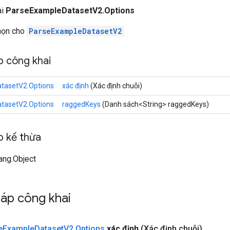
ai
ParseExampleDatasetV2.Options
chọn cho
ParseExampleDatasetV2
 công khai
tasetV2.Options
xác định
(Xác định chuỗi)
tasetV2.Options
raggedKeys
(Danh sách<String> raggedKeys)
 kế thừa
lang.Object
áp công khai
e
Example
Dataset
V2
.
Options
xác định
(Xác định chuỗi)