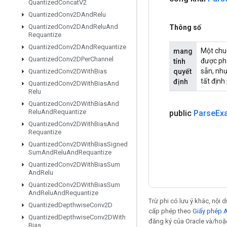
Quantized
Concat
V2
Quantized
Conv2DAnd
Relu
Quantized
Conv2DAnd
Relu
And
Thông số
Requantize
Quantized
Conv2DAnd
Requantize
Một chuỗ
mang
Quantized
Conv2DPer
Channel
được phé
tính
sẵn, như
quyết
Quantized
Conv2DWith
Bias
tất định
định
Quantized
Conv2DWith
Bias
And
Relu
Quantized
Conv2DWith
Bias
And
Relu
And
Requantize
public
Parse
Ex
Quantized
Conv2DWith
Bias
And
Requantize
Quantized
Conv2DWith
Bias
Signed
Sum
And
Relu
And
Requantize
Quantized
Conv2DWith
Bias
Sum
And
Relu
Quantized
Conv2DWith
Bias
Sum
And
Relu
And
Requantize
Trừ phi có lưu ý khác, nội
Quantized
Depthwise
Conv2D
cấp phép theo
Giấy phép 
Quantized
Depthwise
Conv2DWith
đăng ký của Oracle và/hoặc 
Bias