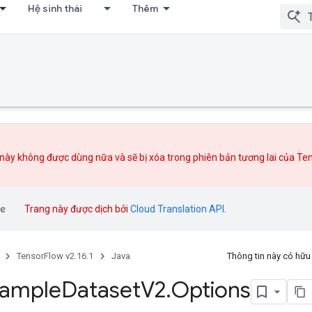
Hệ sinh thái
Thêm
này không được dùng nữa và sẽ bị xóa trong phiên bản tương lai của Te
Trang này được dịch bởi
Cloud Translation API
.
TensorFlow v2.16.1
Java
Thông tin này có hữ
xample
Dataset
V2
.
Options