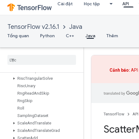
Cài đặt
Học tập
API
RiscReshape
RiscReverse
RiscScatter
TensorFlow v2.16.1
Java
RiscShape
RiscSign
Tổng quan
Python
C++
Java
Thêm
RiscSlice
Risc
Sort
Risc
Squeeze
Risc
Sub
Cảnh báo:
API 
Risc
Transpose
Risc
Triangular
Solve
Risc
Unary
Rng
Read
And
Skip
Rng
Skip
Roll
TensorFlow
API
Sampling
Dataset
Scale
And
Translate
Scatter
Scale
And
Translate
Grad
Scatter
Add