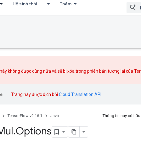
Hệ sinh thái
Thêm
này không được dùng nữa và sẽ bị xóa trong phiên bản tương lai của Te
Trang này được dịch bởi
Cloud Translation API
.
TensorFlow v2.16.1
Java
Thông tin này có hữ
Mul
.
Options