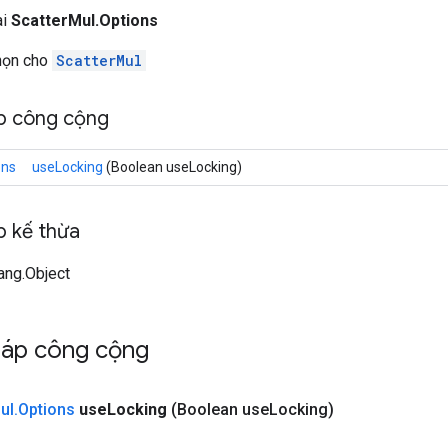
ai
ScatterMul.Options
chọn cho
ScatterMul
p công cộng
ons
useLocking
(Boolean useLocking)
 kế thừa
lang.Object
háp công cộng
ul
.
Options
use
Locking
(Boolean use
Locking)