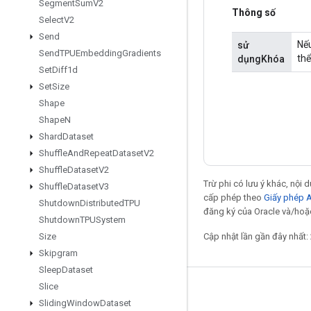
Segment
Sum
V2
Thông số
Select
V2
Send
Nếu
sử
Send
TPUEmbedding
Gradients
thể
dụngKhóa
Set
Diff1d
Set
Size
Shape
Shape
N
Shard
Dataset
Shuffle
And
Repeat
Dataset
V2
Shuffle
Dataset
V2
Trừ phi có lưu ý khác, nội
Shuffle
Dataset
V3
cấp phép theo
Giấy phép 
Shutdown
Distributed
TPU
đăng ký của Oracle và/hoặc 
Shutdown
TPUSystem
Cập nhật lần gần đây nhất:
Size
Skipgram
Sleep
Dataset
Slice
Giữ liên lạc
Sliding
Window
Dataset