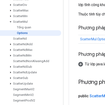
lớp tĩnh công kh
Scatter
Div
Scatter
Max
Thuộc tính tùy 
Scatter
Min
Scatter
Mul
Phương phá
Tổng quan
Options
Scatter
Nd
ScatterMul.Opti
Scatter
Nd
Add
Scatter
Nd
Max
Phương pháp
Scatter
Nd
Min
Scatter
Nd
Non
Aliasing
Add
Từ lớp java.
Scatter
Nd
Sub
Scatter
Nd
Update
Scatter
Sub
Phương p
Scatter
Update
Segment
Max
V2
Segment
Min
V2
public
Scatter
M
Segment
Prod
V2