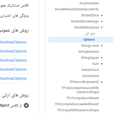
Stop
Gradient
کلاس استاتیک عمو
Store
Minibatch
Statistics
In
Fdo
ویژگی های اختیاری 
Strided
Slice
Strided
Slice
Assign
Strided
Slice
Grad
روش های عموم
نمای کلی
Options
SliceGrad.Options
String
Lower
SliceGrad.Options
String
NGrams
String
Upper
SliceGrad.Options
Sum
SliceGrad.Options
Switch
Cond
Sync
Device
SliceGrad.Options
TFRecord
Dataset
V2
TPUAnnotate
Tensors
With
Dynamic
Shape
روش های ارثی
TPUCompilation
Result
TPUCompile
Succeeded
Assert
از کلاس java.lang.Object
TPUCopy
With
Dynamic
Shape