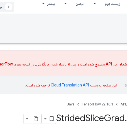
زیست بوم
انجمن
بیشتر
/
دار:
این API منسوخ شده است و پس از پایدار شدن
جایگزینی،
در نسخه بعدی TensorFlow حذف خواهد شد.
این صفحه به‌وسیله
ترجمه شده است.
Java
TensorFlow v2.16.1
API،
Strided
Slice
Grad
.