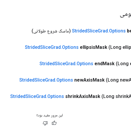
ومی
b
Options
.
Grad
Slice
Strided
(ماسک شروع طولانی)
Strided
Slice
Grad
.
Options
ellipsis
Mask
(Long elli
Strided
Slice
Grad
.
Options
end
Mask
(Long 
Strided
Slice
Grad
.
Options
new
Axis
Mask
(Long new
A
Strided
Slice
Grad
.
Options
shrink
Axis
Mask
(Long shrink
A
این مرور مفید بود؟