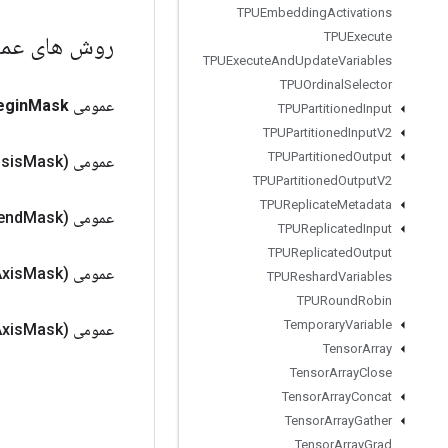
TPUEmbedding
Activations
TPUExecute
روش های عم
TPUExecute
And
Update
Variables
TPUOrdinal
Selector
عمومی
Mask
egin
TPUPartitioned
Input
TPUPartitioned
Input
V2
TPUPartitioned
Output
عمومی
Mask)
psis
TPUPartitioned
Output
V2
TPUReplicate
Metadata
عمومی
Mask)
end
TPUReplicated
Input
TPUReplicated
Output
عمومی
Mask)
xis
TPUReshard
Variables
TPURound
Robin
Temporary
Variable
عمومی
Mask)
xis
Tensor
Array
Tensor
Array
Close
Tensor
Array
Concat
Tensor
Array
Gather
Tensor
Array
Grad