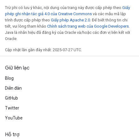
Trừ phi có lưu ý khác, nội dung của trang này được cấp phép theo
Giấy
phép ghi nhận tác giả 4.0 của Creative Commons
và các mẫu mã lập
trình được cấp phép theo
Giấy phép Apache 2.0
. Để biết thông tin chi
tiết, vui lòng tham khảo
Chính sách trang web của Google Developers
.
Java là nhãn hiệu đã đăng ký của Oracle và/hoặc các đơn vị liên kết với
Oracle.
Cập nhật lần gần đây nhất: 2025-07-27 UTC.
Giữ liên lạc
Blog
Diễn đàn
GitHub
radAndCsrInput
Twitter
gradMomentumAndCsrInput
YouTube
AndCsrInput
Hỗ trợ