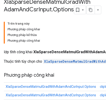
Xla
Sparse
Dense
Matmul
Grad
With
Adam
And
Csr
Input
.
Options
Trên trang này
Phương pháp công khai
Phương pháp kế thừa
Phương pháp công khai
lớp tĩnh công khai
XlaSparseDenseMatmulGradWithAdamAn
Thuộc tính tùy chọn cho
XlaSparseDenseMatmulGradWithAd
Phương pháp công khai
XlaSparseDenseMatmulGradWithAdamAndCsrInput.Options
cli
XlaSparseDenseMatmulGradWithAdamAndCsrInput.Options
cli