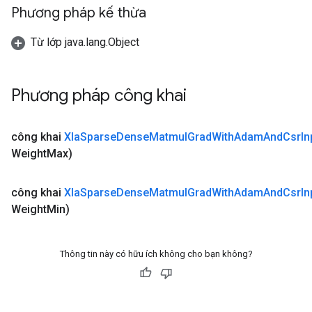
Phương pháp kế thừa
Từ lớp java.lang.Object
Phương pháp công khai
công khai
Xla
Sparse
Dense
Matmul
Grad
With
Adam
And
Csr
In
Weight
Max)
công khai
Xla
Sparse
Dense
Matmul
Grad
With
Adam
And
Csr
In
Weight
Min)
Thông tin này có hữu ích không cho bạn không?