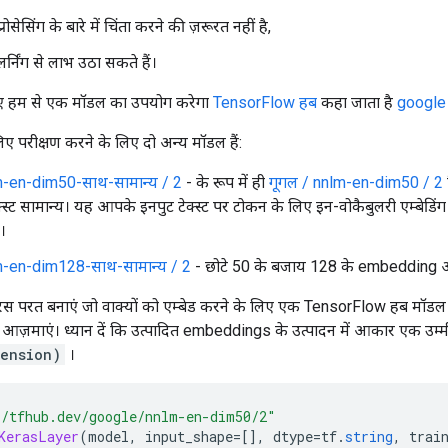
्रीप्रोसेसिंग के बारे में चिंता करने की ज़रूरत नहीं है,
लर्निंग से लाभ उठा सकते हैं।
ए हम से एक मॉडल का उपयोग करेगा
TensorFlow हब
कहा जाता है
google
िए परीक्षण करने के लिए दो अन्य मॉडल हैं:
m-en-dim50-साथ-सामान्य / 2
- के रूप में ही
गूगल / nnlm-en-dim50 / 2
्स्ट सामान्य। यह आपके इनपुट टेक्स्ट पर टोकन के लिए इन-वोकैबुलरी एम्बेडिंग 
।
m-en-dim128-साथ-सामान्य / 2
- छोटे 50 के बजाय 128 के embedding 
 परत बनाएं जो वाक्यों को एम्बेड करने के लिए एक TensorFlow हब मॉडल
 आज़माएं। ध्यान दें कि उत्पादित embeddings के उत्पादन में आकार एक उम्म
ension)
।
/tfhub.dev/google/nnlm-en-dim50/2"
KerasLayer
(
model
,
 input_shape
=[],
 dtype
=
tf
.
string
,
 trai