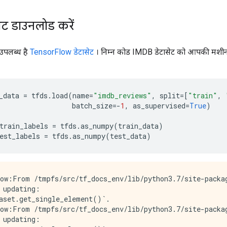
ेट डाउनलोड करें
उपलब्ध है
TensorFlow डेटासेट
। निम्न कोड IMDB डेटासेट को आपकी मशीन
_data 
=
 tfds
.
load
(
name
=
"imdb_reviews"
,
 split
=[
"train"
,
                  batch_size
=-
1
,
 as_supervised
=
True
)
train_labels 
=
 tfds
.
as_numpy
(
train_data
)
est_labels 
=
 tfds
.
as_numpy
(
test_data
)
ow:From /tmpfs/src/tf_docs_env/lib/python3.7/site-packag
 updating:

aset.get_single_element()`.

ow:From /tmpfs/src/tf_docs_env/lib/python3.7/site-packag
 updating:
