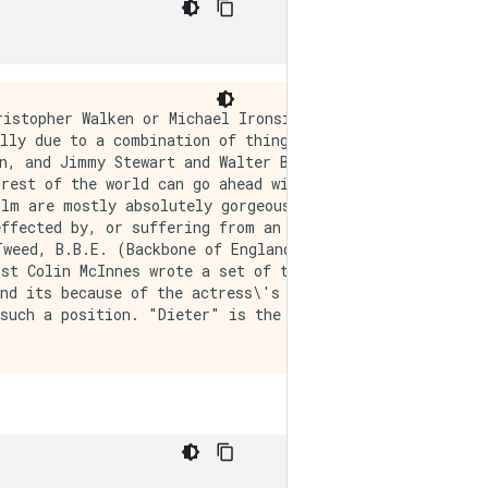
 development was constant. Constantly slow and boring. Things seemed to happen, but with no explanation of what was causing them or why. I admit, I may have missed part of the film, but i watched the majority of it and everything just seemed to happen of its own accord without any real concern for anything else. I cant recommend this film at all.',
       b'Mann photographs the Alberta Rocky Mountains in a superb fashion, and Jimmy Stewart and Walter Brennan give enjoyable performances as they always seem to do. <br /><br />But come on Hollywood - a Mountie telling the people of Dawson City, Yukon to elect themselves a marshal (yes a marshal!) and to enforce the law themselves, then gunfighters battling it out on the streets for control of the town? <br /><br />No