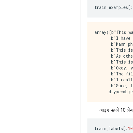
train_examples
[:
array([b"This was an absolutely terrible movie. Don't be lured in by Christopher Walken or Michael Ironside. Both are great actors, but this must simply be their worst role in history. Even their great acting could not redee
आइए पहले 10 लेबल भ
train_labels
[:
10