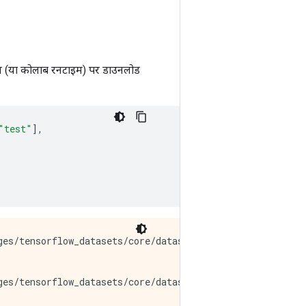
 (या कोलाब रनटाइम) पर डाउनलोड
"test"
],
es/tensorflow_datasets/core/dataset_builder.py:622: get
es/tensorflow_datasets/core/dataset_builder.py:622: get