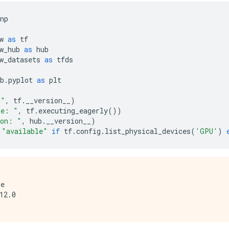
np
w 
as
 tf
w_hub 
as
 hub
w_datasets 
as
 tfds
b
.
pyplot 
as
 plt
 "
,
 tf
.
__version__
)
de: "
,
 tf
.
executing_eagerly
())
ion: "
,
 hub
.
__version__
)
"available"
if
 tf
.
config
.
list_physical_devices
(
'GPU'
)
e

12.0
