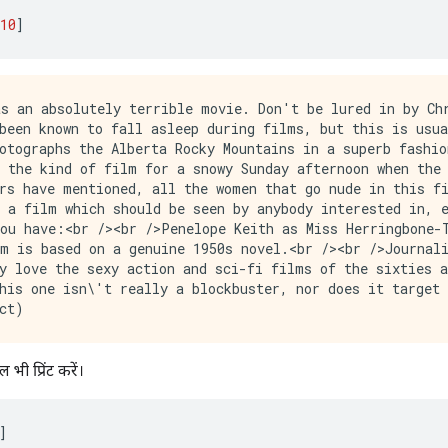
10
]
m this movie's ridiculous storyline. This movie is an early nineties US propaganda piece. The most pathetic scenes were those when the Columbian rebels were making their cases for revolutions. Maria Conchita Alonso appeared phony, and her pseudo-love affair with Walken was nothing but a pathetic emotional plug in a movie that was devoid of any real meaning. I am disappointed that there are movies like this, ruining actor's like Christopher Walken's good name. I could barely sit through it.",
       b'I have been known to fall asleep during films, but this is usually due to a combination of things including, really tired, being warm and comfortable on the sette and having just eaten a lot. However on this occasion I fell asleep because the film was rubbish. The plot
ी प्रिंट करें।
]