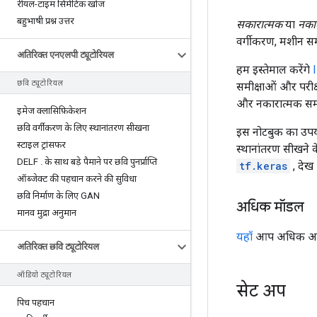
रीयल-टाइम सिमेंटिक खोज
बहुभाषी प्रश्न उत्तर
सकारात्मक
या
नका
वर्गीकरण, मशीन सम
अतिरिक्त एनएलपी ट्यूटोरियल
हम इस्तेमाल करेंगे
छवि ट्यूटोरियल
समीक्षाओं और परीक्
और नकारात्मक समीक्
इमेज क्लासिफ़िकेशन
छवि वर्गीकरण के लिए स्थानांतरण सीखना
इस नोटबुक का उप
स्टाइल ट्रांसफर
स्थानांतरण सीखने
DELF
.
के साथ बड़े पैमाने पर छवि पुनर्प्राप्ति
tf.keras
, देख
ऑब्जेक्ट की पहचान करने की सुविधा
छवि निर्माण के लिए GAN
अधिक मॉडल
मानव मुद्रा अनुमान
यहाँ
आप अधिक अर्थपू
अतिरिक्त छवि ट्यूटोरियल
ऑडियो ट्यूटोरियल
सेट अप
पिच पहचान