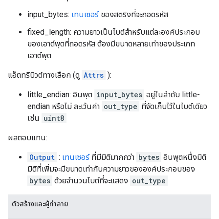
input_bytes:
เทนเซอร์
ของสตริงที่จะถอดรหัส
fixed_length: ความยาวเป็นไบต์สำหรับแต่ละองค์ประกอบ
ของเอาต์พุตที่ถอดรหัส ต้องมีขนาดหลายเท่าของประเภท
เอาต์พุต
แอ็ตทริบิวต์ทางเลือก (ดู
Attrs
):
little_endian: อินพุต
input_bytes
อยู่ในลำดับ little-
endian หรือไม่ ละเว้นค่า
out_type
ที่จัดเก็บไว้ในไบต์เดียว
เช่น
uint8
ผลตอบแทน:
Output
:
เทนเซอร์
ที่มีมิติมากกว่า
bytes
อินพุตหนึ่งมิติ
มิติที่เพิ่มจะมีขนาดเท่ากับความยาวขององค์ประกอบของ
bytes
ด้วยจำนวนไบต์ที่จะแสดง
out_type
ตัวสร้างและผู้ทำลาย