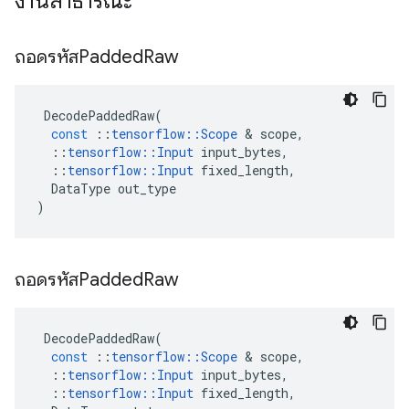
งานสาธารณะ
ถอดรหัสPadded
Raw
DecodePaddedRaw
(
const
::
tensorflow
::
Scope
&
scope
,
::
tensorflow
::
Input
input_bytes
,
::
tensorflow
::
Input
fixed_length
,
DataType
out_type
)
ถอดรหัสPadded
Raw
DecodePaddedRaw
(
const
::
tensorflow
::
Scope
&
scope
,
::
tensorflow
::
Input
input_bytes
,
::
tensorflow
::
Input
fixed_length
,