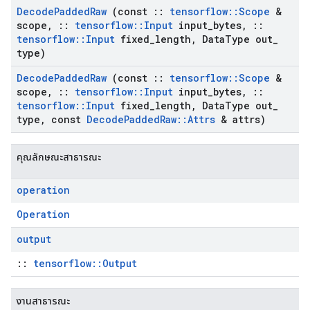
Decode
Padded
Raw
(const
::
tensorflow
::
Scope
&
scope
,
::
tensorflow
::
Input
input
_
bytes
,
::
tensorflow
::
Input
fixed
_
length
,
Data
Type out
_
type)
Decode
Padded
Raw
(const
::
tensorflow
::
Scope
&
scope
,
::
tensorflow
::
Input
input
_
bytes
,
::
tensorflow
::
Input
fixed
_
length
,
Data
Type out
_
type
,
const
Decode
Padded
Raw
::
Attrs
& attrs)
คุณลักษณะสาธารณะ
operation
Operation
output
::
tensorflow::Output
งานสาธารณะ