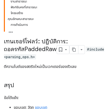
งานสาธารณะ
ฟังก์ชันคงที่สาธารณะ
โครงสร้าง
คุณลักษณะสาธารณะ
การดำเนินการ
เทนเซอร์โฟลว์
::
ปฏิบัติการ
::
ถอดรหัสPadded
Raw
#include
<parsing_ops.h>
ตีความไบต์ของสตริงใหม่เป็นเวกเตอร์ของตัวเลข
สรุป
ข้อโต้แย้ง:
ขอบเขต: วัตถุ
ขอบเขต