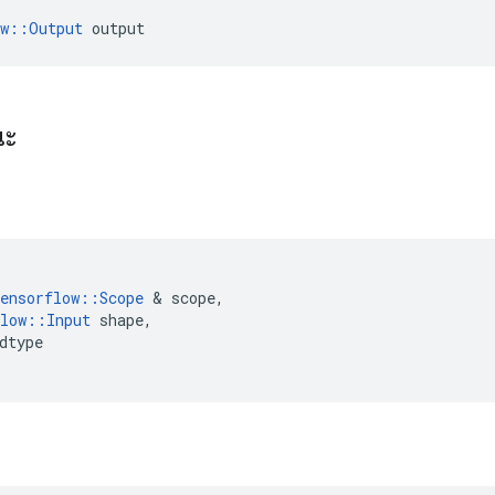
ow::Output
 output
ณะ
ensorflow
::
Scope
&
scope
,
low
::
Input
shape
,
dtype