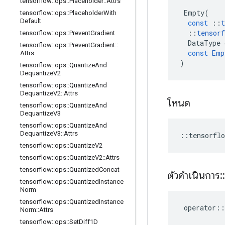
tensorflow
::
ops
::
Placeholder
::
Attrs
Empty
(
tensorflow
::
ops
::
Placeholder
With
Default
const
::
t
::
tensorf
tensorflow
::
ops
::
Prevent
Gradient
DataType
tensorflow
::
ops
::
Prevent
Gradient
::
const
Emp
Attrs
)
tensorflow
::
ops
::
Quantize
And
Dequantize
V2
tensorflow
::
ops
::
Quantize
And
Dequantize
V2
::
Attrs
โหนด
tensorflow
::
ops
::
Quantize
And
Dequantize
V3
tensorflow
::
ops
::
Quantize
And
Dequantize
V3
::
Attrs
::
tensorflo
tensorflow
::
ops
::
Quantize
V2
tensorflow
::
ops
::
Quantize
V2
::
Attrs
tensorflow
::
ops
::
Quantized
Concat
ตัวดำเนินการ
::
tensorflow
::
ops
::
Quantized
Instance
Norm
tensorflow
::
ops
::
Quantized
Instance
operator
::
Norm
::
Attrs
tensorflow
::
ops
::
Set
Diff1D