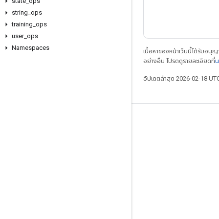
state
_
ops
string
_
ops
training
_
ops
user
_
ops
Namespaces
เนื้อหาของหน้าเว็บนี้ได้รับอนุ
อย่างอื่น โปรดดูรายละเอียดที่
น
อัปเดตล่าสุด 2026-02-18 UT
เชื่อมต่อเสมอ
บล็อก
ฟอรัม
GitHub
Twitter
YouTube