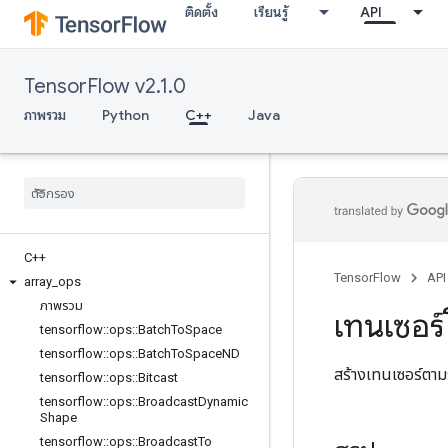
ติดตั้ง
เรียนรู้
API
TensorFlow v2.1.0
ภาพรวม
Python
C++
Java
C++
TensorFlow
API
array
_
ops
ภาพรวม
เทนเซอร์
tensorflow
::
ops
::
Batch
To
Space
tensorflow
::
ops
::
Batch
To
Space
ND
สร้างเทนเซอร์ตาม
tensorflow
::
ops
::
Bitcast
tensorflow
::
ops
::
Broadcast
Dynamic
Shape
tensorflow
::
ops
::
Broadcast
To