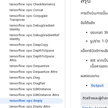
สรุป
tensorflow
::
ops
::
Check
Numerics
tensorflow
::
ops
::
Concat
การดำเนินการนี้จ
tensorflow
::
ops
::
Conjugate
Transpose
ข้อโต้แย้ง:
tensorflow
::
ops
::
Debug
Gradient
Identity
ขอบเขต: วัต
tensorflow
::
ops
::
Debug
Gradient
Ref
Identity
รูปร่าง: 1-
tensorflow
::
ops
::
Deep
Copy
แอ็ตทริบิวต์ทางเลื
tensorflow
::
ops
::
Depth
To
Space
tensorflow
::
ops
::
Depth
To
Space
::
init: หากเป็
Attrs
เนื้อหาของ
tensorflow
::
ops
::
Dequantize
tensorflow
::
ops
::
Dequantize
::
Attrs
ผลตอบแทน:
tensorflow
::
ops
::
Diag
tensorflow
::
ops
::
Diag
Part
Output
:
tensorflow
::
ops
::
Edit
Distance
tensorflow
::
ops
::
Edit
Distance
::
Attrs
ตัวสร้างและผู้ทำล
tensorflow
::
ops
::
Empty
tensorflow
::
ops
::
Empty
::
Attrs