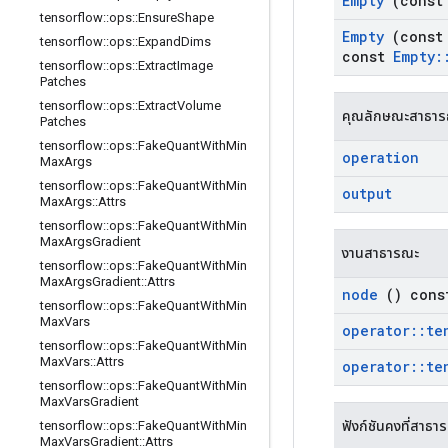
Empty
(cons
tensorflow
::
ops
::
Ensure
Shape
Empty
(cons
tensorflow
::
ops
::
Expand
Dims
const
Empty
:
tensorflow
::
ops
::
Extract
Image
Patches
tensorflow
::
ops
::
Extract
Volume
คุณลักษณะสาธา
Patches
tensorflow
::
ops
::
Fake
Quant
With
Min
operation
Max
Args
tensorflow
::
ops
::
Fake
Quant
With
Min
output
Max
Args
::
Attrs
tensorflow
::
ops
::
Fake
Quant
With
Min
Max
Args
Gradient
งานสาธารณะ
tensorflow
::
ops
::
Fake
Quant
With
Min
Max
Args
Gradient
::
Attrs
node
() cons
tensorflow
::
ops
::
Fake
Quant
With
Min
Max
Vars
operator
::
te
tensorflow
::
ops
::
Fake
Quant
With
Min
Max
Vars
::
Attrs
operator
::
te
tensorflow
::
ops
::
Fake
Quant
With
Min
Max
Vars
Gradient
ฟังก์ชันคงที่สาธา
tensorflow
::
ops
::
Fake
Quant
With
Min
Max
Vars
Gradient
::
Attrs