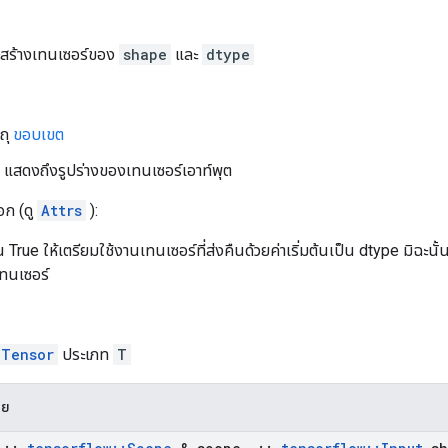
ะสร้างเทนเซอร์ของ
shape
และ
dtype
ถุ
ขอบเขต
D แสดงถึงรูปร่างของเทนเซอร์เอาท์พุต
อก (ดู
Attrs
):
น True ให้เตรียมใช้งานเทนเซอร์ที่ส่งคืนด้วยค่าเริ่มต้นเป็น dtype มิฉะนั้น 
เทนเซอร์
Tensor
ประเภท
T
าย