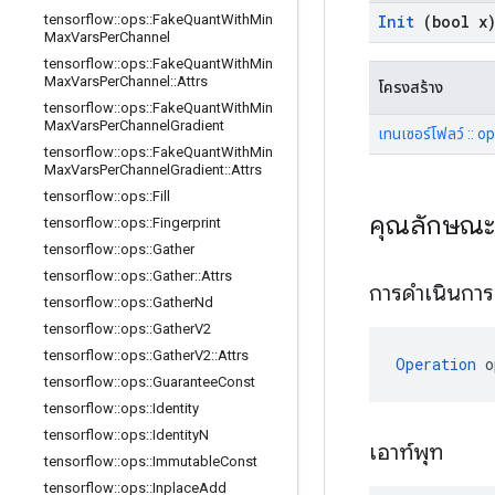
Init
(bool x
tensorflow
::
ops
::
Fake
Quant
With
Min
Max
Vars
Per
Channel
tensorflow
::
ops
::
Fake
Quant
With
Min
Max
Vars
Per
Channel
::
Attrs
โครงสร้าง
tensorflow
::
ops
::
Fake
Quant
With
Min
Max
Vars
Per
Channel
Gradient
เทนเซอร์โฟลว์ :: ops
tensorflow
::
ops
::
Fake
Quant
With
Min
Max
Vars
Per
Channel
Gradient
::
Attrs
tensorflow
::
ops
::
Fill
คุณลักษณ
tensorflow
::
ops
::
Fingerprint
tensorflow
::
ops
::
Gather
tensorflow
::
ops
::
Gather
::
Attrs
การดำเนินกา
tensorflow
::
ops
::
Gather
Nd
tensorflow
::
ops
::
Gather
V2
tensorflow
::
ops
::
Gather
V2
::
Attrs
Operation
 o
tensorflow
::
ops
::
Guarantee
Const
tensorflow
::
ops
::
Identity
tensorflow
::
ops
::
Identity
N
เอาท์พุท
tensorflow
::
ops
::
Immutable
Const
tensorflow
::
ops
::
Inplace
Add