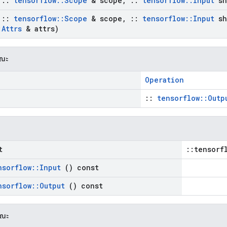
t
::
tensorflow
::
Scope
& scope
,
::
tensorflow
::
Input
sh
t
::
tensorflow
::
Scope
& scope
,
::
tensorflow
::
Input
sh
:
Attrs
& attrs)
รณะ
Operation
::
tensorflow::Outp
t
::tensorf
nsorflow
::
Input
() const
nsorflow
::
Output
() const
รณะ