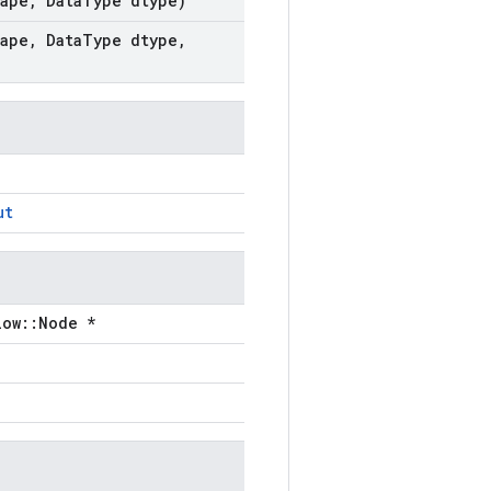
ape
,
Data
Type dtype)
ape
,
Data
Type dtype
,
ut
low::Node *