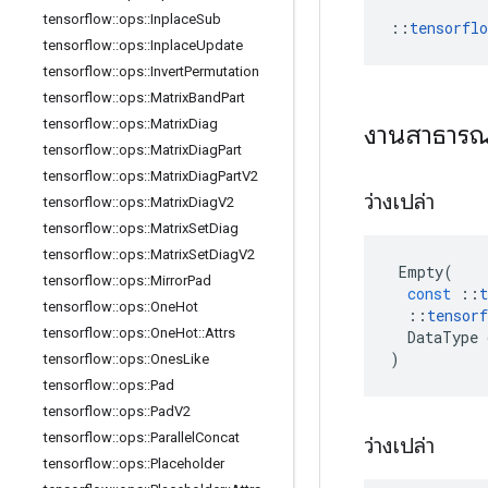
tensorflow
::
ops
::
Inplace
Sub
::
tensorfl
tensorflow
::
ops
::
Inplace
Update
tensorflow
::
ops
::
Invert
Permutation
tensorflow
::
ops
::
Matrix
Band
Part
tensorflow
::
ops
::
Matrix
Diag
งานสาธาร
tensorflow
::
ops
::
Matrix
Diag
Part
tensorflow
::
ops
::
Matrix
Diag
Part
V2
ว่างเปล่า
tensorflow
::
ops
::
Matrix
Diag
V2
tensorflow
::
ops
::
Matrix
Set
Diag
tensorflow
::
ops
::
Matrix
Set
Diag
V2
Empty
(
tensorflow
::
ops
::
Mirror
Pad
const
::
t
tensorflow
::
ops
::
One
Hot
::
tensorf
tensorflow
::
ops
::
One
Hot
::
Attrs
DataType
)
tensorflow
::
ops
::
Ones
Like
tensorflow
::
ops
::
Pad
tensorflow
::
ops
::
Pad
V2
tensorflow
::
ops
::
Parallel
Concat
ว่างเปล่า
tensorflow
::
ops
::
Placeholder