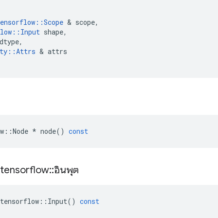
ensorflow
::
Scope
&
scope
,
low
::
Input
shape
,
dtype
,
ty
::
Attrs
&
attrs
w
::
Node
*
node
()
const
tensorflow
::
อินพุต
tensorflow
::
Input
()
const