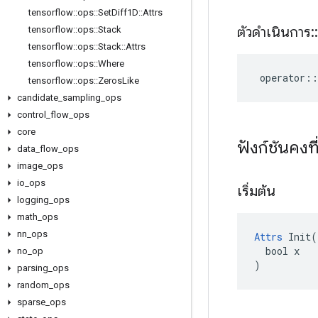
tensorflow
::
ops
::
Set
Diff1D
::
Attrs
ตัวดำเนินการ
::
tensorflow
::
ops
::
Stack
tensorflow
::
ops
::
Stack
::
Attrs
tensorflow
::
ops
::
Where
operator
::
tensorflow
::
ops
::
Zeros
Like
candidate
_
sampling
_
ops
control
_
flow
_
ops
core
ฟังก์ชันคง
data
_
flow
_
ops
image
_
ops
io
_
ops
เริ่มต้น
logging
_
ops
math
_
ops
nn
_
ops
Attrs
 Init(

  bool x

no
_
op
)
parsing
_
ops
random
_
ops
sparse
_
ops