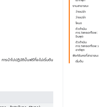
เอาท์พุท
งานสาธารณะ
ว่างเปล่า
ว่างเปล่า
โหนด
ตัวดำเนิน
การ::tensorflow::
อินพุต
ตัวดำเนิน
การ::tensorflow::เ
อาต์พุต
ฟังก์ชันคงที่สาธารณะ
การนำไปปฏิบัตินั้นฟรีที่จะไม่เริ่มต้น
เริ่มต้น