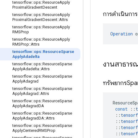
tensorflow
::
ops
::
Resource
Apply
Proximal
Gradient
Descent
การดำเนินกา
tensorflow
::
ops
::
Resource
Apply
Proximal
Gradient
Descent
::
Attrs
tensorflow
::
ops
::
Resource
Apply
RMSProp
Operation
 o
tensorflow
::
ops
::
Resource
Apply
RMSProp
::
Attrs
tensorflow
::
ops
::
Resource
Sparse
Apply
Adadelta
งานสาธาร
tensorflow
::
ops
::
Resource
Sparse
Apply
Adadelta
::
Attrs
tensorflow
::
ops
::
Resource
Sparse
Apply
Adagrad
ทรัพยากรSpa
tensorflow
::
ops
::
Resource
Sparse
Apply
Adagrad
::
Attrs
tensorflow
::
ops
::
Resource
Sparse
ResourceSp
Apply
Adagrad
DA
const
::
t
tensorflow
::
ops
::
Resource
Sparse
::
tensorf
Apply
Adagrad
DA
::
Attrs
::
tensorf
tensorflow
::
ops
::
Resource
Sparse
::
tensorf
Apply
Centered
RMSProp
::
tensorf
tensorflow
::
ops
::
Resource
Sparse