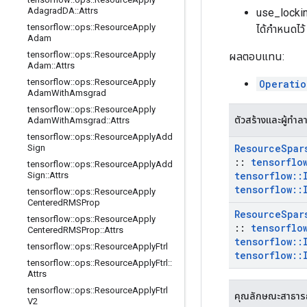
Adagrad
DA
::
Attrs
use_lockin
tensorflow
::
ops
::
Resource
Apply
ได้กำหนดไว
Adam
tensorflow
::
ops
::
Resource
Apply
ผลตอบแทน:
Adam
::
Attrs
tensorflow
::
ops
::
Resource
Apply
Operatio
Adam
With
Amsgrad
tensorflow
::
ops
::
Resource
Apply
ตัวสร้างและผู้ทำล
Adam
With
Amsgrad
::
Attrs
tensorflow
::
ops
::
Resource
Apply
Add
Resource
Spar
Sign
::
tensorflo
tensorflow
::
ops
::
Resource
Apply
Add
tensorflow
::
Sign
::
Attrs
tensorflow
::
tensorflow
::
ops
::
Resource
Apply
Centered
RMSProp
Resource
Spar
tensorflow
::
ops
::
Resource
Apply
::
tensorflo
Centered
RMSProp
::
Attrs
tensorflow
::
tensorflow
::
ops
::
Resource
Apply
Ftrl
tensorflow
::
tensorflow
::
ops
::
Resource
Apply
Ftrl
::
Attrs
tensorflow
::
ops
::
Resource
Apply
Ftrl
คุณลักษณะสาธา
V2