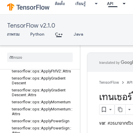
ติดตั้ง
เรียนรู้
API
tensorflow::ops::ApplyAddSign
tensorflow::ops::ApplyAddSign::Attr
s
TensorFlow v2.1.0
tensorflow::ops::ApplyCenteredRMS
Prop
ภาพรวม
Python
C++
Java
tensorflow
::
ops
::
Apply
Centered
RMSProp
::
Attrs
tensorflow
::
ops
::
Apply
Ftrl
tensorflow
::
ops
::
Apply
Ftrl
::
Attrs
tensorflow
::
ops
::
Apply
Ftrl
V2
tensorflow
::
ops
::
Apply
Ftrl
V2
::
Attrs
tensorflow
::
ops
::
Apply
Gradient
TensorFlow
API
Descent
tensorflow
::
ops
::
Apply
Gradient
เทนเซอร์
Descent
::
Attrs
tensorflow
::
ops
::
Apply
Momentum
tensorflow
::
ops
::
Apply
Momentum
::
Attrs
tensorflow
::
ops
::
Apply
Power
Sign
var: ควรมาจากตัว
tensorflow
::
ops
::
Apply
Power
Sign
::
Attrs