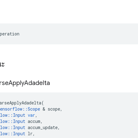
ร
peration
ณะ
rse
Apply
Adadelta
arseApplyAdadelta
(
ensorflow
::
Scope
&
scope
,
low
::
Input
var
,
low
::
Input
accum
,
low
::
Input
accum_update
,
low
::
Input
lr
,