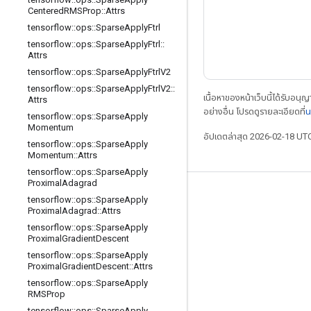
Centered
RMSProp
::
Attrs
tensorflow
::
ops
::
Sparse
Apply
Ftrl
tensorflow
::
ops
::
Sparse
Apply
Ftrl
::
Attrs
tensorflow
::
ops
::
Sparse
Apply
Ftrl
V2
tensorflow
::
ops
::
Sparse
Apply
Ftrl
V2
::
เนื้อหาของหน้าเว็บนี้ได้รับอนุ
Attrs
อย่างอื่น โปรดดูรายละเอียดที่
น
tensorflow
::
ops
::
Sparse
Apply
Momentum
อัปเดตล่าสุด 2026-02-18 UT
tensorflow
::
ops
::
Sparse
Apply
Momentum
::
Attrs
tensorflow
::
ops
::
Sparse
Apply
Proximal
Adagrad
เชื่อมต่อเสมอ
tensorflow
::
ops
::
Sparse
Apply
Proximal
Adagrad
::
Attrs
บล็อก
tensorflow
::
ops
::
Sparse
Apply
Proximal
Gradient
Descent
ฟอรัม
tensorflow
::
ops
::
Sparse
Apply
GitHub
Proximal
Gradient
Descent
::
Attrs
tensorflow
::
ops
::
Sparse
Apply
Twitter
RMSProp
YouTube
tensorflow
::
ops
::
Sparse
Apply