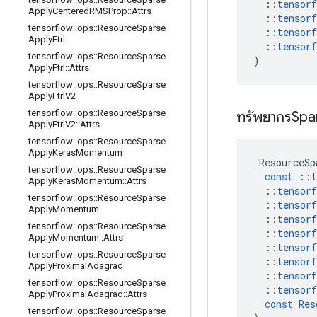
::
tensorf
Apply
Centered
RMSProp
::
Attrs
::
tensorf
tensorflow
::
ops
::
Resource
Sparse
::
tensorf
Apply
Ftrl
::
tensorf
tensorflow
::
ops
::
Resource
Sparse
)
Apply
Ftrl
::
Attrs
tensorflow
::
ops
::
Resource
Sparse
Apply
Ftrl
V2
tensorflow
::
ops
::
Resource
Sparse
ทรัพยากรSpa
Apply
Ftrl
V2
::
Attrs
tensorflow
::
ops
::
Resource
Sparse
Apply
Keras
Momentum
ResourceSp
tensorflow
::
ops
::
Resource
Sparse
const
::
t
Apply
Keras
Momentum
::
Attrs
::
tensorf
tensorflow
::
ops
::
Resource
Sparse
::
tensorf
Apply
Momentum
::
tensorf
tensorflow
::
ops
::
Resource
Sparse
::
tensorf
Apply
Momentum
::
Attrs
::
tensorf
tensorflow
::
ops
::
Resource
Sparse
::
tensorf
Apply
Proximal
Adagrad
::
tensorf
tensorflow
::
ops
::
Resource
Sparse
::
tensorf
Apply
Proximal
Adagrad
::
Attrs
const
Res
tensorflow
::
ops
::
Resource
Sparse