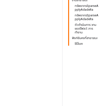
งานสาธารณะ
ทรัพยากรSparseA
pplyAdadelta
ทรัพยากรSparseA
pplyAdadelta
ตัวดำเนินการ::เทน
เซอร์โฟลว์::การ
ทำงาน
ฟังก์ชันคงที่สาธารณะ
ใช้ล็อค