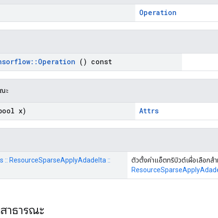
Operation
nsorflow
::
Operation
() const
รณะ
ool x)
Attrs
ops :: ResourceSparseApplyAdadelta ::
ตัวตั้งค่าแอ็ตทริบิวต์เผื่อเลือกส
ResourceSparseApplyAdade
ะสาธารณะ