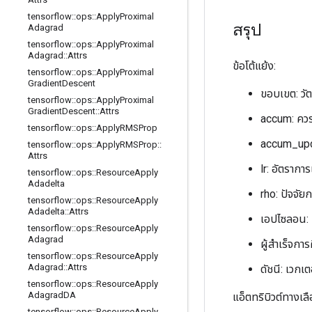
tensorflow
::
ops
::
Apply
Proximal
สรุป
Adagrad
tensorflow
::
ops
::
Apply
Proximal
Adagrad
::
Attrs
ข้อโต้แย้ง:
tensorflow
::
ops
::
Apply
Proximal
Gradient
Descent
ขอบเขต: วัต
tensorflow
::
ops
::
Apply
Proximal
Gradient
Descent
::
Attrs
accum: ควร
tensorflow
::
ops
::
Apply
RMSProp
accum_upda
tensorflow
::
ops
::
Apply
RMSProp
::
Attrs
lr: อัตราการ
tensorflow
::
ops
::
Resource
Apply
Adadelta
rho: ปัจจัย
tensorflow
::
ops
::
Resource
Apply
Adadelta
::
Attrs
เอปไซลอน: ป
tensorflow
::
ops
::
Resource
Apply
Adagrad
ผู้สำเร็จการ
tensorflow
::
ops
::
Resource
Apply
Adagrad
::
Attrs
ดัชนี: เวก
tensorflow
::
ops
::
Resource
Apply
Adagrad
DA
แอ็ตทริบิวต์ทางเลื
tensorflow
::
ops
::
Resource
Apply