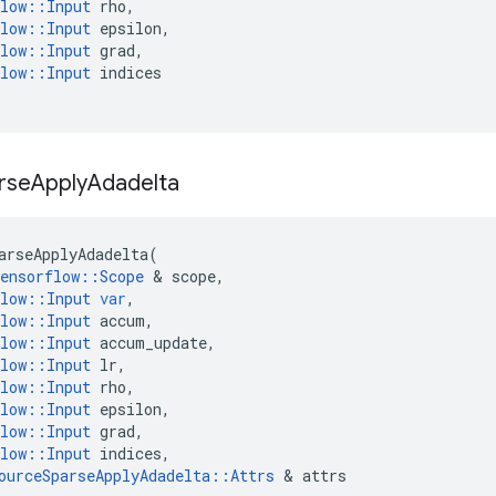
low
::
Input
rho
,
low
::
Input
epsilon
,
low
::
Input
grad
,
low
::
Input
indices
rse
Apply
Adadelta
arseApplyAdadelta
(
ensorflow
::
Scope
&
scope
,
low
::
Input
var
,
low
::
Input
accum
,
low
::
Input
accum_update
,
low
::
Input
lr
,
low
::
Input
rho
,
low
::
Input
epsilon
,
low
::
Input
grad
,
low
::
Input
indices
,
ourceSparseApplyAdadelta
::
Attrs
&
attrs