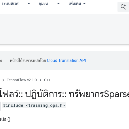
ระบบนิเวศ
ชุมชน
เพิ่มเติม
หน้านี้ได้รับการแปลโดย
Cloud Translation API
TensorFlow v2.1.0
C++
โฟลว์
::
ปฏิบัติการ
::
ทรัพยากรSpars
#include <training_ops.h>
แปร ()