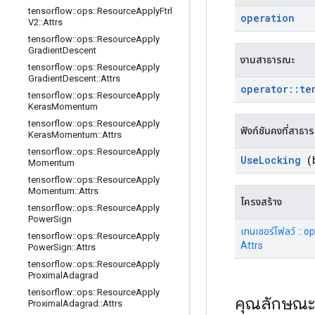
tensorflow
::
ops
::
Resource
Apply
Ftrl
operation
V2
::
Attrs
tensorflow
::
ops
::
Resource
Apply
Gradient
Descent
งานสาธารณะ
tensorflow
::
ops
::
Resource
Apply
Gradient
Descent
::
Attrs
operator
::
te
tensorflow
::
ops
::
Resource
Apply
Keras
Momentum
tensorflow
::
ops
::
Resource
Apply
ฟังก์ชันคงที่สาธา
Keras
Momentum
::
Attrs
tensorflow
::
ops
::
Resource
Apply
Use
Locking
(b
Momentum
tensorflow
::
ops
::
Resource
Apply
Momentum
::
Attrs
โครงสร้าง
tensorflow
::
ops
::
Resource
Apply
Power
Sign
เทนเซอร์โฟลว์ :: 
tensorflow
::
ops
::
Resource
Apply
Attrs
Power
Sign
::
Attrs
tensorflow
::
ops
::
Resource
Apply
Proximal
Adagrad
tensorflow
::
ops
::
Resource
Apply
คุณลักษณ
Proximal
Adagrad
::
Attrs