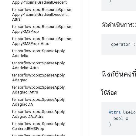
)
Apply
Proximal
Gradient
Descent
tensorflow
::
ops
::
Resource
Sparse
Apply
Proximal
Gradient
Descent
::
Attrs
ตัวดำเนินการ
::
tensorflow
::
ops
::
Resource
Sparse
Apply
RMSProp
tensorflow
::
ops
::
Resource
Sparse
operator
::
Apply
RMSProp
::
Attrs
tensorflow
::
ops
::
Sparse
Apply
Adadelta
tensorflow
::
ops
::
Sparse
Apply
Adadelta
::
Attrs
ฟังก์ชันคง
tensorflow
::
ops
::
Sparse
Apply
Adagrad
tensorflow
::
ops
::
Sparse
Apply
ใช้ล็อค
Adagrad
::
Attrs
tensorflow
::
ops
::
Sparse
Apply
Adagrad
DA
Attrs
 UseLo
tensorflow
::
ops
::
Sparse
Apply
Adagrad
DA
::
Attrs
  bool x

)
tensorflow
::
ops
::
Sparse
Apply
Centered
RMSProp
tensorflow
::
ops
::
Sparse
Apply