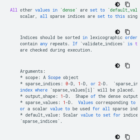
All
other
values
in
`dense`
are
set
to
`default_valu
scalar
,
all
sparse
indices
are
set
to
this
singl
Indices
should
be
sorted
in
lexicographic
order
,
contain
any
repeats
.
If
`validate_indices`
is
tr
are
checked
during
execution
.
Arguments
:
*
scope
:
A
Scope
object
*
sparse_indices
:
0
-
D
,
1
-
D
,
or
2
-
D
.
`sparse_in
index
where
`sparse_values[i]`
will
be
placed
.
*
output_shape
:
1
-
D
.
Shape
of
the
dense
output
*
sparse_values
:
1
-
D
.
Values
corresponding
to
or
a
scalar
value
to
be
used
for
all
sparse
indi
*
default_value
:
Scalar
value
to
set
for
indice
`sparse_indices`
.