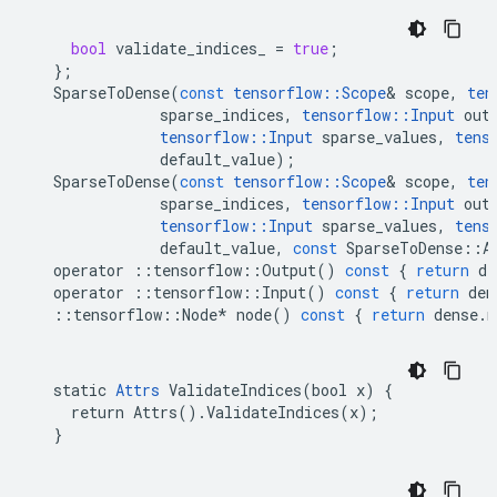
bool
validate_indices_
=
true
;
};
SparseToDense
(
const
tensorflow
::
Scope
&
scope
,
ten
sparse_indices
,
tensorflow
::
Input
out
tensorflow
::
Input
sparse_values
,
tens
default_value
);
SparseToDense
(
const
tensorflow
::
Scope
&
scope
,
ten
sparse_indices
,
tensorflow
::
Input
out
tensorflow
::
Input
sparse_values
,
tens
default_value
,
const
SparseToDense
::
A
operator
::
tensorflow
::
Output
()
const
{
return
de
operator
::
tensorflow
::
Input
()
const
{
return
den
::
tensorflow
::
Node
*
node
()
const
{
return
dense
.
n
  static 
Attrs
 ValidateIndices(bool x) {

    return Attrs().ValidateIndices(x);

  }