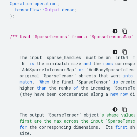
Operation
operation
;
tensorflow
::
Output
dense
;
}
;
/** Read `SparseTensors` from a `SparseTensorsMap` 
The
input
`sparse_handles`
must
be
an
`int64`
m
`N`
is
the
minibatch
size
and
the
rows
correspo
`AddSparseToTensorsMap`
or
`AddManySparseToTens
original
`SparseTensor`
objects
that
went
into
match
.
When
the
final
`SparseTensor`
is
create
higher
than
the
ranks
of
the
incoming
`SparseTe
(
they
have
been
concatenated
along
a
new
row
di
The
output
`SparseTensor`
object
's shape values
    first are the max across the input `SparseTenso
for
the
corresponding
dimensions
.
Its
first
sh
size
.