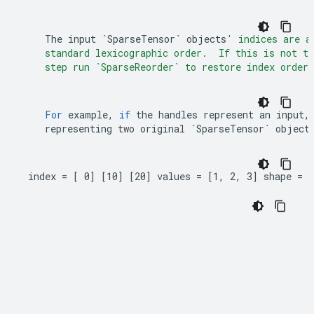
The
input
`SparseTensor`
objects
' indices are a
    standard lexicographic order.  If this is not th
    step run `SparseReorder` to restore index orderi
For
example
,
if
the
handles
represent
an
input
,
representing
two
original
`SparseTensor`
object
 index = [ 0] [10] [20] values = [1, 2, 3] shape = [