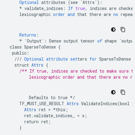
Optional
attributes
(
see
`Attrs`
)
:
*
validate_indices
:
If
true
,
indices
are
checke
lexicographic
order
and
that
there
are
no
repeat
Returns
:
*
`Output`
:
Dense
output
tensor
of
shape
`outpu
class
SparseToDense
{
public
:
///
Optional
attribute
set
ters
for
SparseToDense
struct
Attrs
{
/** If true, indices are checked to make sure t
        lexicographic order and that there are no re
        Defaults to true */

    TF_MUST_USE_RESULT 
Attrs
 ValidateIndices(bool x)
Attrs
 ret = *this;

      ret.validate_indices_ = x;

      return ret;

    }