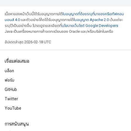
เนื้อหาของหน้าเว็บนี้ได้รับอนุญาตภายใต้
ใบอนุญาตที่ต้องระบุที่มาของครีเอทีฟคอม
มอนส์ 4.0
และตัวอย่างโค้ดได้รับอนุญาตภายใต้
ใบอนุญาต Apache 2.0
เว้นแต่จะ
ระบุไว้เป็นอย่างอื่น โปรดดูรายละเอียดที่
นโยบายเว็บไซต์ Google Developers
Java เป็นเครื่องหมายการค้าจดทะเบียนของ Oracle และ/หรือบริษัทในเครือ
อัปเดตล่าสุด 2026-02-18 UTC
เชื่อมต่อเสมอ
บล็อก
ฟอรัม
GitHub
Twitter
YouTube
การสนับสนุน