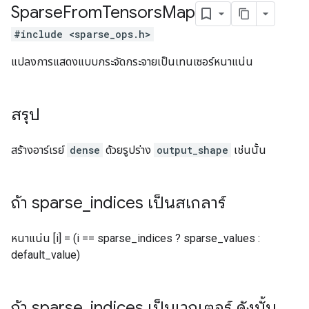
Sparse
From
Tensors
Map
#include <sparse_ops.h>
แปลงการแสดงแบบกระจัดกระจายเป็นเทนเซอร์หนาแน่น
สรุป
สร้างอาร์เรย์
dense
ด้วยรูปร่าง
output_shape
เช่นนั้น
ถ้า sparse
_
indices เป็นสเกลาร์
หนาแน่น [i] = (i == sparse_indices ? sparse_values ​​:
default_value)
ถ้า sparse
_
indices เป็นเวกเตอร์ ดังนั้น