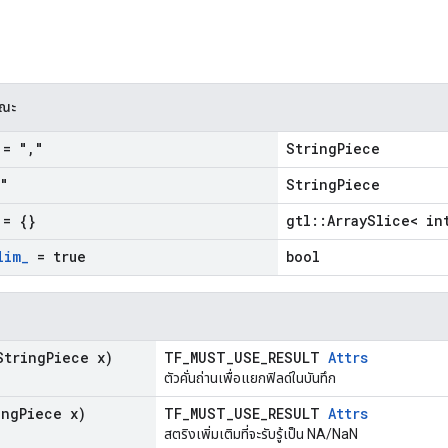
รณะ
= "
,
"
StringPiece
"
StringPiece
= {}
gtl::ArraySlice< in
lim
_
= true
bool
tring
Piece x)
TF_MUST_USE_RESULT
Attrs
ตัวคั่นถ่านเพื่อแยกฟิลด์ในบันทึก
ng
Piece x)
TF_MUST_USE_RESULT
Attrs
สตริงเพิ่มเติมที่จะรับรู้เป็น NA/NaN