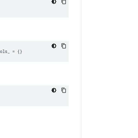
ols_ = {}