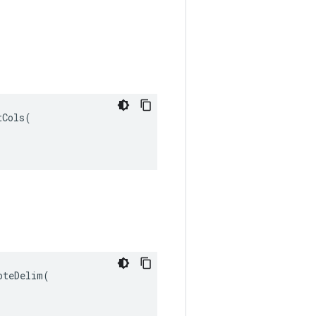
tCols
(
teDelim(
