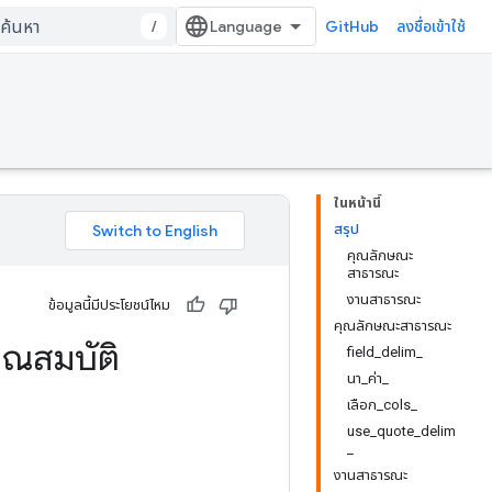
/
GitHub
ลงชื่อเข้าใช้
ในหน้านี้
สรุป
คุณลักษณะ
สาธารณะ
งานสาธารณะ
ข้อมูลนี้มีประโยชน์ไหม
คุณลักษณะสาธารณะ
ุณสมบัติ
field_delim_
นา_ค่า_
เลือก_cols_
use_quote_delim
_
งานสาธารณะ