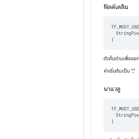
ฟิลด์เดลิม
TF_MUST_US
  StringPie
)
ตัวคั่นถ่านเพื่อแ
ค่าเริ่มต้นเป็น ","
นาแวลู
TF_MUST_US
  StringPie
)