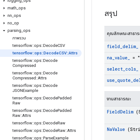
logging
_
ops
math
_
ops
สรุป
nn
_
ops
no
_
op
parsing
_
ops
คุณลักษณะสาธา
ภาพรวม
tensorflow
::
ops
::
Decode
CSV
field
_
delim
_
tensorflow
::
ops
::
Decode
CSV
::
Attrs
na
_
value
_
= "
tensorflow
::
ops
::
Decode
Compressed
select
_
cols
_
tensorflow
::
ops
::
Decode
Compressed
::
Attrs
use
_
quote
_
de
tensorflow
::
ops
::
Decode
JSONExample
tensorflow
::
ops
::
Decode
Padded
งานสาธารณะ
Raw
tensorflow
::
ops
::
Decode
Padded
Field
Delim
(S
Raw
::
Attrs
tensorflow
::
ops
::
Decode
Raw
Na
Value
(Stri
tensorflow
::
ops
::
Decode
Raw
::
Attrs
tensorflow
::
ops
::
Parse
Example