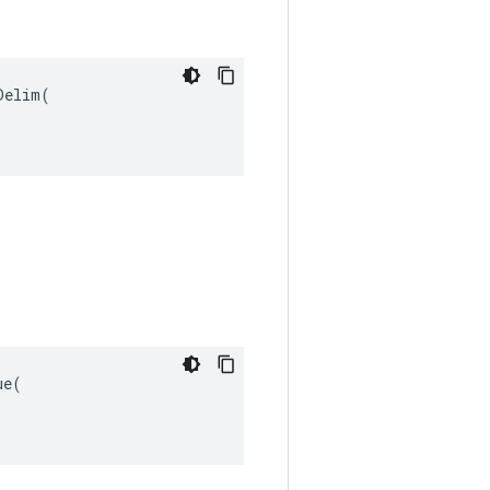
elim(

e(
