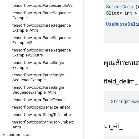
tensorflow
::
ops
::
Parse
Example
V2
Select
Cols
(c
Slice< int >
tensorflow
::
ops
::
Parse
Sequence
Example
Use
Quote
Deli
tensorflow
::
ops
::
Parse
Sequence
Example
::
Attrs
tensorflow
::
ops
::
Parse
Sequence
Example
V2
tensorflow
::
ops
::
Parse
Sequence
Example
V2
::
Attrs
คุณลักษณ
tensorflow
::
ops
::
Parse
Single
Example
tensorflow
::
ops
::
Parse
Single
field
_
delim
_
Sequence
Example
tensorflow
::
ops
::
Parse
Single
Sequence
Example
::
Attrs
tensorflow
::
ops
::
Parse
Tensor
StringPiec
tensorflow
::
ops
::
Serialize
Tensor
tensorflow
::
ops
::
String
To
Number
tensorflow
::
ops
::
String
To
Number
::
นา
_
ค่า
_
Attrs
random
_
ops