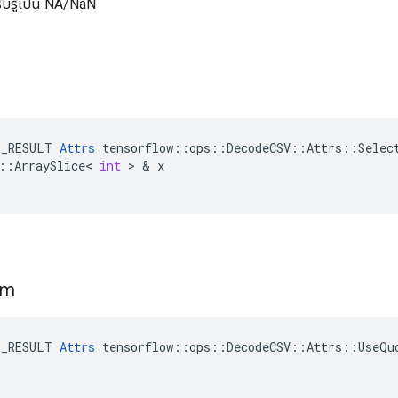
ะรับรู้เป็น NA/NaN
E_RESULT
Attrs
tensorflow
::
ops
::
DecodeCSV
::
Attrs
::
Selec
::
ArraySlice
<
int
>
&
x
im
E_RESULT 
Attrs
 tensorflow::ops::DecodeCSV::Attrs::UseQuo