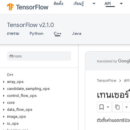
ติดตั้ง
เรียนรู้
API
TensorFlow v2.1.0
ภาพรวม
Python
C++
Java
C++
TensorFlow
API
array
_
ops
candidate
_
sampling
_
ops
เทนเซอร์
control
_
flow
_
ops
core
data
_
flow
_
ops
image
_
ops
ตัวตั้งค่าแอตทริบิ
io
_
ops