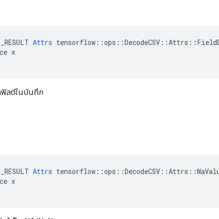
E_RESULT 
Attrs
 tensorflow::ops::DecodeCSV::Attrs::FieldD
ce x

ยกฟิลด์ในบันทึก
E_RESULT 
Attrs
 tensorflow::ops::DecodeCSV::Attrs::NaValu
ce x
