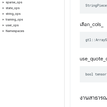
sparse
_
ops
StringPiece
state
_
ops
string
_
ops
training
_
ops
เลือก
_
cols
_
user
_
ops
Namespaces
gtl::ArrayS
use
_
quote
_
bool tensor
งานสาธาร