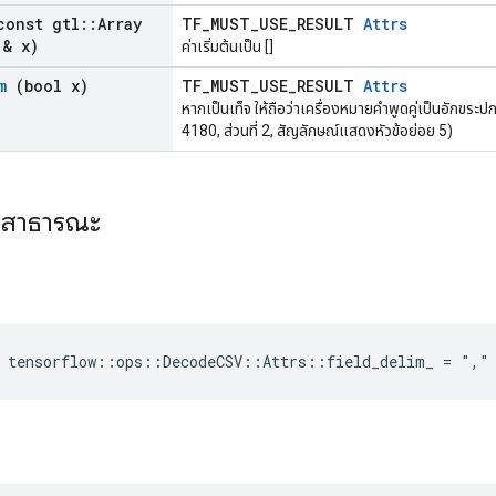
onst gtl
::
Array
TF_MUST_USE_RESULT
Attrs
 & x)
ค่าเริ่มต้นเป็น []
m
(bool x)
TF_MUST_USE_RESULT
Attrs
หากเป็นเท็จ ให้ถือว่าเครื่องหมายคำพูดคู่เป็นอักขร
4180, ส่วนที่ 2, สัญลักษณ์แสดงหัวข้อย่อย 5)
ะสาธารณะ
e tensorflow::ops::DecodeCSV::Attrs::field_delim_ = ","