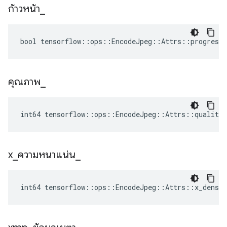
ก้าวหน้า
_
bool tensorflow::ops::EncodeJpeg::Attrs::progressi
คุณภาพ
_
int64 tensorflow::ops::EncodeJpeg::Attrs::quality_
x
_
ความหนาแน่น
_
int64 tensorflow::ops::EncodeJpeg::Attrs::x_densit