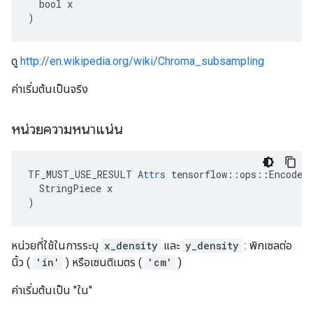
  bool x

)
ดู
http://en.wikipedia.org/wiki/Chroma_subsampling
ค่าเริ่มต้นเป็นจริง
หน่วยความหนาแน่น
TF_MUST_USE_RESULT 
Attrs
 tensorflow::ops::EncodeJp
  StringPiece x

)
หน่วยที่ใช้ในการระบุ
x_density
และ
y_density
: พิกเซลต่อ
นิ้ว (
'in'
) หรือเซนติเมตร (
'cm'
)
ค่าเริ่มต้นเป็น "ใน"