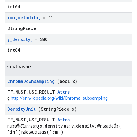
int64
xmp
_
metadata
_
= ""
StringPiece
y
_
density
_
= 300
int64
งานสาธารณะ
Chroma
Downsampling
(bool x)
TF_MUST_USE_RESULT
Attrs
ดู
http://en.wikipedia.org/wiki/Chroma_subsampling
Density
Unit
(String
Piece x)
TF_MUST_USE_RESULT
Attrs
x_density
y_density
หน่วยที่ใช้ในการระบุ
และ
: พิกเซลต่อนิ้ว (
'in'
'cm'
) หรือเซนติเมตร (
)