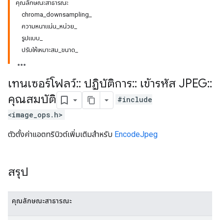
คุณลักษณะสาธารณะ
chroma_downsampling_
ความหนาแน่น_หน่วย_
รูปแบบ_
ปรับให้เหมาะสม_ขนาด_
เทนเซอร์โฟลว์
::
ปฏิบัติการ
::
เข้ารหัส JPEG
::
คุณสมบัติ
#include
<image_ops.h>
ตัวตั้งค่าแอตทริบิวต์เพิ่มเติมสำหรับ
EncodeJpeg
สรุป
คุณลักษณะสาธารณะ