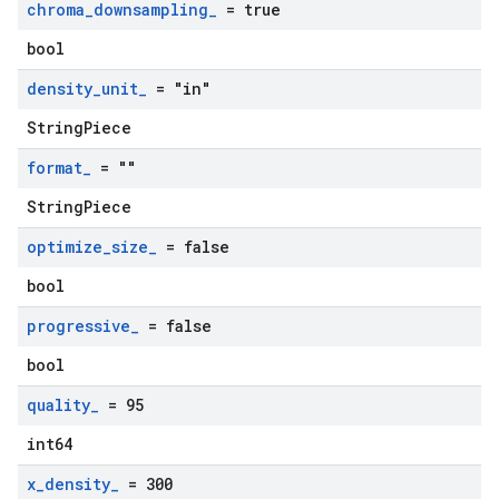
chroma
_
downsampling
_
= true
bool
density
_
unit
_
= "in"
StringPiece
format
_
= ""
StringPiece
optimize
_
size
_
= false
bool
progressive
_
= false
bool
quality
_
= 95
int64
x
_
density
_
= 300