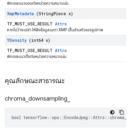
พิกเซลแนวนอนต่อหน่วยความหนาแน่น
Xmp
Metadata
(String
Piece x)
TF_MUST_USE_RESULT
Attrs
หากไม่ว่างเปล่า ให้ฝังข้อมูลเมตา XMP นี้ในส่วนหัวของรูปภาพ
YDensity
(int64 x)
TF_MUST_USE_RESULT
Attrs
พิกเซลแนวตั้งต่อหน่วยความหนาแน่น
คุณลักษณะสาธารณะ
chroma
_
downsampling
_
bool tensorflow::ops::EncodeJpeg::Attrs::chroma_do