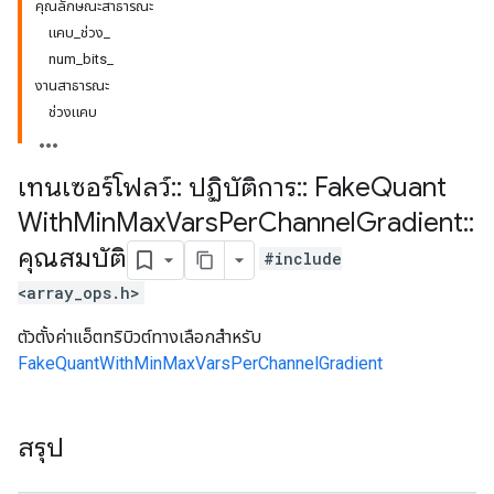
คุณลักษณะสาธารณะ
แคบ_ช่วง_
num_bits_
งานสาธารณะ
ช่วงแคบ
เทนเซอร์โฟลว์
::
ปฏิบัติการ
::
Fake
Quant
With
Min
Max
Vars
Per
Channel
Gradient
::
คุณสมบัติ
#include
<array_ops.h>
ตัวตั้งค่าแอ็ตทริบิวต์ทางเลือกสำหรับ
FakeQuantWithMinMaxVarsPerChannelGradient
สรุป