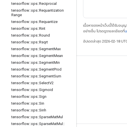
tensorflow
::
ops
::
Reciprocal
tensorflow
::
ops
::
Requantization
Range
tensorflow
::
ops
::
Requantize
เนื้อหาของหน้าเว็บนี้ได้รับอนุ
tensorflow
::
ops
::
Rint
อย่างอื่น โปรดดูรายละเอียดที่
น
tensorflow
::
ops
::
Round
อัปเดตล่าสุด 2026-02-18 UT
tensorflow
::
ops
::
Rsqrt
tensorflow
::
ops
::
Segment
Max
tensorflow
::
ops
::
Segment
Mean
tensorflow
::
ops
::
Segment
Min
เชื่อมต่อเสมอ
tensorflow
::
ops
::
Segment
Prod
บล็อก
tensorflow
::
ops
::
Segment
Sum
tensorflow
::
ops
::
Select
V2
ฟอรัม
tensorflow
::
ops
::
Sigmoid
GitHub
tensorflow
::
ops
::
Sign
Twitter
tensorflow
::
ops
::
Sin
tensorflow
::
ops
::
Sinh
YouTube
tensorflow
::
ops
::
Sparse
Mat
Mul
tensorflow
::
ops
::
Sparse
Mat
Mul
::