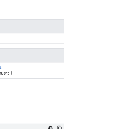
s
วามยาว 1