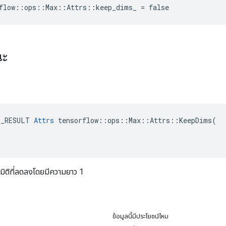
flow::ops::Max::Attrs::keep_dims_ = false
ณะ
E_RESULT 
Attrs
 tensorflow::ops::Max::Attrs::KeepDims(

มิติที่ลดลงโดยมีความยาว 1
ข้อมูลนี้มีประโยชน์ไหม