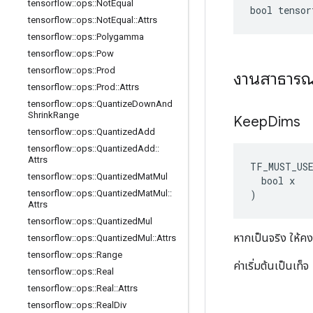
tensorflow
::
ops
::
Not
Equal
bool tensor
tensorflow
::
ops
::
Not
Equal
::
Attrs
tensorflow
::
ops
::
Polygamma
tensorflow
::
ops
::
Pow
tensorflow
::
ops
::
Prod
งานสาธาร
tensorflow
::
ops
::
Prod
::
Attrs
tensorflow
::
ops
::
Quantize
Down
And
Shrink
Range
Keep
Dims
tensorflow
::
ops
::
Quantized
Add
tensorflow
::
ops
::
Quantized
Add
::
Attrs
TF_MUST_US
tensorflow
::
ops
::
Quantized
Mat
Mul
  bool x

)
tensorflow
::
ops
::
Quantized
Mat
Mul
::
Attrs
tensorflow
::
ops
::
Quantized
Mul
หากเป็นจริง ให้คง
tensorflow
::
ops
::
Quantized
Mul
::
Attrs
tensorflow
::
ops
::
Range
ค่าเริ่มต้นเป็นเท็จ
tensorflow
::
ops
::
Real
tensorflow
::
ops
::
Real
::
Attrs
tensorflow
::
ops
::
Real
Div