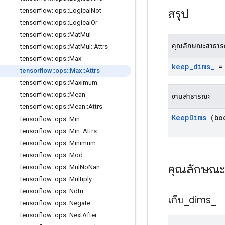
สรุป
tensorflow
::
ops
::
Logical
Not
tensorflow
::
ops
::
Logical
Or
tensorflow
::
ops
::
Mat
Mul
คุณลักษณะสาธา
tensorflow
::
ops
::
Mat
Mul
::
Attrs
tensorflow
::
ops
::
Max
keep
_
dims
_
= 
tensorflow
::
ops
::
Max
::
Attrs
tensorflow
::
ops
::
Maximum
tensorflow
::
ops
::
Mean
งานสาธารณะ
tensorflow
::
ops
::
Mean
::
Attrs
Keep
Dims
(boo
tensorflow
::
ops
::
Min
tensorflow
::
ops
::
Min
::
Attrs
tensorflow
::
ops
::
Minimum
tensorflow
::
ops
::
Mod
คุณลักษณ
tensorflow
::
ops
::
Mul
No
Nan
tensorflow
::
ops
::
Multiply
tensorflow
::
ops
::
Ndtri
เก็บ
_
dims
_
tensorflow
::
ops
::
Negate
tensorflow
::
ops
::
Next
After