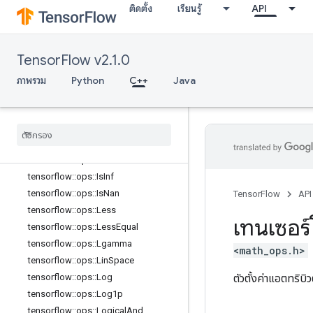
tensorflow::ops::GreaterEqual
ติดตั้ง
เรียนรู้
API
tensorflow::ops::HistogramFixedWid
th
tensorflow::ops::HistogramFixedWid
TensorFlow v2.1.0
th::Attrs
tensorflow::ops::Igamma
ภาพรวม
Python
C++
Java
tensorflow::ops::Igammac
tensorflow
::
ops
::
Imag
tensorflow
::
ops
::
Imag
::
Attrs
tensorflow
::
ops
::
Inv
tensorflow
::
ops
::
Is
Finite
tensorflow
::
ops
::
Is
Inf
tensorflow
::
ops
::
Is
Nan
TensorFlow
API
tensorflow
::
ops
::
Less
เทนเซอร์
tensorflow
::
ops
::
Less
Equal
tensorflow
::
ops
::
Lgamma
<math_ops.h>
tensorflow
::
ops
::
Lin
Space
ตัวตั้งค่าแอตทริบิ
tensorflow
::
ops
::
Log
tensorflow
::
ops
::
Log1p
tensorflow
::
ops
::
Logical
And