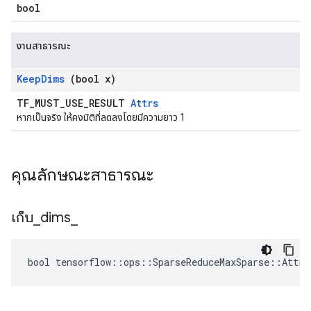
bool
งานสาธารณะ
Keep
Dims
(bool x)
TF_MUST_USE_RESULT
Attrs
หากเป็นจริง ให้คงมิติที่ลดลงโดยมีความยาว 1
คุณลักษณะสาธารณะ
เก็บ
_
dims
_
bool tensorflow::ops::SparseReduceMaxSparse::Attrs