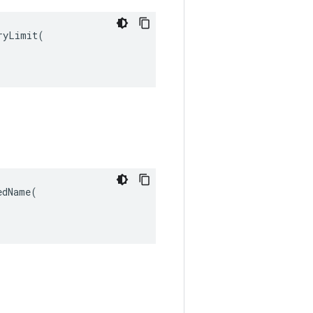
yLimit(

dName(
