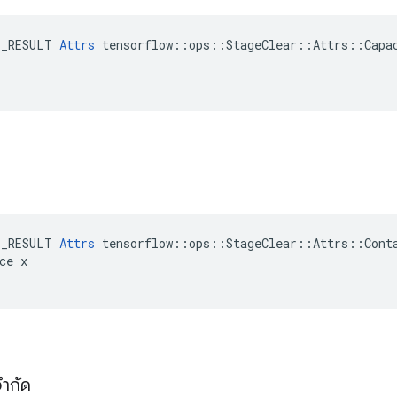
E_RESULT 
Attrs
 tensorflow::ops::StageClear::Attrs::Capac
์
E_RESULT 
Attrs
 tensorflow::ops::StageClear::Attrs::Conta
ce x

จำกัด