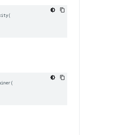
ity(

iner(
