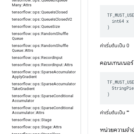
tensorflow
::
ops
::
Queue
Enqueue
Many
::
Attrs
tensorflow
::
ops
::
Queue
Is
Closed
TF_MUST_US
tensorflow
::
ops
::
Queue
Is
Closed
V2
  int64 x

)
tensorflow
::
ops
::
Queue
Size
tensorflow
::
ops
::
Random
Shuffle
Queue
ค่าเริ่มต้นเป็น 0
tensorflow
::
ops
::
Random
Shuffle
Queue
::
Attrs
tensorflow
::
ops
::
Record
Input
คอนเทนเนอร
tensorflow
::
ops
::
Record
Input
::
Attrs
tensorflow
::
ops
::
Sparse
Accumulator
Apply
Gradient
TF_MUST_US
tensorflow
::
ops
::
Sparse
Accumulator
  StringPie
Take
Gradient
)
tensorflow
::
ops
::
Sparse
Conditional
Accumulator
tensorflow
::
ops
::
Sparse
Conditional
ค่าเริ่มต้นเป็น ""
Accumulator
::
Attrs
tensorflow
::
ops
::
Stage
tensorflow
::
ops
::
Stage
::
Attrs
หน่วยความจำ