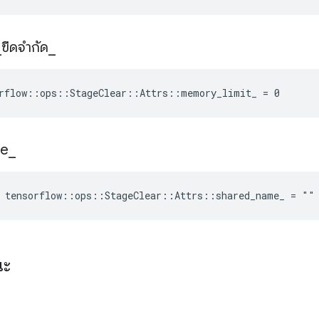
_
ขีดจำกัด
_
orflow::ops::StageClear::Attrs::memory_limit_ = 0
e
_
e tensorflow::ops::StageClear::Attrs::shared_name_ = ""
ณะ