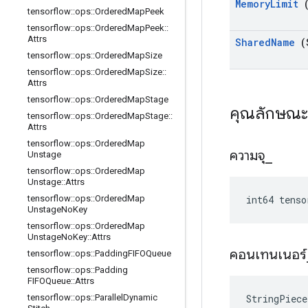
Memory
Limit
(
tensorflow
::
ops
::
Ordered
Map
Peek
tensorflow
::
ops
::
Ordered
Map
Peek
::
Attrs
Shared
Name
(
tensorflow
::
ops
::
Ordered
Map
Size
tensorflow
::
ops
::
Ordered
Map
Size
::
Attrs
tensorflow
::
ops
::
Ordered
Map
Stage
คุณลักษณ
tensorflow
::
ops
::
Ordered
Map
Stage
::
Attrs
tensorflow
::
ops
::
Ordered
Map
ความจุ
_
Unstage
tensorflow
::
ops
::
Ordered
Map
Unstage
::
Attrs
int64 tenso
tensorflow
::
ops
::
Ordered
Map
Unstage
No
Key
tensorflow
::
ops
::
Ordered
Map
Unstage
No
Key
::
Attrs
คอนเทนเนอร์
tensorflow
::
ops
::
Padding
FIFOQueue
tensorflow
::
ops
::
Padding
FIFOQueue
::
Attrs
StringPiece
tensorflow
::
ops
::
Parallel
Dynamic