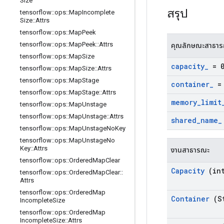
Size
สรุป
tensorflow
::
ops
::
Map
Incomplete
Size
::
Attrs
tensorflow
::
ops
::
Map
Peek
tensorflow
::
ops
::
Map
Peek
::
Attrs
คุณลักษณะสาธา
tensorflow
::
ops
::
Map
Size
capacity
_
= 
tensorflow
::
ops
::
Map
Size
::
Attrs
tensorflow
::
ops
::
Map
Stage
container
_
= 
tensorflow
::
ops
::
Map
Stage
::
Attrs
memory
_
limit
tensorflow
::
ops
::
Map
Unstage
tensorflow
::
ops
::
Map
Unstage
::
Attrs
shared
_
name
_
tensorflow
::
ops
::
Map
Unstage
No
Key
tensorflow
::
ops
::
Map
Unstage
No
Key
::
Attrs
งานสาธารณะ
tensorflow
::
ops
::
Ordered
Map
Clear
Capacity
(int
tensorflow
::
ops
::
Ordered
Map
Clear
::
Attrs
tensorflow
::
ops
::
Ordered
Map
Container
(St
Incomplete
Size
tensorflow
::
ops
::
Ordered
Map
Incomplete
Size
::
Attrs