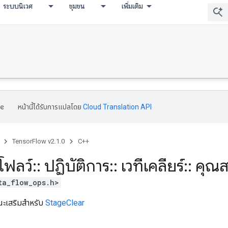
ระบบนิเวศ
ชุมชน
เพิ่มเติม
หน้านี้ได้รับการแปลโดย
Cloud Translation API
TensorFlow v2.1.0
C++
โฟลว์
::
ปฏิบัติการ
::
เวทีเคลียร์
::
คุณส
ta_flow_ops.h>
ษณะเสริมสำหรับ
StageClear