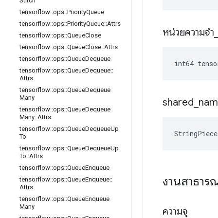
Stitch
tensorflow
::
ops
::
Priority
Queue
tensorflow
::
ops
::
Priority
Queue
::
Attrs
หน่วยความจำ
tensorflow
::
ops
::
Queue
Close
tensorflow
::
ops
::
Queue
Close
::
Attrs
tensorflow
::
ops
::
Queue
Dequeue
int64 tens
tensorflow
::
ops
::
Queue
Dequeue
::
Attrs
tensorflow
::
ops
::
Queue
Dequeue
Many
shared
_
nam
tensorflow
::
ops
::
Queue
Dequeue
Many
::
Attrs
tensorflow
::
ops
::
Queue
Dequeue
Up
StringPiec
To
tensorflow
::
ops
::
Queue
Dequeue
Up
To
::
Attrs
tensorflow
::
ops
::
Queue
Enqueue
งานสาธาร
tensorflow
::
ops
::
Queue
Enqueue
::
Attrs
tensorflow
::
ops
::
Queue
Enqueue
Many
ความจุ