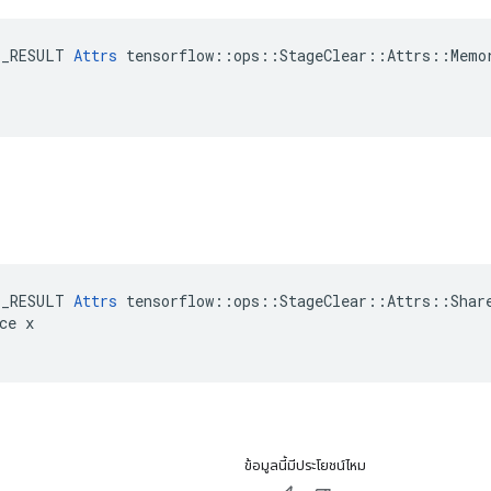
E_RESULT 
Attrs
 tensorflow::ops::StageClear::Attrs::Memor
น
E_RESULT 
Attrs
 tensorflow::ops::StageClear::Attrs::Share
ce x

ข้อมูลนี้มีประโยชน์ไหม