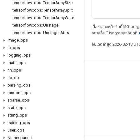
tensorflow
::
ops
::
Tensor
Array
Size
tensorflow
::
ops
::
Tensor
Array
Split
tensorflow
::
ops
::
Tensor
Array
Write
tensorflow
::
ops
::
Unstage
เนื้อหาของหน้าเว็บนี้ได้รับอนุ
tensorflow
::
ops
::
Unstage
::
Attrs
อย่างอื่น โปรดดูรายละเอียดที่
น
image
_
ops
อัปเดตล่าสุด 2026-02-18 UT
io
_
ops
logging
_
ops
math
_
ops
nn
_
ops
เชื่อมต่อเสมอ
no
_
op
บล็อก
parsing
_
ops
ฟอรัม
random
_
ops
sparse
_
ops
GitHub
state
_
ops
Twitter
string
_
ops
YouTube
training
_
ops
user
_
ops
Namespaces