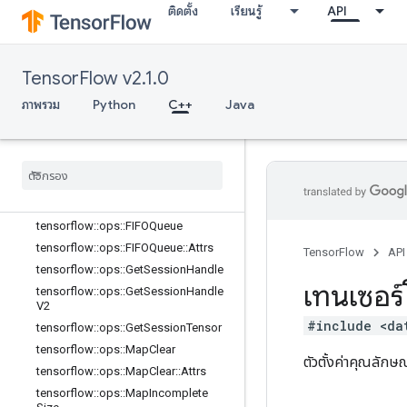
ติดตั้ง
เรียนรู้
API
tensorflow::ops::BarrierTakeMany
tensorflow::ops::BarrierTakeMany::At
trs
tensorflow::ops::ConditionalAccumu
TensorFlow v2.1.0
lator
ภาพรวม
Python
C++
Java
tensorflow::ops::ConditionalAccumu
lator::Attrs
tensorflow
::
ops
::
Delete
Session
Tensor
tensorflow
::
ops
::
Dynamic
Partition
tensorflow
::
ops
::
Dynamic
Stitch
tensorflow
::
ops
::
FIFOQueue
tensorflow
::
ops
::
FIFOQueue
::
Attrs
TensorFlow
API
tensorflow
::
ops
::
Get
Session
Handle
เทนเซอร์
tensorflow
::
ops
::
Get
Session
Handle
V2
#include <da
tensorflow
::
ops
::
Get
Session
Tensor
tensorflow
::
ops
::
Map
Clear
ตัวตั้งค่าคุณลัก
tensorflow
::
ops
::
Map
Clear
::
Attrs
tensorflow
::
ops
::
Map
Incomplete