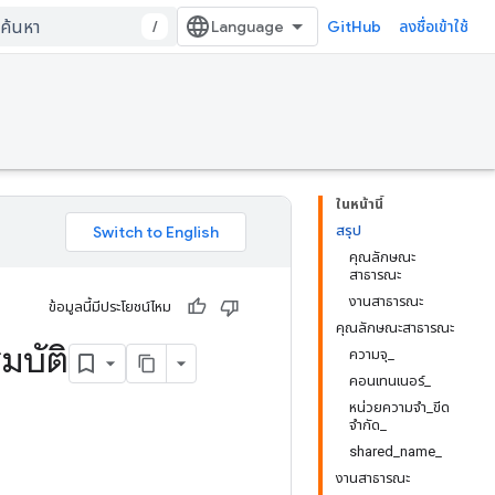
/
GitHub
ลงชื่อเข้าใช้
ในหน้านี้
สรุป
คุณลักษณะ
สาธารณะ
งานสาธารณะ
ข้อมูลนี้มีประโยชน์ไหม
คุณลักษณะสาธารณะ
มบัติ
ความจุ_
คอนเทนเนอร์_
หน่วยความจำ_ขีด
จำกัด_
shared_name_
งานสาธารณะ