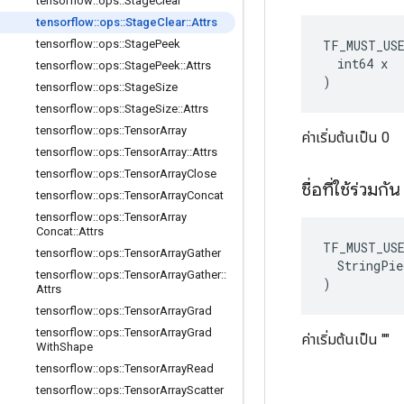
tensorflow
::
ops
::
Stage
Clear
tensorflow
::
ops
::
Stage
Clear
::
Attrs
TF_MUST_US
tensorflow
::
ops
::
Stage
Peek
  int64 x

tensorflow
::
ops
::
Stage
Peek
::
Attrs
)
tensorflow
::
ops
::
Stage
Size
tensorflow
::
ops
::
Stage
Size
::
Attrs
tensorflow
::
ops
::
Tensor
Array
ค่าเริ่มต้นเป็น 0
tensorflow
::
ops
::
Tensor
Array
::
Attrs
tensorflow
::
ops
::
Tensor
Array
Close
ชื่อที่ใช้ร่วมกั
tensorflow
::
ops
::
Tensor
Array
Concat
tensorflow
::
ops
::
Tensor
Array
Concat
::
Attrs
TF_MUST_US
tensorflow
::
ops
::
Tensor
Array
Gather
  StringPie
tensorflow
::
ops
::
Tensor
Array
Gather
::
)
Attrs
tensorflow
::
ops
::
Tensor
Array
Grad
tensorflow
::
ops
::
Tensor
Array
Grad
ค่าเริ่มต้นเป็น ""
With
Shape
tensorflow
::
ops
::
Tensor
Array
Read
tensorflow
::
ops
::
Tensor
Array
Scatter