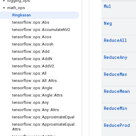
logging
_
ops
Mul
math
_
ops
Ringkasan
tensorflow
::
ops
::
Abs
Neg
tensorflow
::
ops
::
Accumulate
NV2
tensorflow
::
ops
::
Acos
Reduce
All
tensorflow
::
ops
::
Acosh
tensorflow
::
ops
::
Add
Reduce
Any
tensorflow
::
ops
::
Add
N
tensorflow
::
ops
::
Add
V2
tensorflow
::
ops
::
All
Reduce
Max
tensorflow
::
ops
::
All
::
Attrs
tensorflow
::
ops
::
Angle
Reduce
Mean
tensorflow
::
ops
::
Angle
::
Attrs
tensorflow
::
ops
::
Any
Reduce
Min
tensorflow
::
ops
::
Any
::
Attrs
tensorflow
::
ops
::
Approximate
Equal
tensorflow
::
ops
::
Approximate
Equal
::
Reduce
Prod
Attrs