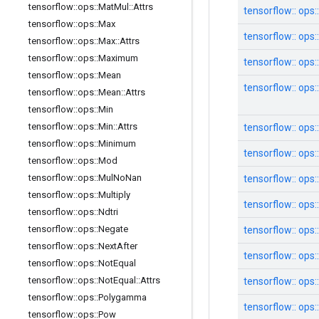
tensorflow
::
ops
::
Mat
Mul
::
Attrs
tensorflow:: ops
tensorflow
::
ops
::
Max
tensorflow:: ops:
tensorflow
::
ops
::
Max
::
Attrs
tensorflow
::
ops
::
Maximum
tensorflow:: ops
tensorflow
::
ops
::
Mean
tensorflow:: ops:
tensorflow
::
ops
::
Mean
::
Attrs
tensorflow
::
ops
::
Min
tensorflow
::
ops
::
Min
::
Attrs
tensorflow:: ops::
tensorflow
::
ops
::
Minimum
tensorflow:: ops:
tensorflow
::
ops
::
Mod
tensorflow
::
ops
::
Mul
No
Nan
tensorflow:: ops:
tensorflow
::
ops
::
Multiply
tensorflow:: ops:
tensorflow
::
ops
::
Ndtri
tensorflow
::
ops
::
Negate
tensorflow:: ops
tensorflow
::
ops
::
Next
After
tensorflow:: ops
tensorflow
::
ops
::
Not
Equal
tensorflow
::
ops
::
Not
Equal
::
Attrs
tensorflow:: ops
tensorflow
::
ops
::
Polygamma
tensorflow:: ops
tensorflow
::
ops
::
Pow