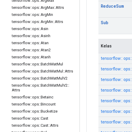
tensorflow
::
ops
::
Arg
Max
Reduce
Sum
tensorflow
::
ops
::
Arg
Max
::
Attrs
tensorflow
::
ops
::
Arg
Min
tensorflow
::
ops
::
Arg
Min
::
Attrs
Sub
tensorflow
::
ops
::
Asin
tensorflow
::
ops
::
Asinh
tensorflow
::
ops
::
Atan
Kelas
tensorflow
::
ops
::
Atan2
tensorflow
::
ops
::
Atanh
tensorflow:: ops:
tensorflow
::
ops
::
Batch
Mat
Mul
tensorflow:: ops
tensorflow
::
ops
::
Batch
Mat
Mul
::
Attrs
tensorflow
::
ops
::
Batch
Mat
Mul
V2
tensorflow:: ops:
tensorflow
::
ops
::
Batch
Mat
Mul
V2
::
tensorflow:: ops:
Attrs
tensorflow
::
ops
::
Betainc
tensorflow:: ops
tensorflow
::
ops
::
Bincount
tensorflow:: op
tensorflow
::
ops
::
Bucketize
tensorflow
::
ops
::
Cast
tensorflow:: ops
tensorflow
::
ops
::
Cast
::
Attrs