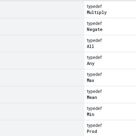
typedef
Multiply
typedef
Negate
typedef
All
typedef
Any
typedef
Max
typedef
Mean
typedef
Min
typedef
Prod