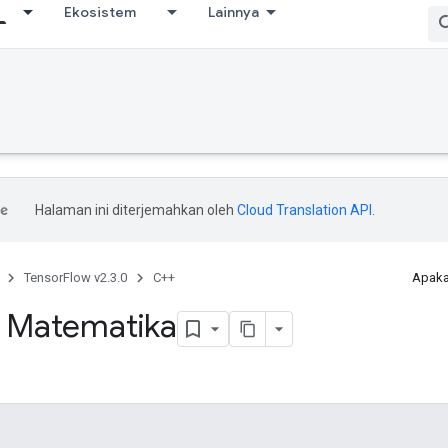
Ekosistem
Lainnya
Halaman ini diterjemahkan oleh
Cloud Translation API
.
TensorFlow v2.3.0
C++
Apaka
 Matematika
n