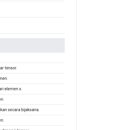
r tensor.
emen.
ari elemen x.
en.
an secara bijaksana.
en.