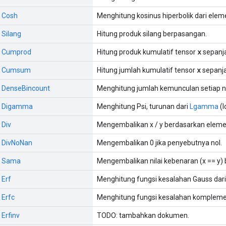
: Cosh
Menghitung kosinus hiperbolik dari elem
: Silang
Hitung produk silang berpasangan.
x
:: Cumprod
Hitung produk kumulatif tensor
sepanj
x
s:: Cumsum
Hitung jumlah kumulatif tensor
sepanj
:: DenseBincount
Menghitung jumlah kemunculan setiap nil
:: Digamma
Menghitung Psi, turunan dari
Lgamma
(l
 Div
Mengembalikan x / y berdasarkan eleme
:: DivNoNan
Mengembalikan 0 jika penyebutnya nol.
:: Sama
Mengembalikan nilai kebenaran (x == y)
 Erf
Menghitung fungsi kesalahan Gauss dar
 Erfc
Menghitung fungsi kesalahan kompleme
 Erfinv
TODO: tambahkan dokumen.