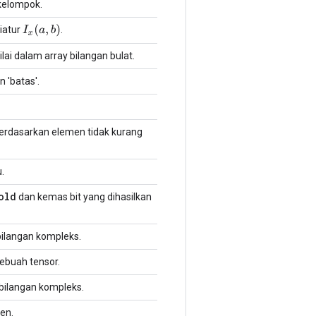
rkelompok.
I
x
(
a
,
b
)
diatur
.
ai dalam array bilangan bulat.
 'batas'.
berdasarkan elemen tidak kurang
.
old
dan kemas bit yang dihasilkan
bilangan kompleks.
sebuah tensor.
bilangan kompleks.
en.