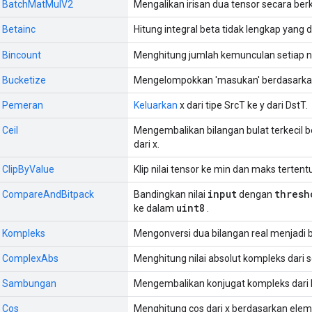
:: BatchMatMulV2
Mengalikan irisan dua tensor secara be
: Betainc
Hitung integral beta tidak lengkap yang 
: Bincount
Menghitung jumlah kemunculan setiap nil
: Bucketize
Mengelompokkan 'masukan' berdasarkan
:: Pemeran
Keluarkan
x dari tipe SrcT ke y dari DstT.
 Ceil
Mengembalikan bilangan bulat terkecil 
dari x.
: ClipByValue
Klip nilai tensor ke min dan maks tertentu
input
thresh
s:: CompareAndBitpack
Bandingkan nilai
dengan
uint8
ke dalam
.
:: Kompleks
Mengonversi dua bilangan real menjadi 
:: ComplexAbs
Menghitung nilai absolut kompleks dari 
s:: Sambungan
Mengembalikan konjugat kompleks dari 
: Cos
Menghitung cos dari x berdasarkan elem