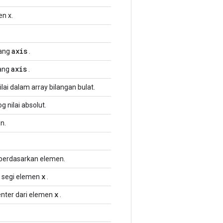
en x.
axis
ang
.
axis
ang
.
ai dalam array bilangan bulat.
og nilai absolut.
n.
 berdasarkan elemen.
x
i segi elemen
.
x
nter dari elemen
.