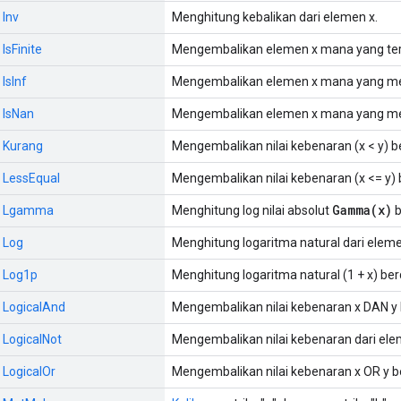
 Inv
Menghitung kebalikan dari elemen x.
 IsFinite
Mengembalikan elemen x mana yang ter
 IsInf
Mengembalikan elemen x mana yang me
: IsNan
Mengembalikan elemen x mana yang m
: Kurang
Mengembalikan nilai kebenaran (x < y) 
: LessEqual
Mengembalikan nilai kebenaran (x <= y)
Gamma(x)
s:: Lgamma
Menghitung log nilai absolut
b
: Log
Menghitung logaritma natural dari eleme
: Log1p
Menghitung logaritma natural (1 + x) be
: LogicalAnd
Mengembalikan nilai kebenaran x DAN y
: LogicalNot
Mengembalikan nilai kebenaran dari el
: LogicalOr
Mengembalikan nilai kebenaran x OR y 