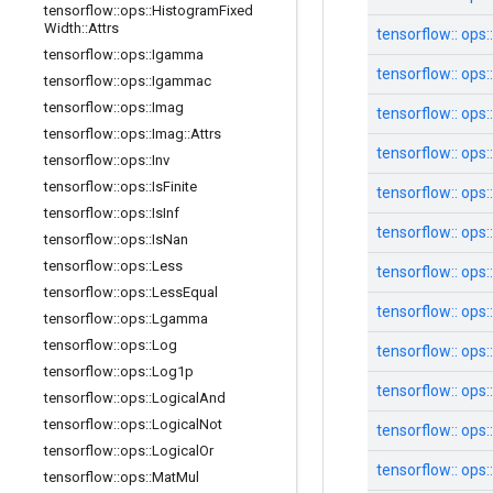
tensorflow
::
ops
::
Histogram
Fixed
Width
::
Attrs
tensorflow:: ops:
tensorflow
::
ops
::
Igamma
tensorflow:: ops:
tensorflow
::
ops
::
Igammac
tensorflow
::
ops
::
Imag
tensorflow:: ops
tensorflow
::
ops
::
Imag
::
Attrs
tensorflow:: op
tensorflow
::
ops
::
Inv
tensorflow
::
ops
::
Is
Finite
tensorflow:: ops
tensorflow
::
ops
::
Is
Inf
tensorflow:: ops
tensorflow
::
ops
::
Is
Nan
tensorflow
::
ops
::
Less
tensorflow:: ops::
tensorflow
::
ops
::
Less
Equal
tensorflow:: ops
tensorflow
::
ops
::
Lgamma
tensorflow
::
ops
::
Log
tensorflow:: ops
tensorflow
::
ops
::
Log1p
tensorflow:: ops::
tensorflow
::
ops
::
Logical
And
tensorflow
::
ops
::
Logical
Not
tensorflow:: ops::
tensorflow
::
ops
::
Logical
Or
tensorflow:: ops::
tensorflow
::
ops
::
Mat
Mul