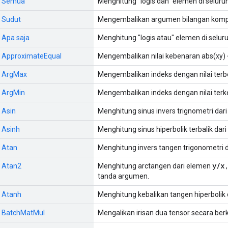
:: Semua
Menghitung "logis dan" elemen di seluruh
: Sudut
Mengembalikan argumen bilangan komp
: Apa saja
Menghitung "logis atau" elemen di seluru
:: ApproximateEqual
Mengembalikan nilai kebenaran abs(xy) <
:: ArgMax
Mengembalikan indeks dengan nilai terbe
: ArgMin
Mengembalikan indeks dengan nilai terkec
: Asin
Menghitung sinus invers trignometri dar
: Asinh
Menghitung sinus hiperbolik terbalik dari
: Atan
Menghitung invers tangen trigonometri d
y/x
: Atan2
Menghitung arctangen dari elemen
tanda argumen.
: Atanh
Menghitung kebalikan tangen hiperbolik 
:: BatchMatMul
Mengalikan irisan dua tensor secara be