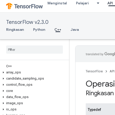
Menginstal
Pelajari
API
TensorFlow v2.3.0
Ringkasan
Python
C++
Java
C++
TensorFlow
API
array
_
ops
candidate
_
sampling
_
ops
Operasi
control
_
flow
_
ops
core
Ringkasa
data
_
flow
_
ops
image
_
ops
io
_
ops
Typedef