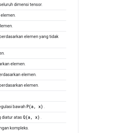
eluruh dimensi tensor.
 elemen.
lemen.
 berdasarkan elemen yang tidak
en.
arkan elemen.
berdasarkan elemen.
 berdasarkan elemen.
P(a, x)
regulasi bawah
.
Q(a, x)
 diatur atas
.
angan kompleks.