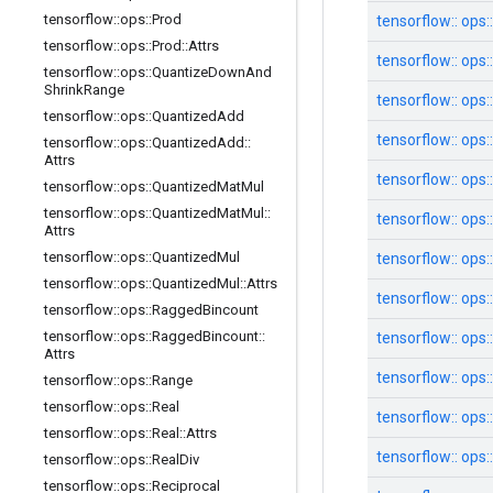
tensorflow
::
ops
::
Prod
tensorflow:: ops::
tensorflow
::
ops
::
Prod
::
Attrs
tensorflow:: ops::
tensorflow
::
ops
::
Quantize
Down
And
Shrink
Range
tensorflow:: ops::
tensorflow
::
ops
::
Quantized
Add
tensorflow:: ops:
tensorflow
::
ops
::
Quantized
Add
::
Attrs
tensorflow:: ops:
tensorflow
::
ops
::
Quantized
Mat
Mul
tensorflow
::
ops
::
Quantized
Mat
Mul
::
tensorflow:: ops:
Attrs
tensorflow
::
ops
::
Quantized
Mul
tensorflow:: op
tensorflow
::
ops
::
Quantized
Mul
::
Attrs
tensorflow:: ops:
tensorflow
::
ops
::
Ragged
Bincount
tensorflow
::
ops
::
Ragged
Bincount
::
tensorflow:: ops:
Attrs
tensorflow:: ops:
tensorflow
::
ops
::
Range
tensorflow
::
ops
::
Real
tensorflow:: ops:
tensorflow
::
ops
::
Real
::
Attrs
tensorflow:: ops:
tensorflow
::
ops
::
Real
Div
tensorflow
::
ops
::
Reciprocal