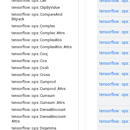
tensorflow:: ops
tensorflow
::
ops
::
Ceil
tensorflow
::
ops
::
Clip
By
Value
tensorflow:: ops:
tensorflow
::
ops
::
Compare
And
Bitpack
tensorflow:: ops:
tensorflow
::
ops
::
Complex
tensorflow:: ops
tensorflow
::
ops
::
Complex
::
Attrs
tensorflow
::
ops
::
Complex
Abs
tensorflow:: ops
tensorflow
::
ops
::
Complex
Abs
::
Attrs
tensorflow:: ops:
tensorflow
::
ops
::
Conj
tensorflow
::
ops
::
Cos
tensorflow:: ops:
tensorflow
::
ops
::
Cosh
tensorflow:: ops:
tensorflow
::
ops
::
Cross
tensorflow
::
ops
::
Cumprod
tensorflow:: ops:
tensorflow
::
ops
::
Cumprod
::
Attrs
tensorflow:: ops:
tensorflow
::
ops
::
Cumsum
tensorflow
::
ops
::
Cumsum
::
Attrs
tensorflow
::
ops
::
Dense
Bincount
tensorflow:: ops:
tensorflow
::
ops
::
Dense
Bincount
::
tensorflow:: ops
Attrs
tensorflow
::
ops
::
Digamma