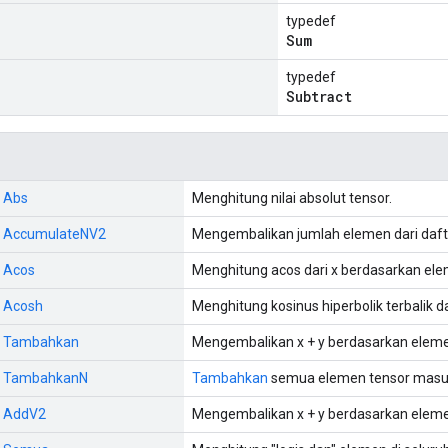
typedef
Sum
typedef
Subtract
: Abs
Menghitung nilai absolut tensor.
:: AccumulateNV2
Mengembalikan jumlah elemen dari dafta
: Acos
Menghitung acos dari x berdasarkan el
: Acosh
Menghitung kosinus hiperbolik terbalik d
:: Tambahkan
Mengembalikan x + y berdasarkan elem
s:: TambahkanN
Tambahkan
semua elemen tensor masuk
:: AddV2
Mengembalikan x + y berdasarkan elem