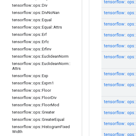
tensorflow:: ops
tensorflow
::
ops
::
Div
tensorflow:: ops:
tensorflow
::
ops
::
Div
No
Nan
tensorflow
::
ops
::
Equal
tensorflow:: ops:
tensorflow
::
ops
::
Equal
::
Attrs
tensorflow
::
ops
::
Erf
tensorflow:: ops:
tensorflow
::
ops
::
Erfc
tensorflow:: ops
tensorflow
::
ops
::
Erfinv
tensorflow
::
ops
::
Euclidean
Norm
tensorflow:: ops::
tensorflow
::
ops
::
Euclidean
Norm
::
Attrs
tensorflow:: ops:
tensorflow
::
ops
::
Exp
tensorflow
::
ops
::
Expm1
tensorflow:: op
tensorflow
::
ops
::
Floor
tensorflow
::
ops
::
Floor
Div
tensorflow:: ops
tensorflow
::
ops
::
Floor
Mod
tensorflow
::
ops
::
Greater
tensorflow:: ops
tensorflow
::
ops
::
Greater
Equal
tensorflow:: op
tensorflow
::
ops
::
Histogram
Fixed
Width
tensorflow:: ops: