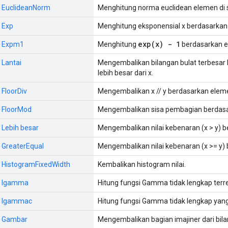
:: EuclideanNorm
Menghitung norma euclidean elemen di s
: Exp
Menghitung eksponensial x berdasarkan
exp(x) - 1
:: Expm1
Menghitung
berdasarkan e
: Lantai
Mengembalikan bilangan bulat terbesar
lebih besar dari x.
 FloorDiv
Mengembalikan x // y berdasarkan elem
: FloorMod
Mengembalikan sisa pembagian berdas
: Lebih besar
Mengembalikan nilai kebenaran (x > y) 
: GreaterEqual
Mengembalikan nilai kebenaran (x >= y)
:: HistogramFixedWidth
Kembalikan histogram nilai.
:: Igamma
Hitung fungsi Gamma tidak lengkap ter
:: Igammac
Hitung fungsi Gamma tidak lengkap yang
:: Gambar
Mengembalikan bagian imajiner dari bil