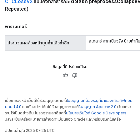
CTCLoss
V2
แบบคงที่สาธารณะ
ตัวเลือก preprocess
Collapse
Repeated)
พารามิเตอร์
สเกลาร์ หากเป็นจริง ป้ายกำกั
ประมวลผลล่วงหน้ายุบซ้ำแล้วซ้ำอีก
ข้อมูลนี้มีประโยชน์ไหม
เนื้อหาของหน้าเว็บนี้ได้รับอนุญาตภายใต้
ใบอนุญาตที่ต้องระบุที่มาของครีเอทีฟคอม
มอนส์ 4.0
และตัวอย่างโค้ดได้รับอนุญาตภายใต้
ใบอนุญาต Apache 2.0
เว้นแต่จะ
ระบุไว้เป็นอย่างอื่น โปรดดูรายละเอียดที่
นโยบายเว็บไซต์ Google Developers
Java เป็นเครื่องหมายการค้าจดทะเบียนของ Oracle และ/หรือบริษัทในเครือ
อัปเดตล่าสุด 2025-07-26 UTC