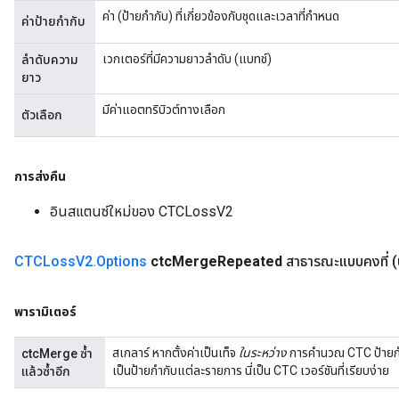
ค่า (ป้ายกำกับ) ที่เกี่ยวข้องกับชุดและเวลาที่กำหนด
ค่าป้ายกำกับ
เวกเตอร์ที่มีความยาวลำดับ (แบทช์)
ลำดับความ
ยาว
มีค่าแอตทริบิวต์ทางเลือก
ตัวเลือก
การส่งคืน
อินสแตนซ์ใหม่ของ CTCLossV2
CTCLoss
V2
.
Options
ctc
Merge
Repeated
สาธารณะแบบคงที่
(
tch
พารามิเตอร์
ch
สเกลาร์ หากตั้งค่าเป็นเท็จ
ในระหว่าง
การคำนวณ CTC ป้ายกำกั
ctcMerge ซ้ำ
เป็นป้ายกำกับแต่ละรายการ นี่เป็น CTC เวอร์ชันที่เรียบง่าย
แล้วซ้ำอีก