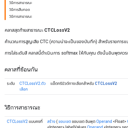
วิธีการสาธารณะ
วิธีการสืบทอด
วิธีการสาธารณะ
คลาสสุดท้ายสาธารณะ
CTCLossV2
คำนวณการสูญเสีย CTC (ความน่าจะเป็นของบันทึก) สำหรับรายการแ
การไล่ระดับสี คลาสนี้ดำเนินการ softmax ให้กับคุณ ดังนั้นอินพุตคว
คลาสที่ซ้อนกัน
CTCLoss
V2
ระดับ
CTCLossV2.ตัว
แอ็ตทริบิวต์ทางเลือกสำหรับ
เลือก
วิธีการสาธารณะ
CTCLossV2
แบบคงที่
สร้าง
(
ขอบเขต
ขอบเขต อินพุต
Operand
<Float>
<Integer> labelValues
​​Operand
<Integer> se