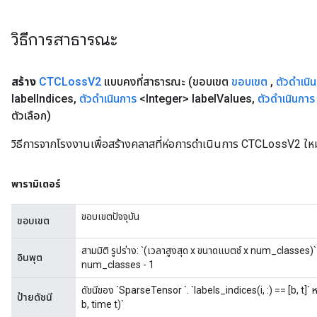
วิธีการสาธารณะ
สร้าง
CTCLoss
V2
แบบคงที่สาธารณะ
(ขอบเขต
ขอบเขต
,
ตัวดำเนิ
label
Indices
,
ตัวดำเนินการ
<Integer> label
Values
,
ตัวดำเนินการ
ตัวเลือก)
วิธีการจากโรงงานเพื่อสร้างคลาสที่ห่อการดำเนินการ CTCLossV2 ใหม
พารามิเตอร์
ขอบเขตปัจจุบัน
ขอบเขต
สามมิติ รูปร่าง: `(เวลาสูงสุด x ขนาดแบตช์ x num_classes)` บั
อินพุต
num_classes - 1
ดัชนีของ `SparseTensor
`. `labels_indices(i, :) == [b, t]
ป้ายดัชนี
b, time t)`