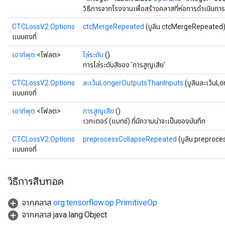
วิธีการจากโรงงานเพื่อสร้างคลาสที่ห่อการดำเนินก
CTCLossV2.Options
ctcMergeRepeated
(บูลีน ctcMergeRepeated
แบบคงที่
เอาท์พุต
<โฟลต>
ไล่ระดับ
()
การไล่ระดับสีของ 'การสูญเสีย'
CTCLossV2.Options
ละเว้นLongerOutputsThanInputs
(บูลีนละเว้น
แบบคงที่
เอาท์พุต
<โฟลต>
การสูญเสีย
()
เวกเตอร์ (แบทช์) ที่มีความน่าจะเป็นของบันทึก
CTCLossV2.Options
preprocessCollapseRepeated
(บูลีน preproc
แบบคงที่
วิธีการสืบทอด
จากคลาส
org.tensorflow.op.PrimitiveOp
จากคลาส java.lang.Object