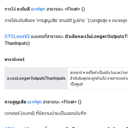
การไล่
ระดับสี
เอาท์พุท
สาธารณะ <Float>
()
การไล่ระดับสีของ 'การสูญเสีย' สามมิติ รูปร่าง: `(เวลาสูงสุด x ขนาด
CTCLoss
V2
แบบคงที่สาธารณะ
ตัวเลือกละเว้นLonger
Outputs
T
Than
Inputs)
พารามิเตอร์
สเกลาร์ หากตั้งค่าเป็นจริง ในระหว่
ละเลยLongerOutputsThanInputs
ลำดับอินพุตจะถูกข้ามไป รายการเหล่าน
เป็นศูนย์
การสูญเสีย
เอาท์พุท
สาธารณะ <Float>
()
เวกเตอร์ (แบทช์) ที่มีความน่าจะเป็นของบันทึก