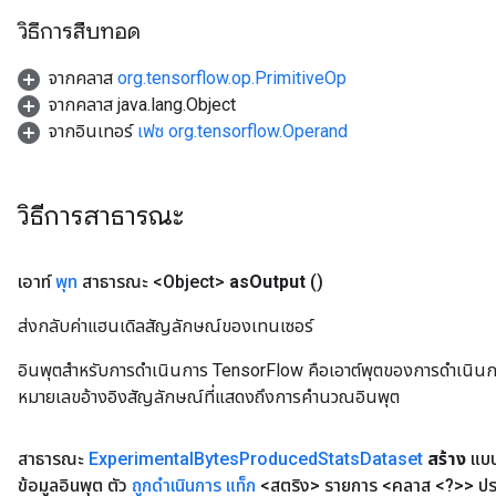
วิธีการสืบทอด
จากคลาส
org.tensorflow.op.PrimitiveOp
จากคลาส java.lang.Object
จากอินเทอร์
เฟซ org.tensorflow.Operand
วิธีการสาธารณะ
เอาท์
พุท
สาธารณะ <Object>
as
Output
()
ส่งกลับค่าแฮนเดิลสัญลักษณ์ของเทนเซอร์
อินพุตสำหรับการดำเนินการ TensorFlow คือเอาต์พุตของการดำเนินการ T
หมายเลขอ้างอิงสัญลักษณ์ที่แสดงถึงการคำนวณอินพุต
สาธารณะ
Experimental
Bytes
Produced
Stats
Dataset
สร้าง
แบบ
ข้อมูลอินพุต ตัว
ถูกดำเนินการ แท็ก
<สตริง> รายการ <คลาส <?>> ปร