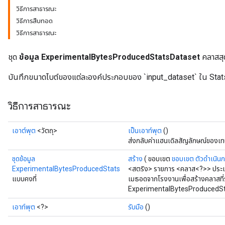
วิธีการสาธารณะ
วิธีการสืบทอด
วิธีการสาธารณะ
ชุด
ข้อมูล ExperimentalBytesProducedStatsDataset
คลาสสุ
บันทึกขนาดไบต์ของแต่ละองค์ประกอบของ `input_dataset` ใน Sta
วิธีการสาธารณะ
เอาต์พุต
<วัตถุ>
เป็นเอาท์พุต
()
ส่งกลับค่าแฮนเดิลสัญลักษณ์ของเท
ชุดข้อมูล
สร้าง
( ขอบเขต
ขอบเขต
ตัวดำเนิน
ExperimentalBytesProducedStats
<สตริง> รายการ <คลาส<?>> ประเ
แบบคงที่
เมธอดจากโรงงานเพื่อสร้างคลาสที
ExperimentalBytesProducedSta
เอาท์พุต
<?>
รับมือ
()