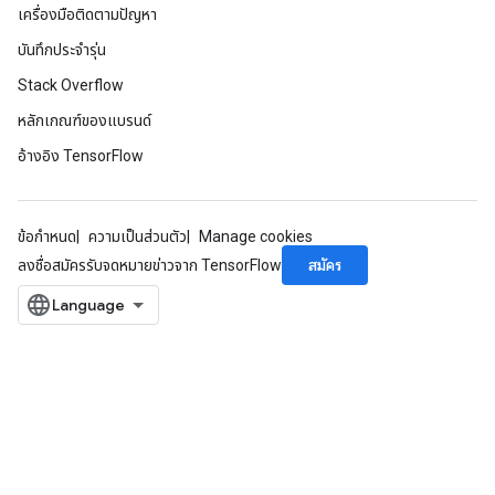
เครื่องมือติดตามปัญหา
sGradAccumDebug
rameters
บันทึกประจำรุ่น
Stack Overflow
adAccumDebug
หลักเกณฑ์ของแบรนด์
rameters
rs
อ้างอิง TensorFlow
rsGradAccumDebug
ameters
rametersGradAccumDebug
ข้อกำหนด
ความเป็นส่วนตัว
Manage cookies
ers
สมัคร
ลงชื่อสมัครรับจดหมายข่าวจาก TensorFlow
tersGradAccumDebug
sGradAccumDebug
escentParameters
DescentParametersGradAccumDebug