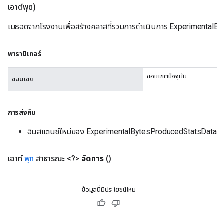
เอาต์พุต)
เมธอดจากโรงงานเพื่อสร้างคลาสที่รวมการดำเนินการ Experimenta
พารามิเตอร์
ขอบเขตปัจจุบัน
ขอบเขต
การส่งคืน
อินสแตนซ์ใหม่ของ ExperimentalBytesProducedStatsData
เอาท์
พุท
สาธารณะ <?>
จัดการ
()
ข้อมูลนี้มีประโยชน์ไหม