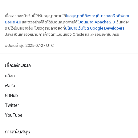
เนื้อหาของหน้าเว็บนี้ได้รับอนุญาตภายใต้
ใบอนุญาตที่ต้องระบุที่มาของครีเอทีฟคอม
มอนส์ 4.0
และตัวอย่างโค้ดได้รับอนุญาตภายใต้
ใบอนุญาต Apache 2.0
เว้นแต่จะ
ระบุไว้เป็นอย่างอื่น โปรดดูรายละเอียดที่
นโยบายเว็บไซต์ Google Developers
Java เป็นเครื่องหมายการค้าจดทะเบียนของ Oracle และ/หรือบริษัทในเครือ
อัปเดตล่าสุด 2025-07-27 UTC
เชื่อมต่อเสมอ
บล็อก
ฟอรัม
GitHub
Twitter
adAccumDebug
YouTube
sGradAccumDebug
การสนับสนุน