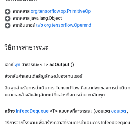
จากคลาส
org.tensorflow.op.PrimitiveOp
จากคลาส java.lang.Object
จากอินเทอร์
เฟซ org.tensorflow.Operand
adAccumDebug
วิธีการสาธารณะ
sGradAccumDebug
เอาท์
พุท
สาธารณะ <T>
as
Output
()
sGradAccumDebug
ส่งกลับค่าแฮนเดิลสัญลักษณ์ของเทนเซอร์
rameters
อินพุตสำหรับการดำเนินการ TensorFlow คือเอาต์พุตของการดำเนินการ T
adAccumDebug
หมายเลขอ้างอิงสัญลักษณ์ที่แสดงถึงการคำนวณอินพุต
rameters
rs
สร้าง
Infeed
Dequeue
<T> แบบคงที่สาธารณะ
(ขอบเขต
ขอบเขต
,
rsGradAccumDebug
ameters
วิธีการจากโรงงานเพื่อสร้างคลาสที่รวมการดำเนินการ InfeedDequeu
rametersGradAccumDebug