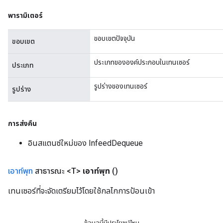
ers
พารามิเตอร์
tersGradAccumDebug
ขอบเขตปัจจุบัน
sGradAccumDebug
ขอบเขต
escentParameters
ประเภทขององค์ประกอบในเทนเซอร์
DescentParametersGradAccumDebug
ประเภท
รูปร่างของเทนเซอร์
รูปร่าง
การส่งคืน
อินสแตนซ์ใหม่ของ InfeedDequeue
เอาท์พุท
สาธารณะ <T>
เอาท์พุท
()
เทนเซอร์ที่จะจัดเตรียมไว้โดยใช้กลไกการป้อนเข้า
ข้อมูลนี้มีประโยชน์ไหม