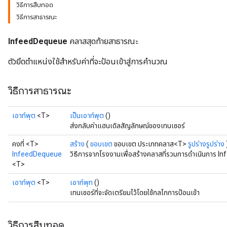
วิธีการสืบทอด
วิธีการสาธารณะ
InfeedDequeue
คลาสสุดท้ายสาธารณะ
ตัวยึดตำแหน่งใช้สำหรับค่าที่จะป้อนเข้าสู่การคำนวณ
วิธีการสาธารณะ
เอาท์พุต
<T>
เป็นเอาท์พุต
()
ส่งกลับค่าแฮนเดิลสัญลักษณ์ของเทนเซอร์
คงที่ <T>
สร้าง
(
ขอบเขต
ขอบเขต ประเภทคลาส<T>
รูปร่างรูปร่าง
InfeedDequeue
วิธีการจากโรงงานเพื่อสร้างคลาสที่รวมการดำเนินการ I
<T>
เอาท์พุต
<T>
เอาท์พุท
()
เทนเซอร์ที่จะจัดเตรียมไว้โดยใช้กลไกการป้อนเข้า
วิธีการสืบทอด