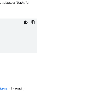
งแต่ไม่รวม 'ขีดจำกัด'
นินการ
<T> เดลต้า)