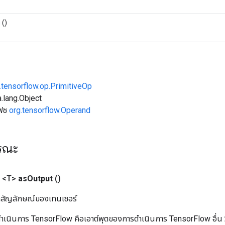
ท
()
.tensorflow.op.PrimitiveOp
.lang.Object
เฟซ
org.tensorflow.Operand
ารณะ
 <T>
as
Output
()
ิลสัญลักษณ์ของเทนเซอร์
เนินการ TensorFlow คือเอาต์พุตของการดำเนินการ TensorFlow อื่น วิธี