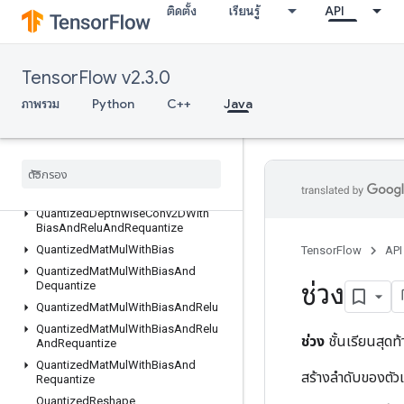
ติดตั้ง
เรียนรู้
API
QuantizedConv2DWithBiasAndReluAndRequantize
QuantizedConv2DWithBiasAndRequantize
QuantizedConv2DWithBiasSignedSumAndReluAndRequantize
TensorFlow v2.3.0
QuantizedConv2DWithBiasSumAndRelu
QuantizedConv2DWithBiasSumAndReluAndRequantize
ภาพรวม
Python
C++
Java
QuantizedDepthwiseConv2D
Quantized
Depthwise
Conv2DWith
Bias
Quantized
Depthwise
Conv2DWith
Bias
And
Relu
Quantized
Depthwise
Conv2DWith
Bias
And
Relu
And
Requantize
Quantized
Mat
Mul
With
Bias
TensorFlow
API
Quantized
Mat
Mul
With
Bias
And
ช่วง
Dequantize
Quantized
Mat
Mul
With
Bias
And
Relu
Quantized
Mat
Mul
With
Bias
And
Relu
ช่วง
ชั้นเรียนสุด
And
Requantize
Quantized
Mat
Mul
With
Bias
And
สร้างลำดับของตัว
Requantize
Quantized
Reshape