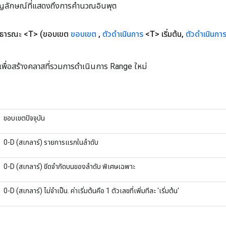
ัญลักษณ์ที่แสดงถึงการคำนวณอินพุต
าธารณะ <T>
(ขอบเขต
ขอบเขต
,
ตัวดำเนินการ
<T> เริ่มต้น
,
ตัวดำเนินกา
เพื่อสร้างคลาสที่รวมการดำเนินการ Range ใหม่
ขอบเขตปัจจุบัน
0-D (สเกลาร์) รายการแรกในลำดับ
0-D (สเกลาร์) ขีดจำกัดบนของลำดับ พิเศษเฉพาะ
0-D (สเกลาร์) ไม่จำเป็น. ค่าเริ่มต้นคือ 1 ตัวเลขที่เพิ่มทีละ 'เริ่มต้น'