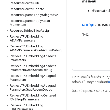
การส่งคืน
Resource
Scatter
Sub
Resource
Scatter
Update
ตัวอย่างให
Resource
Sparse
Apply
Adagrad
V2
Resource
Sparse
Apply
Keras
เอาท์พุท
สาธารณะ
Momentum
Resource
Strided
Slice
Assign
1-D.
Retrieve
TPUEmbedding
ADAMParameters
Retrieve
TPUEmbedding
ADAMParameters
Grad
Accum
Debug
Retrieve
TPUEmbedding
Adadelta
Parameters
Retrieve
TPUEmbedding
Adadelta
Parameters
Grad
Accum
Debug
Retrieve
TPUEmbedding
Adagrad
เนื้อหาของหน้าเว็บนี้ได้รับอนุ
Parameters
อย่างอื่น โปรดดูรายละเอียดที่
น
Retrieve
TPUEmbedding
Adagrad
Parameters
Grad
Accum
Debug
อัปเดตล่าสุด 2025-07-26 UT
Retrieve
TPUEmbedding
Centered
RMSProp
Parameters
Retrieve
TPUEmbedding
FTRLParameters