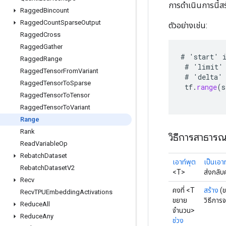
การดำเนินการนี้สร้
Ragged
Bincount
Ragged
Count
Sparse
Output
ตัวอย่างเช่น:
Ragged
Cross
Ragged
Gather
#
'
start
'
Ragged
Range
#
'
limit
'
Ragged
Tensor
From
Variant
#
'
delta
'
Ragged
Tensor
To
Sparse
tf
.
range
(
s
Ragged
Tensor
To
Tensor
Ragged
Tensor
To
Variant
Range
Rank
วิธีการสาธาร
Read
Variable
Op
Rebatch
Dataset
เอาท์พุต
เป็นเอา
Rebatch
Dataset
V2
<T>
ส่งกลับ
Recv
คงที่ <T
สร้าง
(
Recv
TPUEmbedding
Activations
ขยาย
วิธีการ
Reduce
All
จำนวน>
Reduce
Any
ช่วง