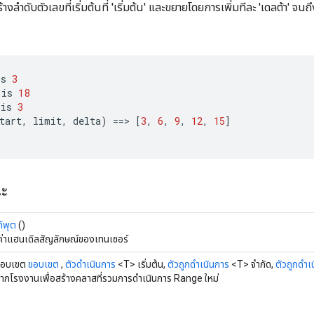
างลำดับตัวเลขที่เริ่มต้นที่ 'เริ่มต้น' และขยายโดยการเพิ่มทีละ 'เดลต้า' จนถึ
is
3
is
18
is
3
tart
,
limit
,
delta
)
==
>
[
3
,
6
,
9
,
12
,
15
]
ณะ
ท์พุต
()
ค่าแฮนเดิลสัญลักษณ์ของเทนเซอร์
ขอบเขต
ขอบเขต
,
ตัวดำเนินการ
<T> เริ่มต้น,
ตัวถูกดำเนินการ
<T> จำกัด,
ตัวถูกดำเ
จากโรงงานเพื่อสร้างคลาสที่รวมการดำเนินการ Range ใหม่