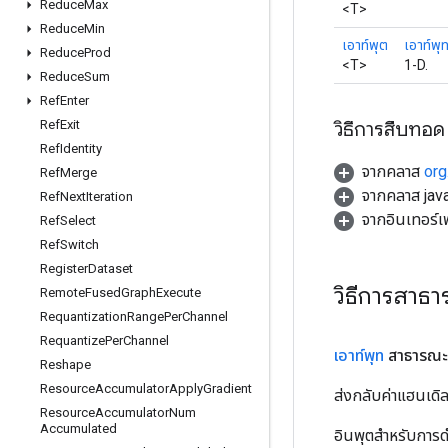
Reduce
Max
<T>
Reduce
Min
เอาท์พุต
เอาท์พุ
Reduce
Prod
<T>
1-D.
Reduce
Sum
Ref
Enter
วิธีการสืบทอด
Ref
Exit
Ref
Identity
จากคลาส
org
Ref
Merge
จากคลาส java
Ref
Next
Iteration
จากอินเทอร์
Ref
Select
Ref
Switch
Register
Dataset
วิธีการสาธ
Remote
Fused
Graph
Execute
Requantization
Range
Per
Channel
Requantize
Per
Channel
เอาท์พุท
สาธารณะ
Reshape
Resource
Accumulator
Apply
Gradient
ส่งกลับค่าแฮนเด
Resource
Accumulator
Num
Accumulated
อินพุตสำหรับการดำ