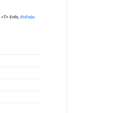
ร
<T> จำกัด
,
ตัวดำเนิน