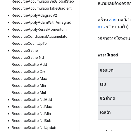
Resource
Accumulator
Set
Global
Step
หมายเลขอ้างอิงส
Resource
Accumulator
Take
Gradient
Resource
Apply
Adagrad
V2
สร้าง
ช่วง
คงที่ส
Resource
Apply
Adam
With
Amsgrad
การ
<T> เดลต้า)
Resource
Apply
Keras
Momentum
Resource
Conditional
Accumulator
วิธีการจากโรงงาน
Resource
Count
Up
To
Resource
Gather
พารามิเตอร์
Resource
Gather
Nd
Resource
Scatter
Add
ขอบเขต
Resource
Scatter
Div
Resource
Scatter
Max
เริ่ม
Resource
Scatter
Min
Resource
Scatter
Mul
ขีด จำกัด
Resource
Scatter
Nd
Add
Resource
Scatter
Nd
Max
เดลต้า
Resource
Scatter
Nd
Min
Resource
Scatter
Nd
Sub
Resource
Scatter
Nd
Update