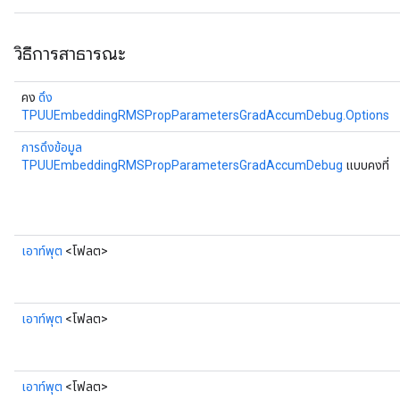
วิธีการสาธารณะ
คง
ดึง
TPUUEmbeddingRMSPropParametersGradAccumDebug.Options
การดึงข้อมูล
TPUUEmbeddingRMSPropParametersGradAccumDebug
แบบคงที่
เอาท์พุต
<โฟลต>
เอาท์พุต
<โฟลต>
เอาท์พุต
<โฟลต>