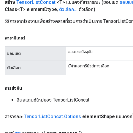
สร้าง
Tensor
List
Concat
<T> แบบคงที่สาธารณะ
(ขอบเขต
ขอบเข
Class<T> element
Dtype
,
ตัวเลือก
.
.
.
ตัวเลือก)
วิธีการจากโรงงานเพื่อสร้างคลาสที่รวมการดำเนินการ TensorListCon
พารามิเตอร์
ขอบเขตปัจจุบัน
ขอบเขต
มีค่าแอตทริบิวต์ทางเลือก
ตัวเลือก
การส่งคืน
อินสแตนซ์ใหม่ของ TensorListConcat
สาธารณะ
Tensor
List
Concat
.
Options
element
Shape
แบบคงที