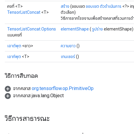
คงที่ <T>
สร้าง
(ขอบเขต
ขอบเขต
ตัวดำเนินการ
<?> in
TensorListConcat
<T>
ตัวเลือก)
วิธีการจากโรงงานเพื่อสร้างคลาสที่รวมการด
TensorListConcat.Options
elementShape
(
รูปร่าง
elementShape)
แบบคงที่
เอาต์พุต
<ยาว>
ความยาว
()
เอาท์พุต
<T>
เทนเซอร์
()
วิธีการสืบทอด
จากคลาส
org.tensorflow.op.PrimitiveOp
จากคลาส java.lang.Object
วิธีการสาธารณะ