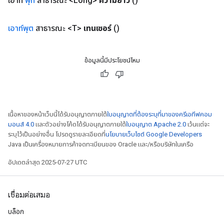
เอาท์
พุท
สาธารณะ <Long>
ความยาว
()
เอาท์พุต
สาธารณะ <T>
เทนเซอร์
()
ข้อมูลนี้มีประโยชน์ไหม
เนื้อหาของหน้าเว็บนี้ได้รับอนุญาตภายใต้
ใบอนุญาตที่ต้องระบุที่มาของครีเอทีฟคอม
มอนส์ 4.0
และตัวอย่างโค้ดได้รับอนุญาตภายใต้
ใบอนุญาต Apache 2.0
เว้นแต่จะ
ระบุไว้เป็นอย่างอื่น โปรดดูรายละเอียดที่
นโยบายเว็บไซต์ Google Developers
Java เป็นเครื่องหมายการค้าจดทะเบียนของ Oracle และ/หรือบริษัทในเครือ
อัปเดตล่าสุด 2025-07-27 UTC
เชื่อมต่อเสมอ
บล็อก