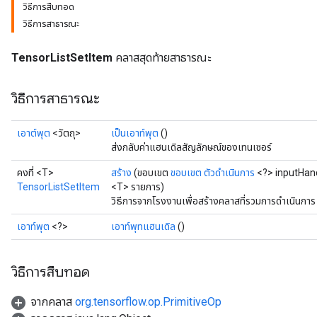
วิธีการสืบทอด
วิธีการสาธารณะ
TensorListSetItem
คลาสสุดท้ายสาธารณะ
วิธีการสาธารณะ
เอาต์พุต
<วัตถุ>
เป็นเอาท์พุต
()
ส่งกลับค่าแฮนเดิลสัญลักษณ์ของเทนเซอร์
คงที่ <T>
สร้าง
(ขอบเขต
ขอบเขต
ตัวดำเนินการ
<?> inputHand
TensorListSetItem
<T> รายการ)
วิธีการจากโรงงานเพื่อสร้างคลาสที่รวมการดำเนินกา
เอาท์พุต
<?>
เอาท์พุทแฮนเดิล
()
วิธีการสืบทอด
จากคลาส
org.tensorflow.op.PrimitiveOp