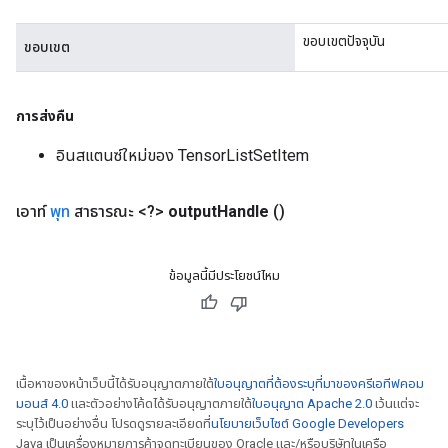
ขอบเขตปัจจุบัน
ขอบเขต
การส่งคืน
อินสแตนซ์ใหม่ของ TensorListSetItem
เอาท์
พุท
สาธารณะ <?>
output
Handle
()
ข้อมูลนี้มีประโยชน์ไหม
เนื้อหาของหน้าเว็บนี้ได้รับอนุญาตภายใต้
ใบอนุญาตที่ต้องระบุที่มาของครีเอทีฟคอม
มอนส์ 4.0
และตัวอย่างโค้ดได้รับอนุญาตภายใต้
ใบอนุญาต Apache 2.0
เว้นแต่จะ
ระบุไว้เป็นอย่างอื่น โปรดดูรายละเอียดที่
นโยบายเว็บไซต์ Google Developers
Java เป็นเครื่องหมายการค้าจดทะเบียนของ Oracle และ/หรือบริษัทในเครือ