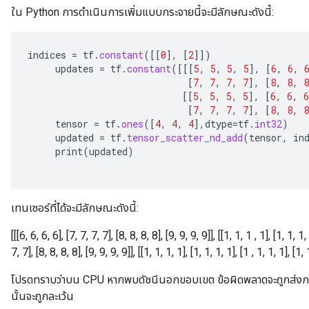
ใน Python การดำเนินการเพิ่มแบบกระจายนี้จะมีลักษณะดังนี้:
indices
=
tf
.
constant
(
[[
0
]
,
[
2
]]
)
updates
=
tf
.
constant
(
[[[
5
,
5
,
5
,
5
]
,
[
6
,
6
,
[
7
,
7
,
7
,
7
]
,
[
8
,
8
,
8
[[
5
,
5
,
5
,
5
]
,
[
6
,
6
,
6
[
7
,
7
,
7
,
7
]
,
[
8
,
8
,
8
tensor
=
tf
.
ones
(
[
4
,
4
,
4
]
,
dtype
=
tf
.
int32
)
updated
=
tf
.
tensor_scatter_nd_add
(
tensor
,
in
print
(
updated
)
เทนเซอร์ที่ได้จะมีลักษณะดังนี้:
[[[6, 6, 6, 6], [7, 7, 7, 7], [8, 8, 8, 8], [9, 9, 9, 9]], [[1, 1, 1 , 1], [1, 1, 1,
7, 7], [8, 8, 8, 8], [9, 9, 9, 9]], [[1, 1, 1, 1], [1, 1, 1, 1], [1 , 1, 1, 1], [1, 
โปรดทราบว่าบน CPU หากพบดัชนีนอกขอบเขต ข้อผิดพลาดจะถูกส่งก
นั้นจะถูกละเว้น