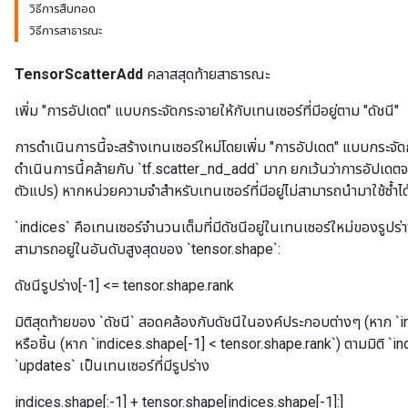
วิธีการสืบทอด
วิธีการสาธารณะ
TensorScatterAdd
คลาสสุดท้ายสาธารณะ
เพิ่ม "การอัปเดต" แบบกระจัดกระจายให้กับเทนเซอร์ที่มีอยู่ตาม "ดัชนี"
การดำเนินการนี้จะสร้างเทนเซอร์ใหม่โดยเพิ่ม "การอัปเดต" แบบกระจัดก
ดำเนินการนี้คล้ายกับ `tf.scatter_nd_add` มาก ยกเว้นว่าการอัปเดตจะถู
ตัวแปร) หากหน่วยความจำสำหรับเทนเซอร์ที่มีอยู่ไม่สามารถนำมาใช้ซ้ำไ
`indices` คือเทนเซอร์จำนวนเต็มที่มีดัชนีอยู่ในเทนเซอร์ใหม่ของรูปร่า
สามารถอยู่ในอันดับสูงสุดของ `tensor.shape`:
ดัชนีรูปร่าง[-1] <= tensor.shape.rank
มิติสุดท้ายของ `ดัชนี` สอดคล้องกับดัชนีในองค์ประกอบต่างๆ (หาก `
หรือชิ้น (หาก `indices.shape[-1] < tensor.shape.rank`) ตามมิติ `
`updates` เป็นเทนเซอร์ที่มีรูปร่าง
indices.shape[:-1] + tensor.shape[indices.shape[-1]:]