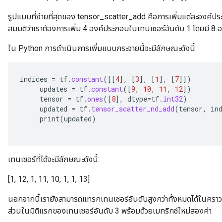
รูปแบบที่ง่ายที่สุดของ tensor_scatter_add คือการเพิ่มแต่ละองค์ปร
สมมติว่าเราต้องการเพิ่ม 4 องค์ประกอบในเทนเซอร์อันดับ 1 โดยมี 8
ใน Python การดำเนินการเพิ่มแบบกระจายนี้จะมีลักษณะดังนี้:
indices
=
tf
.
constant
(
[[
4
]
,
[
3
]
,
[
1
]
,
[
7
]]
)
updates
=
tf
.
constant
(
[
9
,
10
,
11
,
12
]
)
tensor
=
tf
.
ones
(
[
8
]
,
dtype
=
tf
.
int32
)
updated
=
tf
.
tensor_scatter_nd_add
(
tensor
,
in
print
(
updated
)
เทนเซอร์ที่ได้จะมีลักษณะดังนี้:
[1, 12, 1, 11, 10, 1, 1, 13]
นอกจากนี้เรายังสามารถแทรกเทนเซอร์อันดับสูงกว่าทั้งหมดได้ในคราว
ส่วนในมิติแรกของเทนเซอร์อันดับ 3 พร้อมด้วยเมทริกซ์ใหม่สองค่า