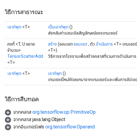
วิธีการสาธารณะ
เอาท์พุต
<T>
เป็นเอาท์พุต
()
ส่งกลับค่าแฮนเดิลสัญลักษณ์ของเทนเซอร์
คงที่ <T, U ขยาย
สร้าง
(ขอบเขต
ขอบเขต
, ตัว
ดำเนินการ
<T> เทนเซอร์,
จำนวน>
<T>)
TensorScatterAdd
วิธีการจากโรงงานเพื่อสร้างคลาสที่รวมการดำเนินกา
<T>
เอาท์พุต
<T>
เอาท์พุท
()
เทนเซอร์ใหม่คัดลอกมาจากเทนเซอร์และเพิ่มการอัปเด
วิธีการสืบทอด
จากคลาส
org.tensorflow.op.PrimitiveOp
จากคลาส java.lang.Object
จากอินเทอร์เฟซ
org.tensorflow.Operand