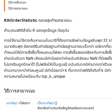
วิธีการสืบทอด
วิธีการสาธารณะ
KthOrderStatistic
คลาสสุดท้ายสาธารณะ
คำนวณสถิติลำดับ K ของชุดข้อมูล ปัจจุบัน
sGradAccumDebug
การใช้งานใช้การค้นหาแบบไบนารีที่ต้องการส่งผ่านข้อมูลอินพุต 32 
rs
ขนาดอินพุต อัลกอริธึมค่ามัธยฐานค่ามัธยฐานอาจจะเร็วกว่า แต่ยากที่
ersGradAccumDebug
กำหนดให้มีการสั่งซื้อทั้งหมดบนโฟลต การสั่งซื้อสอดคล้องกับการสั่งซ
rs
ค่าอนันต์บวก NaN เชิงลบมีค่าน้อยกว่าค่าอนันต์เชิงลบ NaN ที่มีเพย์โห
ersGradAccumDebug
ไม่ปกติจะถูกรักษาไว้ (ไม่ฟลัชให้เป็นศูนย์) อนันต์บวกมีค่ามากกว่าตัว
Parameters
ค่าบวกมากกว่าค่าลบศูนย์ มีค่าน้อยกว่า k ที่มากกว่าสถิติลำดับที่ k มีค่
ความหมายไม่เหมือนกับ top_k_unique
GradAccumDebug
Parameters
วิธีการสาธารณะ
ters
tersGradAccumDebug
arameters
เอาท์พุต
<โฟลต>
เป็นเอาท์พุต
()
ParametersGradAccumDebug
ส่งกลับค่าแฮนเดิลสัญลักษณ์ของเทนเซอร์