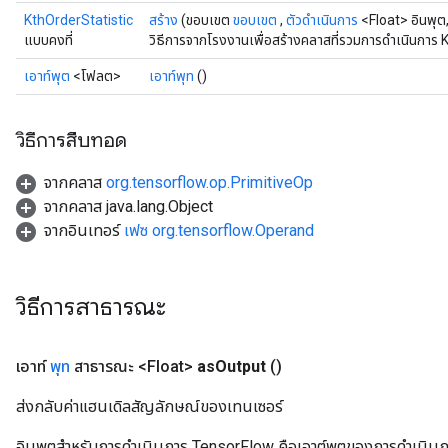
meters
KthOrderStatistic
สร้าง
(ขอบเขต
ขอบเขต
,
ตัวดำเนินการ
<Float> อินพุต
ametersGradAccumDebug
แบบคงที่
วิธีการจากโรงงานเพื่อสร้างคลาสที่รวมการดำเนินการ K
rs
เอาท์พุต
<โฟลต>
เอาท์พุท
()
ersGradAccumDebug
tDescentParameters
ntDescentParametersGradAccumDebug
วิธีการสืบทอด
จากคลาส
org.tensorflow.op.PrimitiveOp
จากคลาส java.lang.Object
จากอินเทอร์
เฟซ org.tensorflow.Operand
วิธีการสาธารณะ
เอาท์
พุท
สาธารณะ <Float>
as
Output
()
ส่งกลับค่าแฮนเดิลสัญลักษณ์ของเทนเซอร์
อินพุตสำหรับการดำเนินการ TensorFlow คือเอาต์พุตของการดำเนินการ T