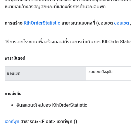
หมายเลขอ้างอิงสัญลักษณ์ที่แสดงถึงการคำนวณอินพุต
การสร้าง
Kth
Order
Statistic
สาธารณะแบบคงที่
(ขอบเขต
ขอบเขต
วิธีการจากโรงงานเพื่อสร้างคลาสที่รวมการดำเนินการ KthOrderStatis
พารามิเตอร์
ขอบเขตปัจจุบัน
ขอบเขต
การส่งคืน
อินสแตนซ์ใหม่ของ KthOrderStatistic
เอาท์พุท
สาธารณะ <Float>
เอาท์พุท
()