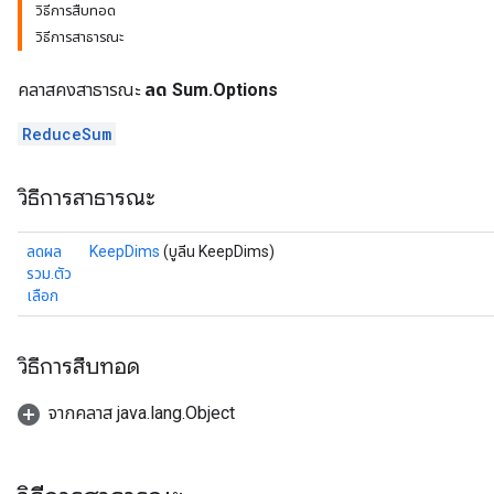
วิธีการสืบทอด
วิธีการสาธารณะ
คลาสคงสาธารณะ
ลด Sum.Options
ReduceSum
วิธีการสาธารณะ
ลดผล
KeepDims
(บูลีน KeepDims)
รวม.ตัว
เลือก
วิธีการสืบทอด
จากคลาส java.lang.Object