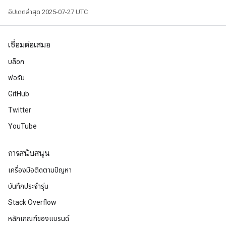
อัปเดตล่าสุด 2025-07-27 UTC
m
เชื่อมต่อเสมอ
rs
บล็อก
ersGradAccumDebug
eters
ฟอรัม
metersGradAccumDebug
GitHub
ters
Twitter
metersGradAccumDebug
ropParameters
YouTube
s
ersGradAccumDebug
การสนับสนุน
ghtParameters
เครื่องมือติดตามปัญหา
meters
ametersGradAccumDebug
บันทึกประจำรุ่น
adParameters
Stack Overflow
radParametersGradAccumDebug
หลักเกณฑ์ของแบรนด์
rameters