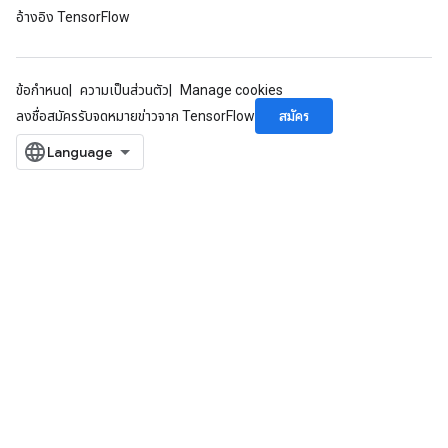
ParametersGradAccumDebug
อ้างอิง TensorFlow
eters
metersGradAccumDebug
ientDescentParameters
ข้อกำหนด
ความเป็นส่วนตัว
Manage cookies
dientDescentParametersGradAccumDebug
สมัคร
ลงชื่อสมัครรับจดหมายข่าวจาก TensorFlow