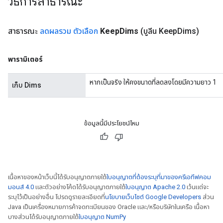
วิธีการสาธารณะ
สาธารณะ
ลดผลรวม ตัวเลือก
Keep
Dims
(บูลีน Keep
Dims)
พารามิเตอร์
หากเป็นจริง ให้คงขนาดที่ลดลงโดยมีความยาว 1
เก็บ Dims
ข้อมูลนี้มีประโยชน์ไหม
เนื้อหาของหน้าเว็บนี้ได้รับอนุญาตภายใต้
ใบอนุญาตที่ต้องระบุที่มาของครีเอทีฟคอม
มอนส์ 4.0
และตัวอย่างโค้ดได้รับอนุญาตภายใต้
ใบอนุญาต Apache 2.0
เว้นแต่จะ
ระบุไว้เป็นอย่างอื่น โปรดดูรายละเอียดที่
นโยบายเว็บไซต์ Google Developers
ส่วน
Java เป็นเครื่องหมายการค้าจดทะเบียนของ Oracle และ/หรือบริษัทในเครือ เนื้อหา
บางส่วนได้รับอนุญาตภายใต้
ใบอนุญาต NumPy