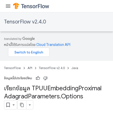
m
TensorFlow v2.4.0
rs
ersGradAccumDebug
eters
หน้านี้ได้รับการแปลโดย
Cloud Translation API
metersGradAccumDebug
ters
metersGradAccumDebug
ropParameters
TensorFlow
API
TensorFlow v2.4.0
Java
s
ersGradAccumDebug
ข้อมูลนี้มีประโยชน์ไหม
ghtParameters
เรียกข้อมูล TPUUEmbedding
Proximal
meters
Adagrad
Parameters
.
Options
ametersGradAccumDebug
adParameters