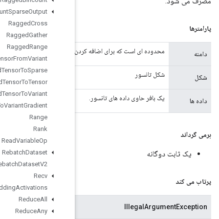
Ragged
Count
Sparse
Output
Ragged
Cross
Ragged
Gather
Ragged
Range
 عملیات زیربنایی استفاده می شود.
Ragged
Tensor
From
Variant
Ragged
Tensor
To
Sparse
Ragged
Tensor
To
Tensor
Ragged
Tensor
To
Variant
Ragged
Tensor
To
Variant
Gradient
Range
Rank
Read
Variable
Op
Rebatch
Dataset
Rebatch
Dataset
V2
Recv
Recv
TPUEmbedding
Activations
Reduce
All
اگر شکل تانسور با بافر سازگار نباشد
Reduce
Any