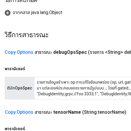
วิธีการสืบทอด
จากคลาส java.lang.Object
วิธีการสาธารณะ
Copy
.
Options
สาธารณะ
debug
Ops
Spec
(รายการ <String> de
พารามิเตอร์
รายการข้อมูลจำเพาะ op การแก้ไขข้อบกพร่อง (op, url, ga
ดีบักOpsSpec
มา แต่ละองค์ประกอบของรายการมีรูปแบบ
;
;
โดยที่ gated_
"DebugIdentity;grpc://foo:3333;1", "DebugIdentity;f
Copy
.
Options
สาธารณะ
tensor
Name
(String tensor
Name)
พารามิเตอร์